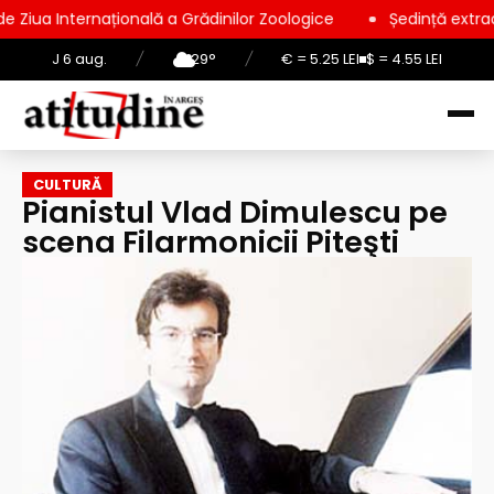
ională a Grădinilor Zoologice
Ședință extraordinară la Consi
J 6 aug.
/
29°
/
€ = 5.25 LEI
$ = 4.55 LEI
CULTURĂ
Pianistul Vlad Dimulescu pe
scena Filarmonicii Piteşti