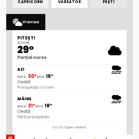
CAPRICORN
VĂRSĂTOR
PEȘTI
Vremea
PITEȘTI
ACUM
29°
Parțial noros
AZI
30°
16°
MAX
MIN
Ceață
Precipitații: 0.1 mm
MÂINE
31°
18°
MAX
MIN
Ceață
Fără precipitații
Sursă:
Open-Meteo
AD