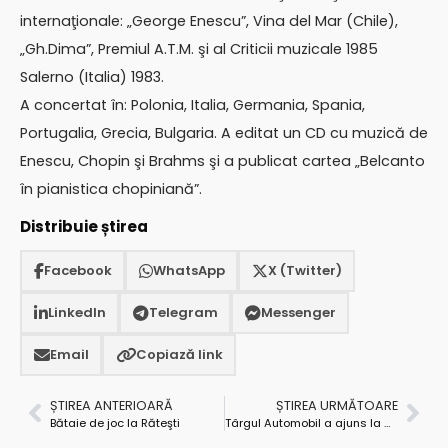
internaţionale: „George Enescu”, Vina del Mar (Chile),
„Gh.Dima”, Premiul A.T.M. şi al Criticii muzicale 1985
Salerno (Italia) 1983.
A concertat în: Polonia, Italia, Germania, Spania,
Portugalia, Grecia, Bulgaria. A editat un CD cu muzică de
Enescu, Chopin şi Brahms şi a publicat cartea „Belcanto
în pianistica chopiniană”.
Distribuie știrea
Facebook
WhatsApp
X (Twitter)
LinkedIn
Telegram
Messenger
Email
Copiază link
ȘTIREA ANTERIOARĂ
ȘTIREA URMĂTOARE
Bătaie de joc la Răteşti
Târgul Automobil a ajuns la a XXI-a ediţie