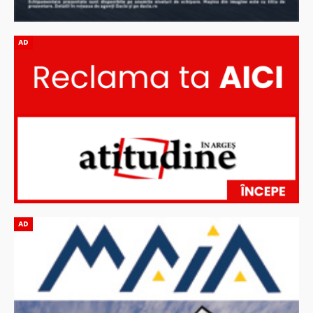
AD
AD