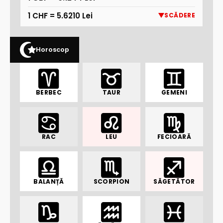
1 CHF = 5.6210 Lei
SCĂDERE
Horoscop
BERBEC
TAUR
GEMENI
RAC
LEU
FECIOARĂ
BALANȚĂ
SCORPION
SĂGETĂTOR