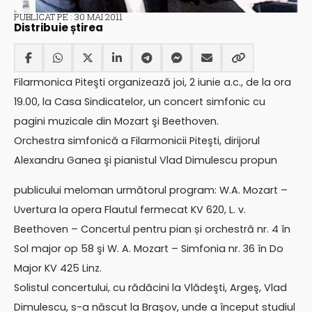
PUBLICAT PE : 30 MAI 2011
Distribuie știrea
Filarmonica Piteşti organizează joi, 2 iunie a.c., de la ora
19.00, la Casa Sindicatelor, un concert simfonic cu
pagini muzicale din Mozart şi Beethoven.
Orchestra simfonică a Filarmonicii Piteşti, dirijorul
Alexandru Ganea şi pianistul Vlad Dimulescu propun
publicului meloman următorul program: W.A. Mozart –
Uvertura la opera Flautul fermecat KV 620, L. v.
Beethoven – Concertul pentru pian și orchestră nr. 4 în
Sol major op 58 şi W. A. Mozart – Simfonia nr. 36 în Do
Major KV 425 Linz.
Solistul concertului, cu rădăcini la Vlădeşti, Argeş, Vlad
Dimulescu, s-a născut la Braşov, unde a început studiul