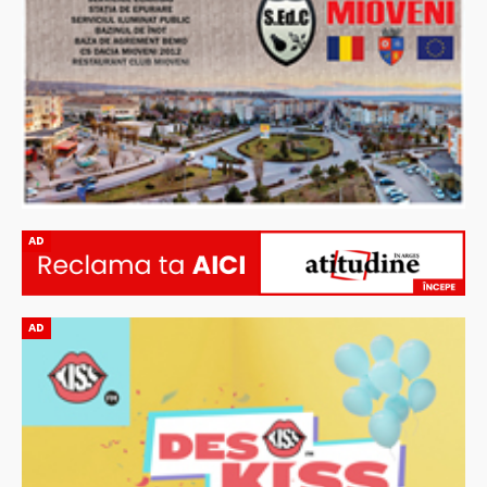
AD
AD