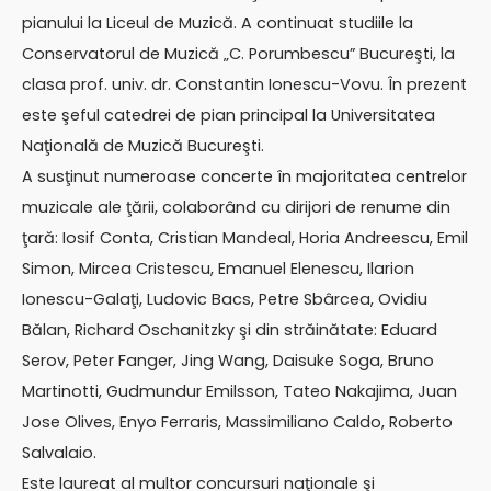
pianului la Liceul de Muzică. A continuat studiile la
Conservatorul de Muzică „C. Porumbescu” Bucureşti, la
clasa prof. univ. dr. Constantin Ionescu-Vovu. În prezent
este şeful catedrei de pian principal la Universitatea
Naţională de Muzică Bucureşti.
A susţinut numeroase concerte în majoritatea centrelor
muzicale ale ţării, colaborând cu dirijori de renume din
ţară: Iosif Conta, Cristian Mandeal, Horia Andreescu, Emil
Simon, Mircea Cristescu, Emanuel Elenescu, Ilarion
Ionescu-Galaţi, Ludovic Bacs, Petre Sbârcea, Ovidiu
Bălan, Richard Oschanitzky şi din străinătate: Eduard
Serov, Peter Fanger, Jing Wang, Daisuke Soga, Bruno
Martinotti, Gudmundur Emilsson, Tateo Nakajima, Juan
Jose Olives, Enyo Ferraris, Massimiliano Caldo, Roberto
Salvalaio.
Este laureat al multor concursuri naţionale şi