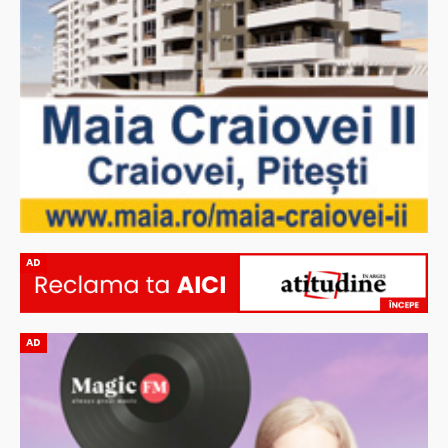
AD
AD