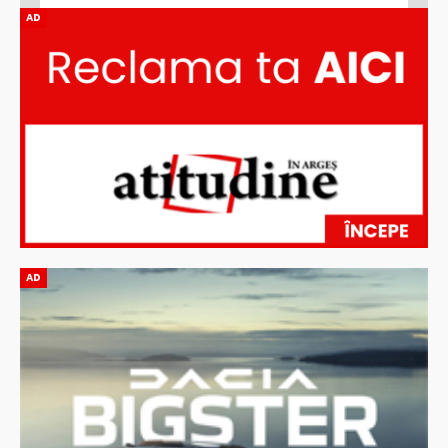
AD
AD