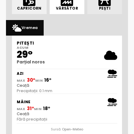
CAPRICORN
VĂRSĂTOR
PEȘTI
Vremea
PITEȘTI
ACUM
29°
Parțial noros
AZI
30°
16°
MAX
MIN
Ceață
Precipitații: 0.1 mm
MÂINE
31°
18°
MAX
MIN
Ceață
Fără precipitații
Sursă:
Open-Meteo