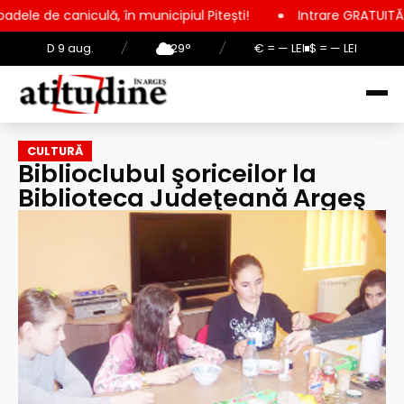
ă, în municipiul Pitești!
Intrare GRATUITĂ pentru copii, ele
D 9 aug.
/
29°
/
€ = — LEI
$ = — LEI
CULTURĂ
Biblioclubul şoriceilor la
Biblioteca Judeţeană Argeş