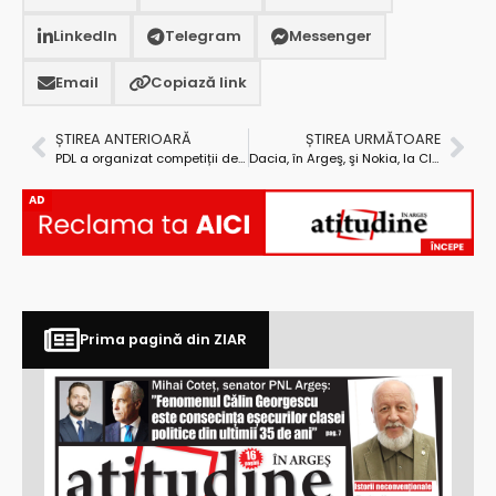
LinkedIn
Telegram
Messenger
Email
Copiază link
ȘTIREA ANTERIOARĂ
ȘTIREA URMĂTOARE
PDL a organizat competiții de handbal și fotbal la Slobozia
Dacia, în Argeş, şi Nokia, la Cluj, au asigurat celor două judeţe creştere economică în plină recesiune
AD
Prima pagină din ZIAR