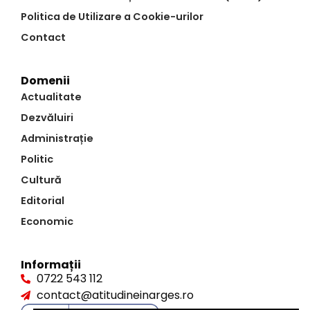
Politica de Utilizare a Cookie-urilor
Contact
Domenii
Actualitate
Dezvăluiri
Administrație
Politic
Cultură
Editorial
Economic
Informații
0722 543 112
contact@atitudineinarges.ro