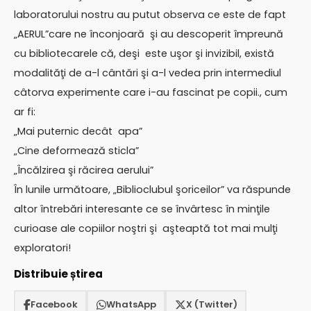
laboratorului nostru au putut observa ce este de fapt
„AERUL”care ne înconjoară şi au descoperit împreună
cu bibliotecarele că, deşi este uşor şi invizibil, există
modalităţi de a-l cântări şi a-l vedea prin intermediul
câtorva experimente care i-au fascinat pe copii., cum
ar fi:
„Mai puternic decât apa”
„Cine deformează sticla”
„Încălzirea şi răcirea aerului”
În lunile următoare, „Biblioclubul şoriceilor” va răspunde
altor întrebări interesante ce se învârtesc în minţile
curioase ale copiilor noştri şi aşteaptă tot mai mulţi
exploratori!
Distribuie știrea
Facebook
WhatsApp
X (Twitter)