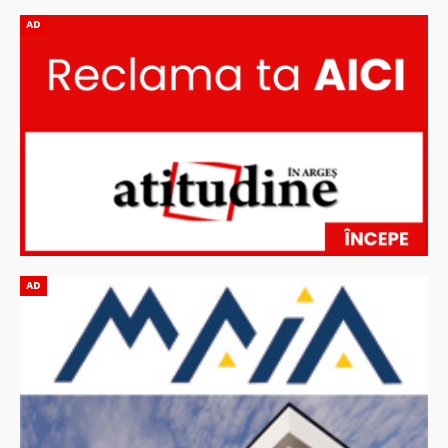
AD
AD