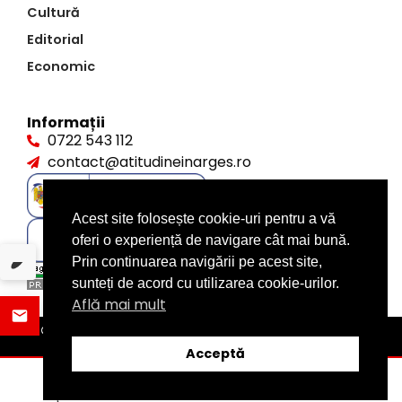
Cultură
Editorial
Economic
Informații
0722 543 112
contact@atitudineinarges.ro
Acest site folosește cookie-uri pentru a vă
oferi o experiență de navigare cât mai bună.
Prin continuarea navigării pe acest site,
sunteți de acord cu utilizarea cookie-urilor.
Află mai mult
©2026 Atitudine în Argeș. Toate drepturile rezervate
design by
XITE.ro
Acceptă
ȘTIRI
DISTRIBUIE
CATEGORII