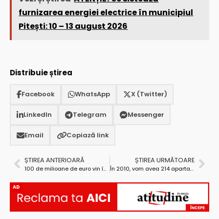
furnizarea energiei electrice în municipiul
Pitești: 10 – 13 august 2026
Distribuie știrea
Facebook
WhatsApp
X (Twitter)
LinkedIn
Telegram
Messenger
Email
Copiază link
ȘTIREA ANTERIOARĂ
ȘTIREA URMĂTOARE
100 de milioane de euro vin în Argeş
În 2010, vom avea 214 apartamente ANL în Argeş
AD