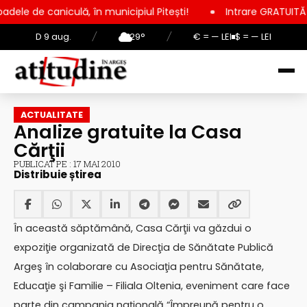
lă, în municipiul Pitești!
Intrare GRATUITĂ pentru copii, ele
D 9 aug.
/
29°
/
€ = — LEI
$ = — LEI
ACTUALITATE
Analize gratuite la Casa
Cărţii
PUBLICAT PE : 17 MAI 2010
Distribuie știrea
În această săptămână, Casa Cărţii va găzdui o
expoziţie organizată de Direcţia de Sănătate Publică
Argeş în colaborare cu Asociaţia pentru Sănătate,
Educaţie şi Familie – Filiala Oltenia, eveniment care face
parte din campania naţională “Împreună pentru o