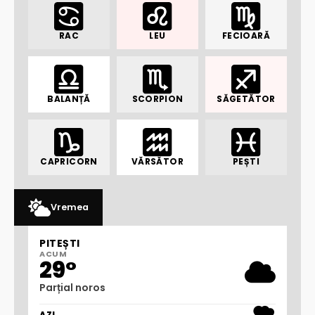
RAC
LEU
FECIOARĂ
BALANȚĂ
SCORPION
SĂGETĂTOR
CAPRICORN
VĂRSĂTOR
PEȘTI
Vremea
PITEȘTI
ACUM
29°
Parțial noros
AZI