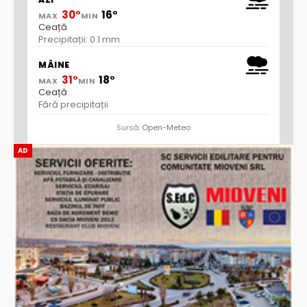
30°
16°
MAX
MIN
Ceață
Precipitații: 0.1 mm
MÂINE
31°
18°
MAX
MIN
Ceață
Fără precipitații
Sursă:
Open-Meteo
AD