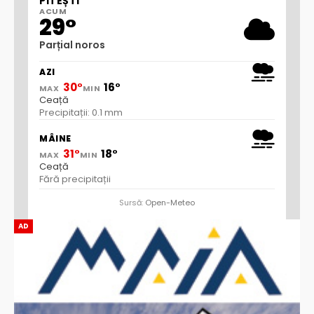
PITEȘTI
ACUM
29°
Parțial noros
AZI
30°
16°
MAX
MIN
Ceață
Precipitații: 0.1 mm
MÂINE
31°
18°
MAX
MIN
Ceață
Fără precipitații
Sursă:
Open-Meteo
AD