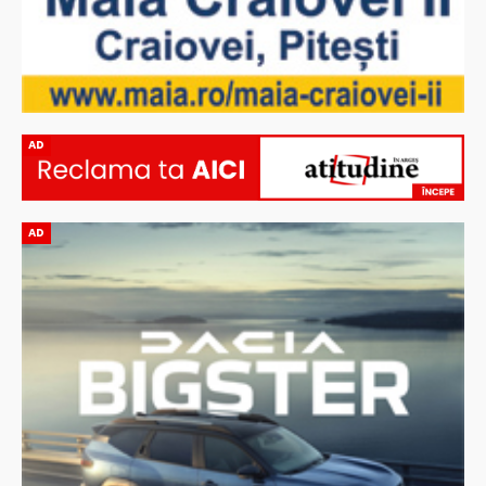
AD
AD