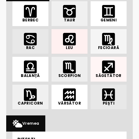
BERBEC
TAUR
GEMENI
RAC
LEU
FECIOARĂ
BALANȚĂ
SCORPION
SĂGETĂTOR
CAPRICORN
VĂRSĂTOR
PEȘTI
Vremea