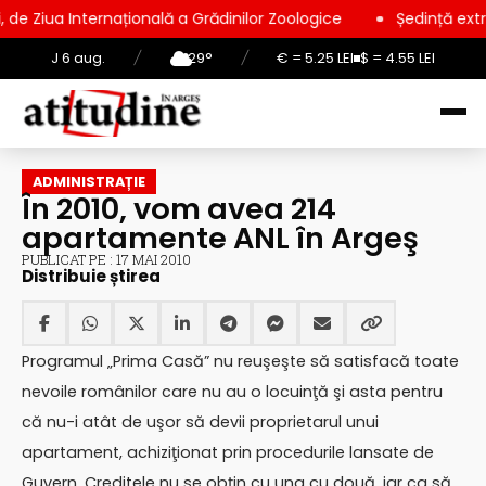
rnațională a Grădinilor Zoologice
Ședință extraordinară la C
J 6 aug.
/
29°
/
€ = 5.25 LEI
$ = 4.55 LEI
ADMINISTRAȚIE
În 2010, vom avea 214
apartamente ANL în Argeş
PUBLICAT PE : 17 MAI 2010
Distribuie știrea
Programul „Prima Casă” nu reuşeşte să satisfacă toate
nevoile românilor care nu au o locuinţă şi asta pentru
că nu-i atât de uşor să devii proprietarul unui
apartament, achiziţionat prin procedurile lansate de
Guvern. Creditele nu se obţin cu una cu două, iar ca să