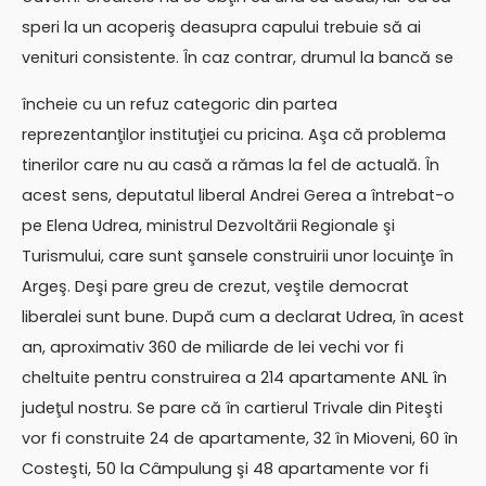
speri la un acoperiş deasupra capului trebuie să ai
venituri consistente. În caz contrar, drumul la bancă se
încheie cu un refuz categoric din partea
reprezentanţilor instituţiei cu pricina. Aşa că problema
tinerilor care nu au casă a rămas la fel de actuală. În
acest sens, deputatul liberal Andrei Gerea a întrebat-o
pe Elena Udrea, ministrul Dezvoltării Regionale şi
Turismului, care sunt şansele construirii unor locuinţe în
Argeş. Deşi pare greu de crezut, veştile democrat
liberalei sunt bune. După cum a declarat Udrea, în acest
an, aproximativ 360 de miliarde de lei vechi vor fi
cheltuite pentru construirea a 214 apartamente ANL în
judeţul nostru. Se pare că în cartierul Trivale din Piteşti
vor fi construite 24 de apartamente, 32 în Mioveni, 60 în
Costeşti, 50 la Câmpulung şi 48 apartamente vor fi