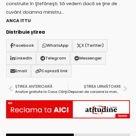
construite în Ştefăneşti. Să vedem dacă se ţine de
cuvânt doamna ministru…
ANCA ITTU
Distribuie știrea
Facebook
WhatsApp
X (Twitter)
LinkedIn
Telegram
Messenger
Email
Copiază link
ȘTIREA ANTERIOARĂ
ȘTIREA URMĂTOARE
Analize gratuite la Casa Cărţii
Depuneri de coroane la monumentele eroilor din Mioveni
AD