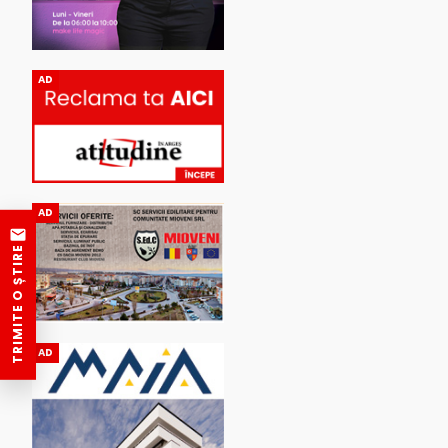
AD
AD
TRIMITE O ȘTIRE
AD