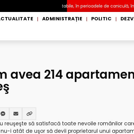
distribuire a apei potabile, în perioadele de caniculă, în municipi
ACTUALITATE
ADMINISTRAȚIE
POLITIC
DEZV
|
|
|
om avea 214 apartame
eş
 reuşeşte să satisfacă toate nevoile românilor car
 nu-i atât de uşor să devii proprietarul unui aparta