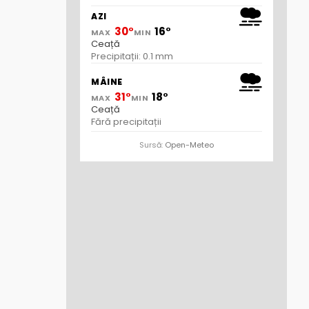
AZI
30°
16°
MAX
MIN
Ceață
Precipitații: 0.1 mm
MÂINE
31°
18°
MAX
MIN
Ceață
Fără precipitații
Sursă:
Open-Meteo