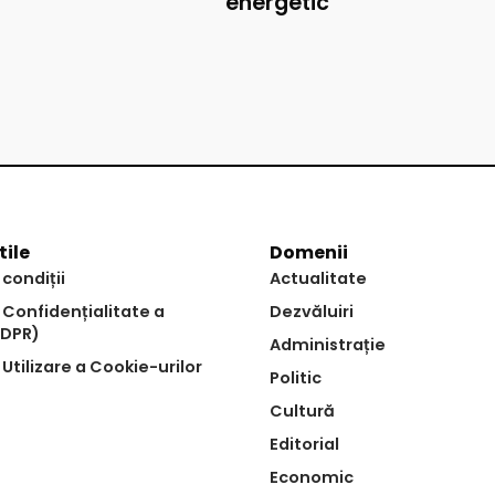
energetic
tile
Domenii
 condiții
Actualitate
e Confidențialitate a
Dezvăluiri
GDPR)
Administrație
 Utilizare a Cookie-urilor
Politic
Cultură
Editorial
Economic