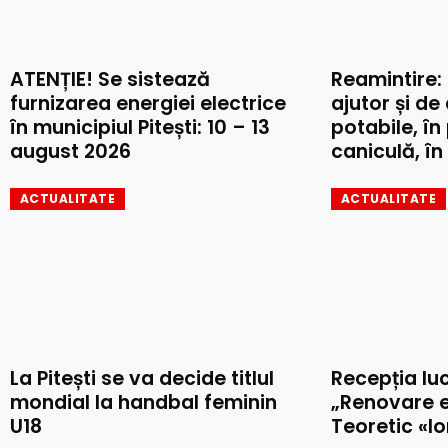
ATENȚIE! Se sistează
Reamintire:
furnizarea energiei electrice
ajutor și de
în municipiul Pitești: 10 – 13
potabile, în
august 2026
caniculă, în 
ACTUALITATE
ACTUALITATE
La Pitești se va decide titlul
Recepția luc
mondial la handbal feminin
„Renovare e
U18
Teoretic «I