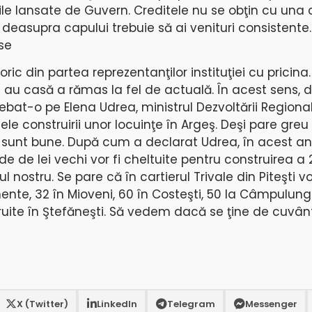
ile lansate de Guvern. Creditele nu se obţin cu una 
 deasupra capului trebuie să ai venituri consistente.
se
ric din partea reprezentanţilor instituţiei cu pricina
u au casă a rămas la fel de actuală. În acest sens, 
rebat-o pe Elena Udrea, ministrul Dezvoltării Regional
ele construirii unor locuinţe în Argeş. Deşi pare greu
i sunt bune. După cum a declarat Udrea, în acest an
e de lei vechi vor fi cheltuite pentru construirea a 
nostru. Se pare că în cartierul Trivale din Piteşti vor
nte, 32 în Mioveni, 60 în Costeşti, 50 la Câmpulung
ruite în Ştefăneşti. Să vedem dacă se ţine de cuv
X (Twitter)
LinkedIn
Telegram
Messenger