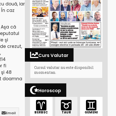
cu două, iar
 În caz
. Aşa că
deputatul
e şi
 de crezut,
,
Curs Valutar
214
 fi
Cursul valutar nu este disponibil
 şi 48
momentan.
ânt doamna
Horoscop
BERBEC
TAUR
GEMENI
Email