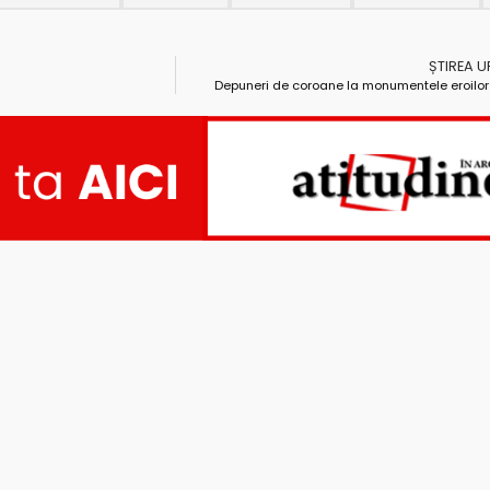
ȘTIREA 
Depuneri de coroane la monumentele eroilor