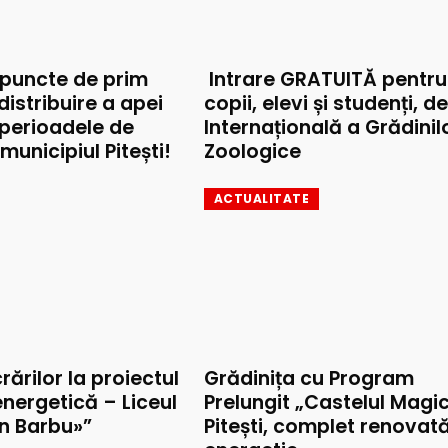
 puncte de prim
Intrare GRATUITĂ pentru
 distribuire a apei
copii, elevi și studenți, d
 perioadele de
Internațională a Grădinil
municipiul Pitești!
Zoologice
ACTUALITATE
rărilor la proiectul
Grădinița cu Program
nergetică – Liceul
Prelungit „Castelul Magic
on Barbu»”
Pitești, complet renovat