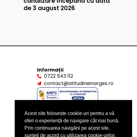
canalizare începând cu data
de 3 august 2026
Informații
0722 543 112
contact@atitudineinarges.ro
Acest site folosește cookie-uri pentru a vă
oferi o experiență de navigare cât mai bună.
Prin continuarea navigării pe acest site,
sunteți de acord cu utilizarea cookie-urilor.