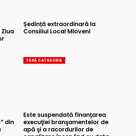
Ședință extraordinară la
e Ziua
Consiliul Local Mioveni
or
FĂRĂ CATEGORIE
Este suspendată finanțarea
” din
execuţiei branşamentelor de
ă
apă şi a racordurilor de