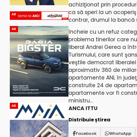
achiziţionat prin procedur
ca să speri la un acoperiş
AD
contrar, drumul la bancă 
AD
încheie cu un refuz catego
problema tinerilor care n
liberal Andrei Gerea a înt
Turismului, care sunt şans
veştile democrat liberale
aproximativ 360 de miliard
apartamente ANL în judeţul 
construite 24 de apartame
apartamente vor fi const
ministru…
AD
ANCA ITTU
Distribuie știrea
Facebook
WhatsApp