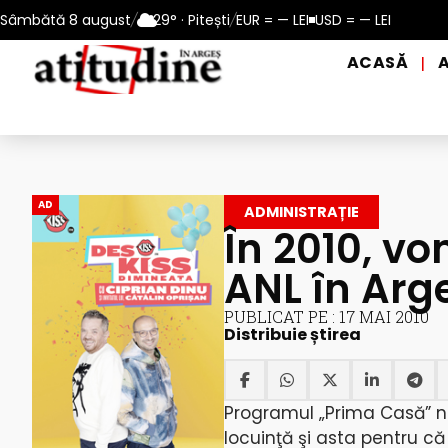
 10 – 13 august 2026
Sâmbătă 8 august
/
29° · Pitești
Reamintire: puncte de prim ajutor și de 
/
EUR = — LEI
USD = — LEI
ACASĂ
|
AD
ADMINISTRAȚIE
În 2010, v
ANL în Arg
PUBLICAT PE : 17 MAI 2010
Distribuie știrea
Programul „Prima Casă” nu
locuinţă şi asta pentru că