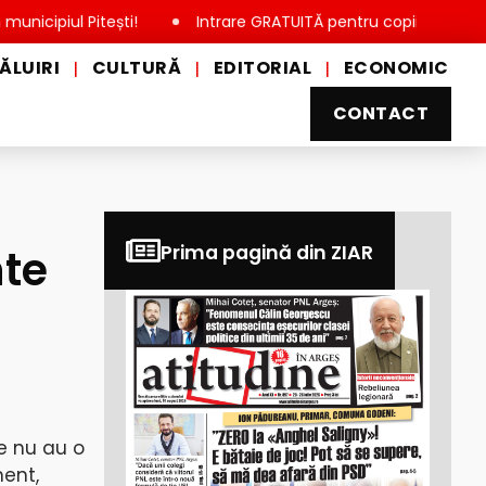
ul Pitești!
Intrare GRATUITĂ pentru copii, elevi și studenți,
ĂLUIRI
CULTURĂ
EDITORIAL
ECONOMIC
|
|
|
CONTACT
nte
Prima pagină din ZIAR
e nu au o
ment,