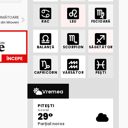
URMĂTOARE
RAC
LEU
FECIOARĂ
 din Mioveni
BALANȚĂ
SCORPION
SĂGETĂTOR
CAPRICORN
VĂRSĂTOR
PEȘTI
Vremea
PITEȘTI
ACUM
29°
Parțial noros