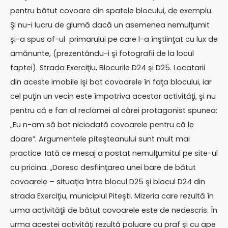
pentru bătut covoare din spatele blocului, de exemplu.
Şi nu-i lucru de glumă dacă un asemenea nemulţumit
şi-a spus of-ul primarului pe care l-a înştiinţat cu lux de
amănunte, (prezentându-i şi fotografii de la locul
faptei). Strada Exerciţiu, Blocurile D24 şi D25. Locatarii
din aceste imobile işi bat covoarele în faţa blocului, iar
cel puţin un vecin este împotriva acestor activităţi, şi nu
pentru că e fan al reclamei al cărei protagonist spunea:
„Eu n-am să bat niciodată covoarele pentru că le
doare”. Argumentele piteşteanului sunt mult mai
practice. Iată ce mesaj a postat nemulţumitul pe site-ul
cu pricina. „Doresc desfiinţarea unei bare de bătut
covoarele – situaţia între blocul D25 şi blocul D24 din
strada Exerciţiu, municipiul Piteşti. Mizeria care rezultă în
urma activităţii de bătut covoarele este de nedescris. În
urma acestei activităţi rezultă poluare cu praf şi cu ape