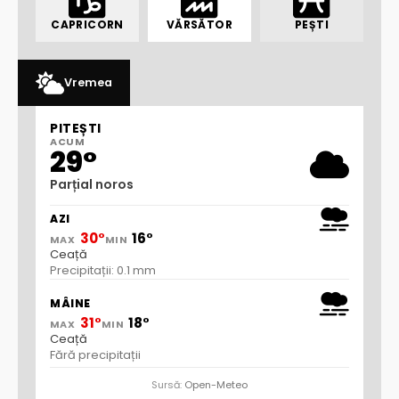
CAPRICORN
VĂRSĂTOR
PEȘTI
Vremea
PITEȘTI
ACUM
29°
Parțial noros
AZI
30°
16°
MAX
MIN
Ceață
Precipitații: 0.1 mm
MÂINE
31°
18°
MAX
MIN
Ceață
Fără precipitații
Sursă:
Open-Meteo