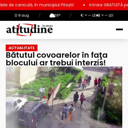
în municipiul Pitești!
Intrare GRATUITĂ pentru copii, elevi ș
D 9 aug.
/
29°
/
€ = — LEI
$ = — LEI
ACTUALITATE
Bătutul covoarelor în faţa
blocului ar trebui interzis!