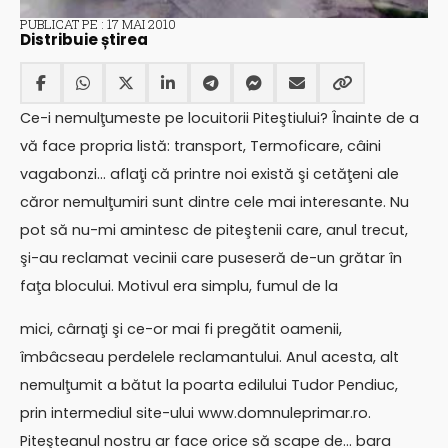
PUBLICAT PE : 17 MAI 2010
Distribuie știrea
Ce-i nemulţumeste pe locuitorii Piteştiului? Înainte de a
vă face propria listă: transport, Termoficare, câini
vagabonzi… aflaţi că printre noi există şi cetăţeni ale
căror nemulţumiri sunt dintre cele mai interesante. Nu
pot să nu-mi amintesc de piteştenii care, anul trecut,
şi-au reclamat vecinii care puseseră de-un grătar în
faţa blocului. Motivul era simplu, fumul de la
mici, cârnaţi şi ce-or mai fi pregătit oamenii,
îmbâcseau perdelele reclamantului. Anul acesta, alt
nemulţumit a bătut la poarta edilului Tudor Pendiuc,
prin intermediul site-ului www.domnuleprimar.ro.
Piteşteanul nostru ar face orice să scape de… bara