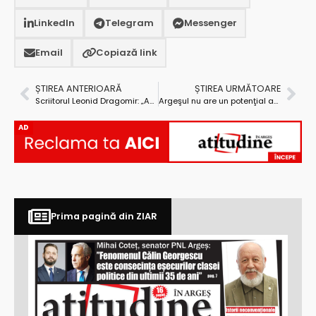
LinkedIn
Telegram
Messenger
Email
Copiază link
ȘTIREA ANTERIOARĂ
ȘTIREA URMĂTOARE
Scriitorul Leonid Dragomir: „Am făcut filozofie dintr-o nevoie de a compensa ceea ce nu-mi oferea medicina”
Argeşul nu are un potenţial agricol maxim, dar are o agricultură bine structurată şi dezvoltată
AD
Prima pagină din ZIAR