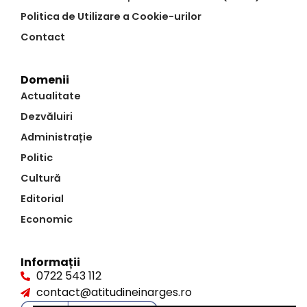
Politica de Utilizare a Cookie-urilor
Contact
Domenii
Actualitate
Dezvăluiri
Administrație
Politic
Cultură
Editorial
Economic
Informații
0722 543 112
contact@atitudineinarges.ro