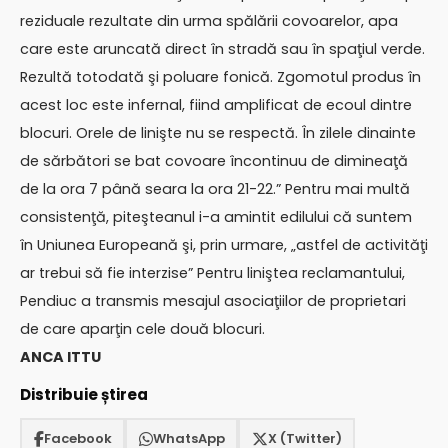
reziduale rezultate din urma spălării covoarelor, apa
care este aruncată direct în stradă sau în spaţiul verde.
Rezultă totodată şi poluare fonică. Zgomotul produs în
acest loc este infernal, fiind amplificat de ecoul dintre
blocuri. Orele de linişte nu se respectă. În zilele dinainte
de sărbători se bat covoare încontinuu de dimineaţă
de la ora 7 până seara la ora 21-22.” Pentru mai multă
consistenţă, piteşteanul i-a amintit edilului că suntem
în Uniunea Europeană şi, prin urmare, „astfel de activităţi
ar trebui să fie interzise” Pentru liniştea reclamantului,
Pendiuc a transmis mesajul asociaţiilor de proprietari
de care aparţin cele două blocuri.
ANCA ITTU
Distribuie știrea
Facebook
WhatsApp
X (Twitter)