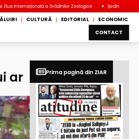
ernațională a Grădinilor Zoologice
Ședință extraordinară la 
ĂLUIRI
CULTURĂ
EDITORIAL
ECONOMIC
|
|
|
CONTACT
i ar
Prima pagină din ZIAR