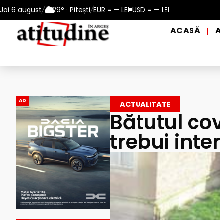
a apei potabile, în perioadele de caniculă, în municipiul Pitești!
Joi 6 august
/
29° · Pitești
/
EUR = — LEI
USD = — LEI
ACASĂ
|
AD
ACTUALITATE
Bătutul cov
trebui inter