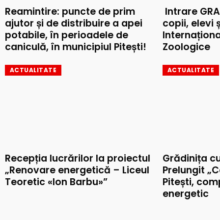
Reamintire: puncte de prim
Intrare GRA
ajutor și de distribuire a apei
copii, elevi 
potabile, în perioadele de
Internaționa
caniculă, în municipiul Pitești!
Zoologice
ACTUALITATE
ACTUALITATE
Recepția lucrărilor la proiectul
Grădinița c
„Renovare energetică – Liceul
Prelungit „C
Teoretic «Ion Barbu»”
Pitești, co
energetic