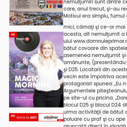
nemulţumiri sunt dintre c
care, anul trecut, şi-au r
Motivul era simplu, fumul 
mici, cârnaţi şi ce-or ma
acesta, alt nemulţumit a b
AD
ului www.domnuleprimar.ro
bătut covoare din spatele
asemenea nemulţumit şi-a 
amănunte, (prezentându-i ş
şi D25. Locatarii din acest
vecin este împotriva acest
protagonist spunea: „Eu n
Argumentele piteşteanulu
pe site-ul cu pricina. „Do
blocul D25 şi blocul D24 di
urma activităţii de bătut 
AD
poluare cu praf şi cu ape 
aruncată direct în stradă 