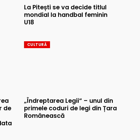
La Pitești se va decide titlul
mondial la handbal feminin
U18
CULTURĂ
rea
„Îndreptarea Legii“ – unul din
r de
primele coduri de legi din Țara
Românească
data