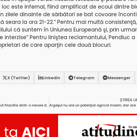
oc este infernal, fiind amplificat de ecoul dintre bl
 În zilele dinainte de sărbători se bat covoare încon
ă seara la ora 21-22.” Pentru mai multă consistenţă,
ilului că suntem în Uniunea Europeană şi, prin urmare
fie interzise” Pentru liniştea reclamantului, Pendiuc 
oprietari de care aparţin cele două blocuri.
X (Twitter)
LinkedIn
Telegram
Messenger
ȘTIREA 
Scriitorul Leonid Dragomir: „Am făcut filozofie dintr-o nevoie de a compensa ceea ce nu-mi oferea medicina”