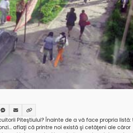
orii Piteştiului? Înainte de a vă face propria listă: 
zi… aflaţi că printre noi există şi cetăţeni ale căror