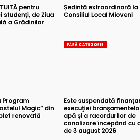
TUITĂ pentru
Ședință extraordinară la
și studenți, de Ziua
Consiliul Local Mioveni
lă a Grădinilor
FĂRĂ CATEGORIE
u Program
Este suspendată finanța
astelul Magic” din
execuţiei branşamentelo
mplet renovată
apă şi a racordurilor de
canalizare începând cu 
de 3 august 2026