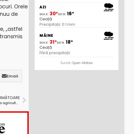
ocuri. Orele
AZI
tinuu de
30°
16°
MAX
MIN
Ceață
Precipitații: 0.1 mm
, „astfel
MÂINE
a transmis
31°
18°
MAX
MIN
Ceață
Fără precipitații
Sursă:
Open-Meteo
Email
URMĂTOARE
Argeşul nu are un potenţial agricol maxim, dar are o agricultură bine structurată şi dezvoltată