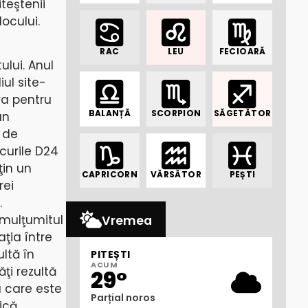
teştenii
ocului.
RAC
LEU
FECIOARĂ
ului. Anul
ul site-
ra pentru
BALANȚĂ
SCORPION
SĂGETĂTOR
un
 de
ocurile D24
ţin un
CAPRICORN
VĂRSĂTOR
PEȘTI
rei
.
emulţumitul
Vremea
aţia între
ultă în
PITEȘTI
ACUM
ţi rezultă
29°
a care este
Parțial noros
ică.