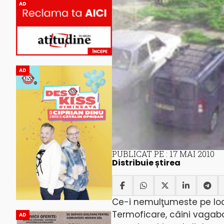
AD
AD
PUBLICAT PE : 17 MAI 2010
Distribuie știrea
Ce-i nemulţumeste pe locuit
Termoficare, câini vagabon
AD