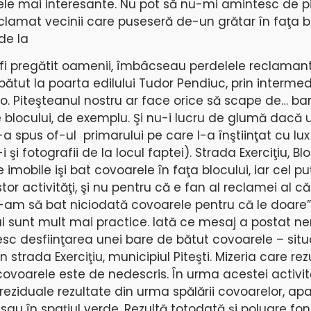
ele mai interesante. Nu pot să nu-mi amintesc de pi
eclamat vecinii care puseseră de-un grătar în faţa bl
de la
i fi pregătit oamenii, îmbâcseau perdelele reclamant
ătut la poarta edilului Tudor Pendiuc, prin intermedi
. Piteşteanul nostru ar face orice să scape de… ba
 blocului, de exemplu. Şi nu-i lucru de glumă dacă 
spus of-ul primarului pe care l-a înştiinţat cu lux
i fotografii de la locul faptei). Strada Exerciţiu, Bl
e imobile işi bat covoarele în faţa blocului, iar cel pu
or activităţi, şi nu pentru că e fan al reclamei al că
-am să bat niciodată covoarele pentru că le doare”
i sunt mult mai practice. Iată ce mesaj a postat n
resc desfiinţarea unei bare de bătut covoarele – situ
n strada Exerciţiu, municipiul Piteşti. Mizeria care rez
covoarele este de nedescris. În urma acestei activită
reziduale rezultate din urma spălării covoarelor, ap
sau în spaţiul verde. Rezultă totodată şi poluare fon