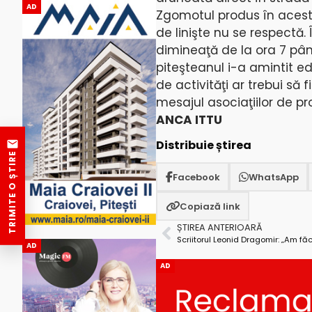
AD
Zgomotul produs în acest l
de linişte nu se respectă.
dimineaţă de la ora 7 pân
piteşteanul i-a amintit ed
de activităţi ar trebui să 
mesajul asociaţiilor de pr
ANCA ITTU
Distribuie știrea
TRIMITE O ȘTIRE
Facebook
WhatsApp
Copiază link
ȘTIREA ANTERIOARĂ
AD
AD