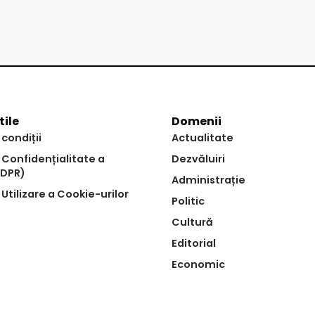
tile
Domenii
 condiții
Actualitate
e Confidențialitate a
Dezvăluiri
GDPR)
Administrație
 Utilizare a Cookie-urilor
Politic
Cultură
Editorial
Economic