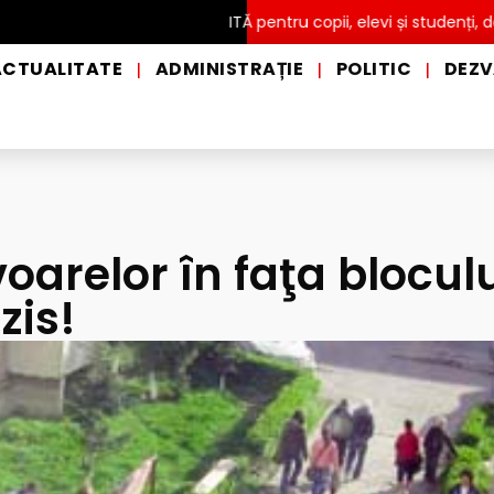
Intrare GRATUITĂ pentru copii, elevi și studenți, de Ziua Int
ACTUALITATE
ADMINISTRAȚIE
POLITIC
DEZV
|
|
|
oarelor în faţa bloculu
zis!