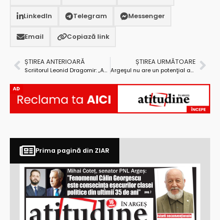
LinkedIn
Telegram
Messenger
Email
Copiază link
ȘTIREA ANTERIOARĂ
ȘTIREA URMĂTOARE
Scriitorul Leonid Dragomir: „Am făcut filozofie dintr-o nevoie de a compensa ceea ce nu-mi oferea medicina”
Argeşul nu are un potenţial agricol maxim, dar are o agricultură bine structurată şi dezvoltată
AD
Prima pagină din ZIAR