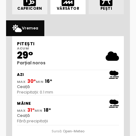
CAPRICORN
VĂRSĂTOR
PEȘTI
Vremea
PITEȘTI
ACUM
29°
Parțial noros
AZI
30°
16°
MAX
MIN
Ceață
Precipitații: 0.1 mm
MÂINE
31°
18°
MAX
MIN
Ceață
Fără precipitații
Sursă:
Open-Meteo