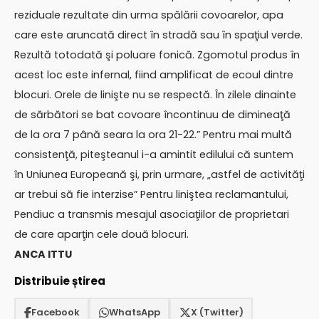
reziduale rezultate din urma spălării covoarelor, apa
care este aruncată direct în stradă sau în spaţiul verde.
Rezultă totodată şi poluare fonică. Zgomotul produs în
acest loc este infernal, fiind amplificat de ecoul dintre
blocuri. Orele de linişte nu se respectă. În zilele dinainte
de sărbători se bat covoare încontinuu de dimineaţă
de la ora 7 până seara la ora 21-22.” Pentru mai multă
consistenţă, piteşteanul i-a amintit edilului că suntem
în Uniunea Europeană şi, prin urmare, „astfel de activităţi
ar trebui să fie interzise” Pentru liniştea reclamantului,
Pendiuc a transmis mesajul asociaţiilor de proprietari
de care aparţin cele două blocuri.
ANCA ITTU
Distribuie știrea
Facebook
WhatsApp
X (Twitter)