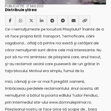
PUBLICAT PE : 17 MAI 2010
Distribuie știrea
Ce-i nemulţumeste pe locuitorii Piteştiului? Înainte de a
vă face propria listă: transport, Termoficare, câini
vagabonzi… aflaţi că printre noi există şi cetăţeni ale
căror nemulţumiri sunt dintre cele mai interesante. Nu
pot să nu-mi amintesc de piteştenii care, anul trecut,
şi-au reclamat vecinii care puseseră de-un grătar în
faţa blocului. Motivul era simplu, fumul de la
mici, cârnaţi şi ce-or mai fi pregătit oamenii,
îmbâcseau perdelele reclamantului. Anul acesta, alt
nemulţumit a bătut la poarta edilului Tudor Pendiuc,
prin intermediul site-ului www.domnuleprimar.ro.
Piteşteanul nostru ar face orice să scape de… bara