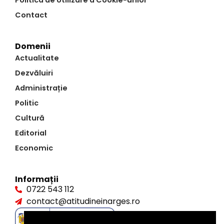
Politica de Utilizare a Cookie-urilor
Contact
Domenii
Actualitate
Dezvăluiri
Administrație
Politic
Cultură
Editorial
Economic
Informații
0722 543 112
contact@atitudineinarges.ro