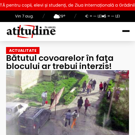
levi și studenți, de Ziua Internațională a Grădinilor Zoologice
Vin 7 aug.
/
29°
/
€ = — LEI
$ = — LEI
ACTUALITATE
Bătutul covoarelor în faţa
blocului ar trebui interzis!