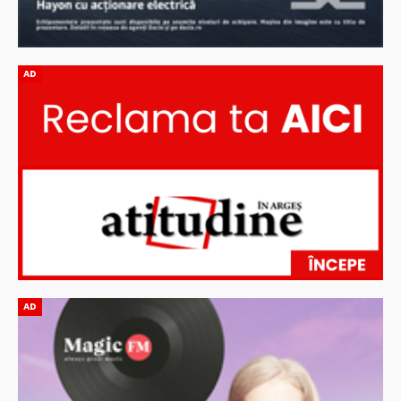
AD
AD