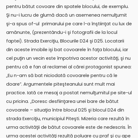
pentru bătut covoare din spatele blocului, de exemplu.
Şi nu-i lucru de glumă dacă un asemenea nemulţumit
şi-a spus of-ul primarului pe care l-a înştiinţat cu lux de
amănunte, (prezentându-i şi fotografii de la locul
faptei). Strada Exerciţiu, Blocurile D24 şi D25. Locatarii
din aceste imobile işi bat covoarele în faţa blocului, iar
cel puţin un vecin este împotriva acestor activităţi, şi nu
pentru că e fan al reclamei al cărei protagonist spunea:
„Eu n-am să bat niciodată covoarele pentru că le
doare”. Argumentele piteşteanului sunt mult mai
practice. Iată ce mesaj a postat nemulţumitul pe site-ul
cu pricina. „Doresc desfiinţarea unei bare de bătut
covoarele – situaţia între blocul D25 şi blocul D24 din
strada Exerciţiu, municipiul Piteşti. Mizeria care rezultă în
urma activităţii de bătut covoarele este de nedescris. În
urma acestei activităţi rezultă poluare cu praf şi cu ape