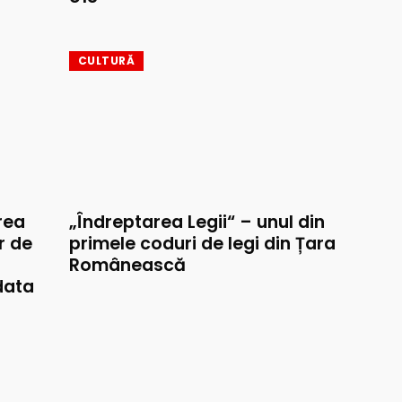
CULTURĂ
rea
„Îndreptarea Legii“ – unul din
r de
primele coduri de legi din Țara
Românească
data