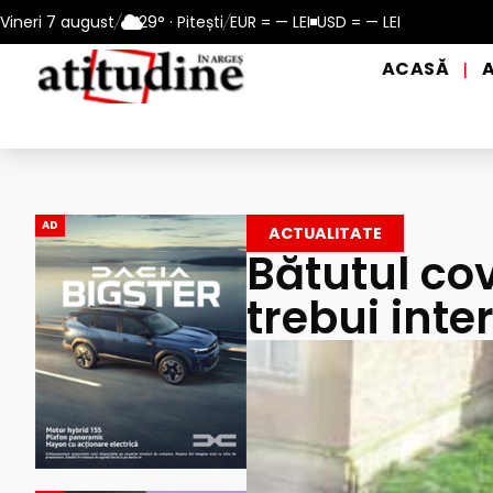
n perioadele de caniculă, în municipiul Pitești!
Vineri 7 august
/
29° · Pitești
/
EUR = — LEI
USD = — LEI
Intrare GRAT
ACASĂ
|
AD
ACTUALITATE
Bătutul cov
trebui inter