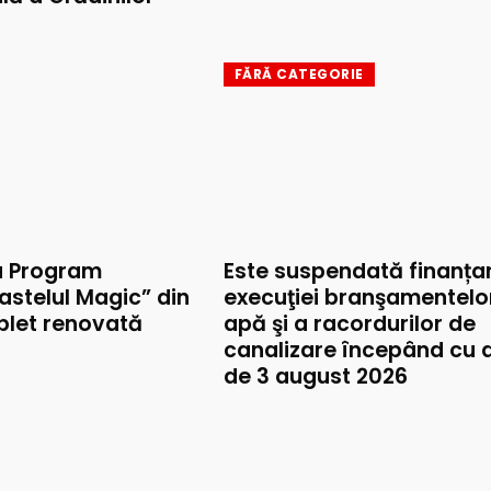
FĂRĂ CATEGORIE
u Program
Este suspendată finanța
astelul Magic” din
execuţiei branşamentelo
mplet renovată
apă şi a racordurilor de
canalizare începând cu 
de 3 august 2026