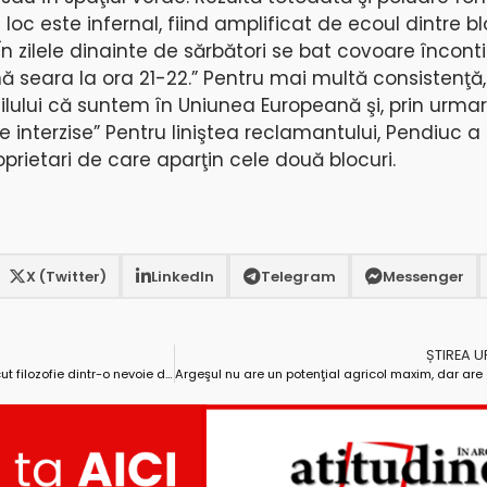
oc este infernal, fiind amplificat de ecoul dintre bl
 În zilele dinainte de sărbători se bat covoare încon
ă seara la ora 21-22.” Pentru mai multă consistenţă,
ilului că suntem în Uniunea Europeană şi, prin urmare
fie interzise” Pentru liniştea reclamantului, Pendiuc 
oprietari de care aparţin cele două blocuri.
X (Twitter)
LinkedIn
Telegram
Messenger
ȘTIREA 
Scriitorul Leonid Dragomir: „Am făcut filozofie dintr-o nevoie de a compensa ceea ce nu-mi oferea medicina”