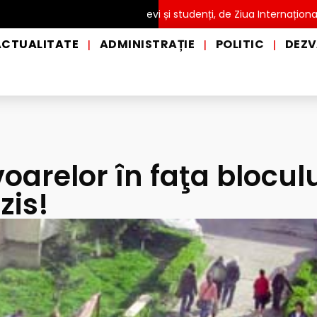
UITĂ pentru copii, elevi și studenți, de Ziua Internațională a Grăd
ACTUALITATE
ADMINISTRAȚIE
POLITIC
DEZV
|
|
|
oarelor în faţa bloculu
zis!