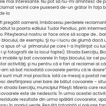
ele mai interesante. Nu pot să nu-mi amintesc de pi
eclamat vecinii care puseseră de-un grătar în faţa bl
de la
i fi pregătit oamenii, îmbâcseau perdelele reclamant
ătut la poarta edilului Tudor Pendiuc, prin intermedi
. Piteşteanul nostru ar face orice să scape de… ba
 blocului, de exemplu. Şi nu-i lucru de glumă dacă 
spus of-ul primarului pe care l-a înştiinţat cu lux
i fotografii de la locul faptei). Strada Exerciţiu, Bl
e imobile işi bat covoarele în faţa blocului, iar cel pu
or activităţi, şi nu pentru că e fan al reclamei al că
-am să bat niciodată covoarele pentru că le doare”
i sunt mult mai practice. Iată ce mesaj a postat n
resc desfiinţarea unei bare de bătut covoarele – situ
n strada Exerciţiu, municipiul Piteşti. Mizeria care rez
covoarele este de nedescris. În urma acestei activită
reziduale rezultate din urma spălării covoarelor, ap
sau în spaţiul verde. Rezultă totodată şi poluare fon