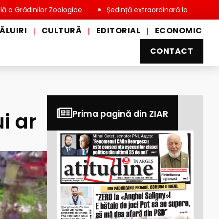
inilor Zoologice
Ședință extraordinară la Consiliul Local Mi
ĂLUIRI
CULTURĂ
EDITORIAL
ECONOMIC
|
|
|
CONTACT
i ar
Prima pagină din ZIAR