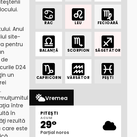
teştenii
ocului.
RAC
LEU
FECIOARĂ
ului. Anul
ul site-
ra pentru
BALANȚĂ
SCORPION
SĂGETĂTOR
un
 de
ocurile D24
ţin un
CAPRICORN
VĂRSĂTOR
PEȘTI
rei
.
emulţumitul
Vremea
aţia între
ultă în
PITEȘTI
ACUM
ţi rezultă
29°
a care este
Parțial noros
ică.