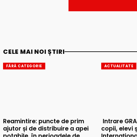
CELE MAI NOI ȘTIRI
FĂRĂ CATEGORIE
ACTUALITATE
Reamintire: puncte de prim
Intrare GRA
ajutor și de distribuire a apei
copii, elevi 
potabile, în perioadele de
Internaționa