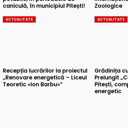
caniculă, în municipiul Pitești!
Zoologice
ACTUALITATE
ACTUALITATE
Recepția lucrărilor la proiectul
Grădinița c
„Renovare energetică – Liceul
Prelungit „C
Teoretic «Ion Barbu»”
Pitești, co
energetic