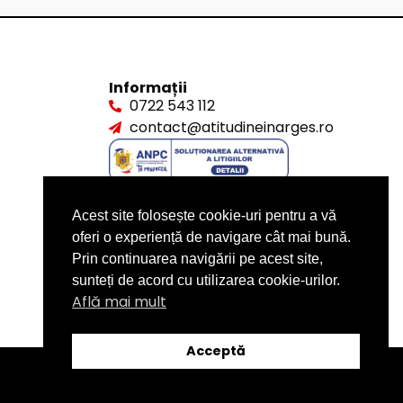
Informații
0722 543 112
contact@atitudineinarges.ro
Acest site folosește cookie-uri pentru a vă
oferi o experiență de navigare cât mai bună.
Prin continuarea navigării pe acest site,
sunteți de acord cu utilizarea cookie-urilor.
Află mai mult
Acceptă
design by
XITE.ro