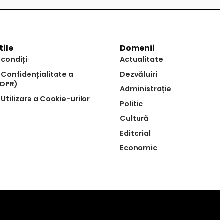
tile
Domenii
 condiții
Actualitate
e Confidențialitate a
Dezvăluiri
GDPR)
Administrație
 Utilizare a Cookie-urilor
Politic
Cultură
Editorial
Economic