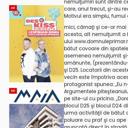
nemulţumiri sunt dintre c
care, anul trecut, şi-au r
AD
Motivul era simplu, fumul 
mici, cârnaţi şi ce-or ma
acesta, alt nemulţumit a b
ului www.domnuleprimar.ro
bătut covoare din spatele
asemenea nemulţumit şi-a 
amănunte, (prezentându-i ş
şi D25. Locatarii din acest
vecin este împotriva acest
protagonist spunea: „Eu n
Argumentele piteşteanulu
AD
pe site-ul cu pricina. „Do
blocul D25 şi blocul D24 di
urma activităţii de bătut 
poluare cu praf şi cu ape 
aruncată direct în stradă 