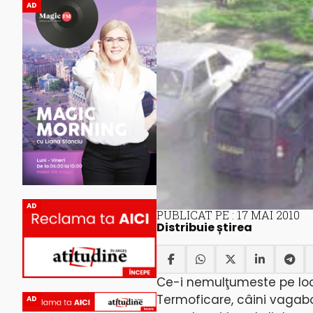
AD
AD
PUBLICAT PE : 17 MAI 2010
Distribuie știrea
Ce-i nemulţumeste pe locuit
Termoficare, câini vagabon
AD