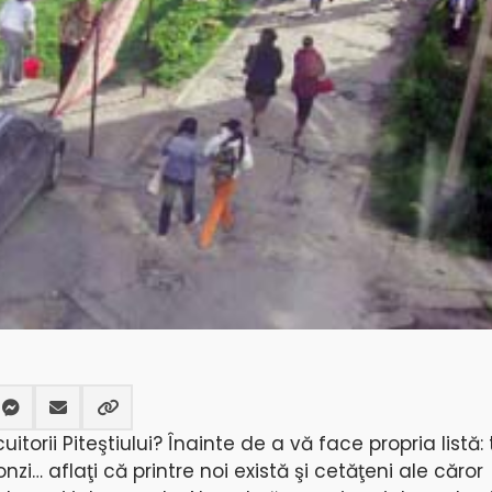
orii Piteştiului? Înainte de a vă face propria listă: 
zi… aflaţi că printre noi există şi cetăţeni ale căror