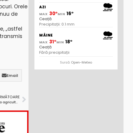
ocuri. Orele
AZI
tinuu de
30°
16°
MAX
MIN
Ceață
Precipitații: 0.1 mm
, „astfel
MÂINE
a transmis
31°
18°
MAX
MIN
Ceață
Fără precipitații
Sursă:
Open-Meteo
Email
URMĂTOARE
Argeşul nu are un potenţial agricol maxim, dar are o agricultură bine structurată şi dezvoltată