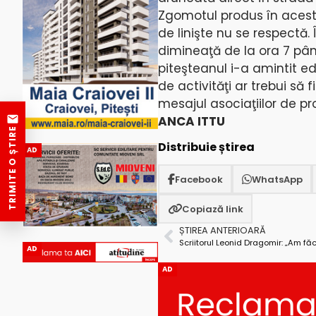
Zgomotul produs în acest l
de linişte nu se respectă.
dimineaţă de la ora 7 pân
piteşteanul i-a amintit ed
de activităţi ar trebui să 
mesajul asociaţiilor de pr
ANCA ITTU
TRIMITE O ȘTIRE
Distribuie știrea
AD
Facebook
WhatsApp
Copiază link
ȘTIREA ANTERIOARĂ
AD
AD