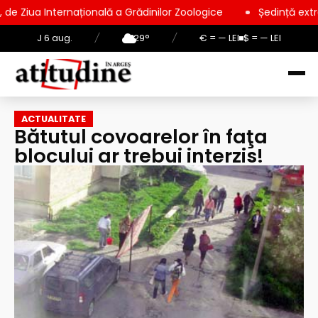
națională a Grădinilor Zoologice
Ședință extraordinară la Co
J 6 aug.
/
29°
/
€ = — LEI
$ = — LEI
ACTUALITATE
Bătutul covoarelor în faţa
blocului ar trebui interzis!