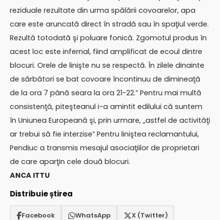
reziduale rezultate din urma spălării covoarelor, apa
care este aruncată direct în stradă sau în spaţiul verde.
Rezultă totodată şi poluare fonică. Zgomotul produs în
acest loc este infernal, fiind amplificat de ecoul dintre
blocuri. Orele de linişte nu se respectă. În zilele dinainte
de sărbători se bat covoare încontinuu de dimineaţă
de la ora 7 până seara la ora 21-22.” Pentru mai multă
consistenţă, piteşteanul i-a amintit edilului că suntem
în Uniunea Europeană şi, prin urmare, „astfel de activităţi
ar trebui să fie interzise” Pentru liniştea reclamantului,
Pendiuc a transmis mesajul asociaţiilor de proprietari
de care aparţin cele două blocuri.
ANCA ITTU
Distribuie știrea
Facebook
WhatsApp
X (Twitter)