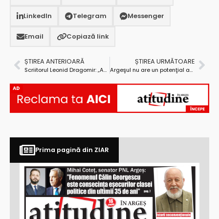
LinkedIn
Telegram
Messenger
Email
Copiază link
ȘTIREA ANTERIOARĂ
ȘTIREA URMĂTOARE
Scriitorul Leonid Dragomir: „Am făcut filozofie dintr-o nevoie de a compensa ceea ce nu-mi oferea medicina”
Argeşul nu are un potenţial agricol maxim, dar are o agricultură bine structurată şi dezvoltată
AD
Prima pagină din ZIAR