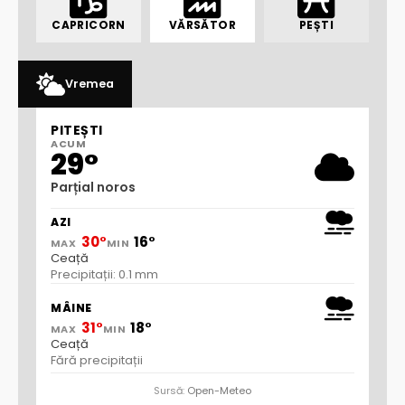
CAPRICORN
VĂRSĂTOR
PEȘTI
Vremea
PITEȘTI
ACUM
29°
Parțial noros
AZI
30°
16°
MAX
MIN
Ceață
Precipitații: 0.1 mm
MÂINE
31°
18°
MAX
MIN
Ceață
Fără precipitații
Sursă:
Open-Meteo