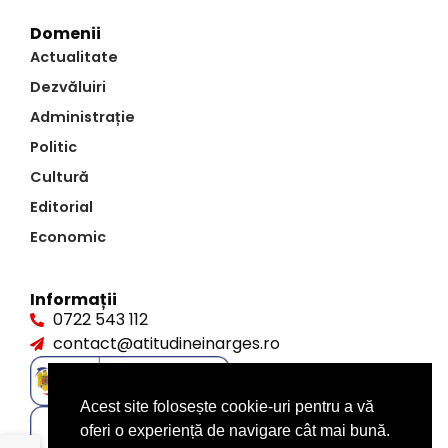
Domenii
Actualitate
Dezvăluiri
Administrație
Politic
Cultură
Editorial
Economic
Informații
0722 543 112
contact@atitudineinarges.ro
Acest site folosește cookie-uri pentru a vă
oferi o experiență de navigare cât mai bună.