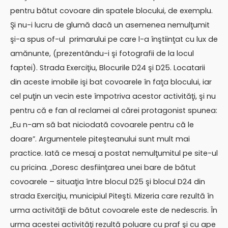
pentru bătut covoare din spatele blocului, de exemplu.
Şi nu-i lucru de glumă dacă un asemenea nemulţumit
şi-a spus of-ul primarului pe care l-a înştiinţat cu lux de
amănunte, (prezentându-i şi fotografii de la locul
faptei). Strada Exerciţiu, Blocurile D24 şi D25. Locatarii
din aceste imobile işi bat covoarele în faţa blocului, iar
cel puţin un vecin este împotriva acestor activităţi, şi nu
pentru că e fan al reclamei al cărei protagonist spunea:
„Eu n-am să bat niciodată covoarele pentru că le
doare”. Argumentele piteşteanului sunt mult mai
practice. Iată ce mesaj a postat nemulţumitul pe site-ul
cu pricina. „Doresc desfiinţarea unei bare de bătut
covoarele – situaţia între blocul D25 şi blocul D24 din
strada Exerciţiu, municipiul Piteşti. Mizeria care rezultă în
urma activităţii de bătut covoarele este de nedescris. În
urma acestei activităţi rezultă poluare cu praf şi cu ape