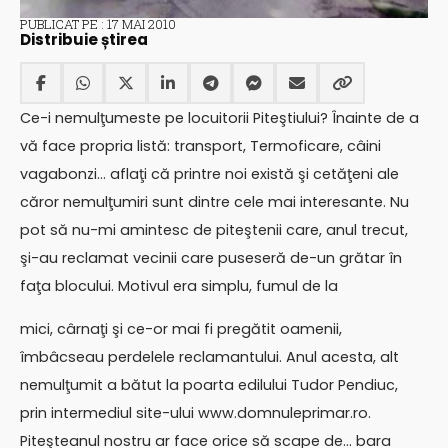
PUBLICAT PE : 17 MAI 2010
Distribuie știrea
Ce-i nemulţumeste pe locuitorii Piteştiului? Înainte de a
vă face propria listă: transport, Termoficare, câini
vagabonzi… aflaţi că printre noi există şi cetăţeni ale
căror nemulţumiri sunt dintre cele mai interesante. Nu
pot să nu-mi amintesc de piteştenii care, anul trecut,
şi-au reclamat vecinii care puseseră de-un grătar în
faţa blocului. Motivul era simplu, fumul de la
mici, cârnaţi şi ce-or mai fi pregătit oamenii,
îmbâcseau perdelele reclamantului. Anul acesta, alt
nemulţumit a bătut la poarta edilului Tudor Pendiuc,
prin intermediul site-ului www.domnuleprimar.ro.
Piteşteanul nostru ar face orice să scape de… bara