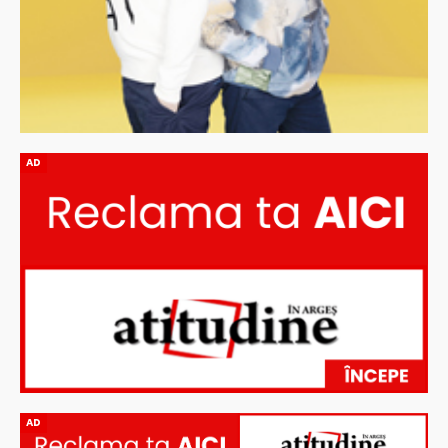
AD
AD