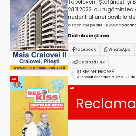
Topoloveni, Ștefănești și 
28.11.2022, cu rugămintea 
nedorit al unei posibile d
disponibile pe site-ul www.apacan
Distribuie știrea
Facebook
WhatsApp
Copiază link
ȘTIREA ANTERIOARĂ
A început construcția Hotelului d
AD
AD