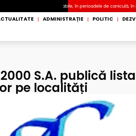
stribuire a apei potabile, în perioadele de caniculă, în municipiul
ACTUALITATE
ADMINISTRAȚIE
POLITIC
DEZV
|
|
|
000 S.A. publică lista
or pe localități