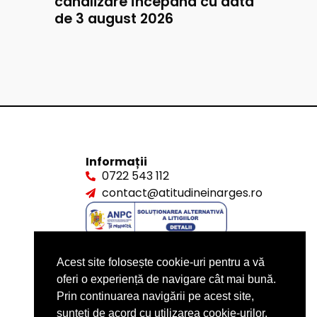
canalizare începând cu data
de 3 august 2026
Informații
0722 543 112
contact@atitudineinarges.ro
Acest site folosește cookie-uri pentru a vă
oferi o experiență de navigare cât mai bună.
Prin continuarea navigării pe acest site,
sunteți de acord cu utilizarea cookie-urilor.