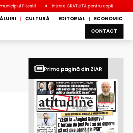
 Pitești!
Intrare GRATUITĂ pentru copii, elevi și studenți, d
ĂLUIRI
CULTURĂ
EDITORIAL
ECONOMIC
|
|
|
CONTACT
Prima pagină din ZIAR