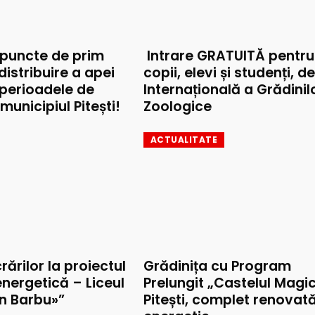
 puncte de prim
Intrare GRATUITĂ pentru
 distribuire a apei
copii, elevi și studenți, d
 perioadele de
Internațională a Grădinil
municipiul Pitești!
Zoologice
ACTUALITATE
rărilor la proiectul
Grădinița cu Program
nergetică – Liceul
Prelungit „Castelul Magic
on Barbu»”
Pitești, complet renovat