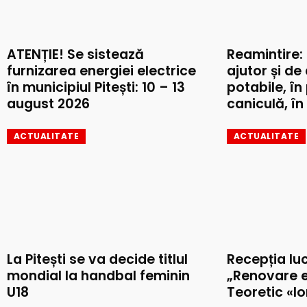
ATENȚIE! Se sistează
Reamintire:
furnizarea energiei electrice
ajutor și de
în municipiul Pitești: 10 – 13
potabile, în
august 2026
caniculă, în 
ACTUALITATE
ACTUALITATE
La Pitești se va decide titlul
Recepția luc
mondial la handbal feminin
„Renovare e
U18
Teoretic «I