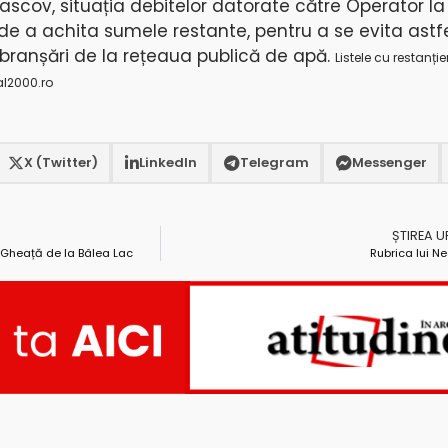
Bascov, situația debitelor datorate către Operator l
de a achita sumele restante, pentru a se evita astfe
ebranșări de la rețeaua publică de apă.
Listele cu restanție
al2000.ro
X (Twitter)
LinkedIn
Telegram
Messenger
ȘTIREA 
e Gheață de la Bâlea Lac
Rubrica lui N