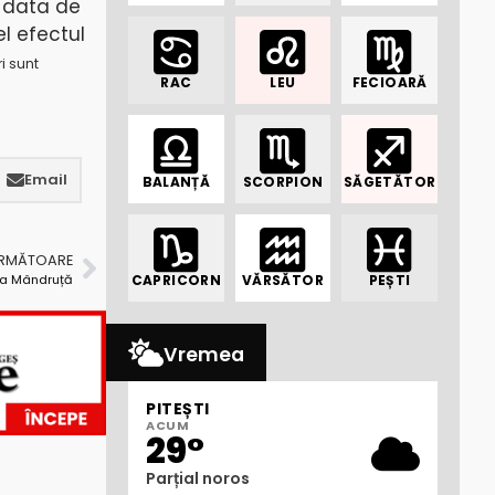
a data de
l efectul
ri sunt
RAC
LEU
FECIOARĂ
Email
BALANȚĂ
SCORPION
SĂGETĂTOR
URMĂTOARE
ea Mândruță
CAPRICORN
VĂRSĂTOR
PEȘTI
Vremea
PITEȘTI
ACUM
29°
Parțial noros