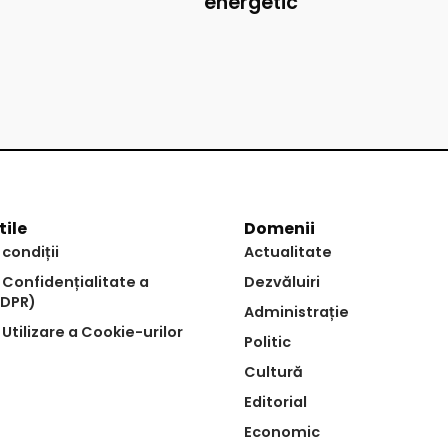
energetic
tile
Domenii
 condiții
Actualitate
e Confidențialitate a
Dezvăluiri
GDPR)
Administrație
 Utilizare a Cookie-urilor
Politic
Cultură
Editorial
Economic