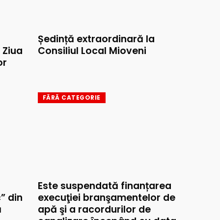
Ședință extraordinară la
e Ziua
Consiliul Local Mioveni
or
FĂRĂ CATEGORIE
Este suspendată finanțarea
” din
execuţiei branşamentelor de
ă
apă şi a racordurilor de