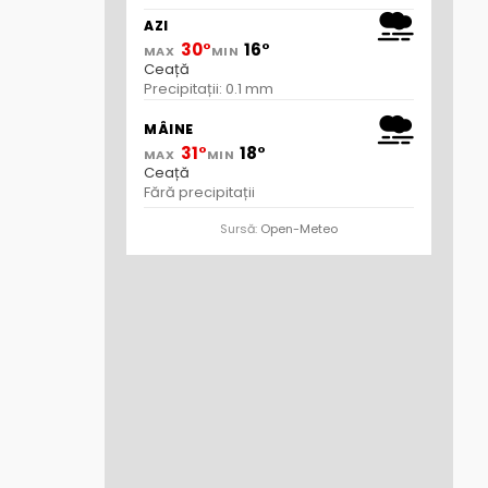
AZI
30°
16°
MAX
MIN
Ceață
Precipitații: 0.1 mm
MÂINE
31°
18°
MAX
MIN
Ceață
Fără precipitații
Sursă:
Open-Meteo