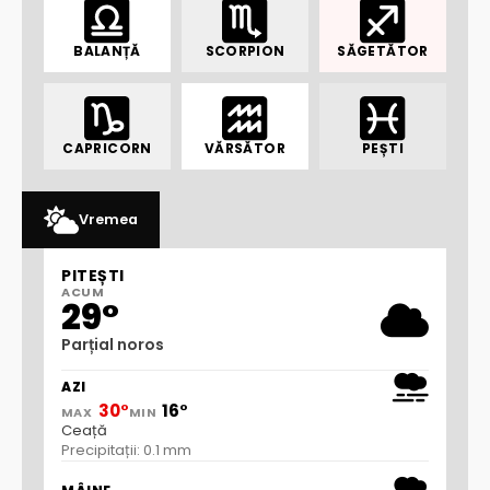
BALANȚĂ
SCORPION
SĂGETĂTOR
CAPRICORN
VĂRSĂTOR
PEȘTI
Vremea
PITEȘTI
ACUM
29°
Parțial noros
AZI
30°
16°
MAX
MIN
Ceață
Precipitații: 0.1 mm