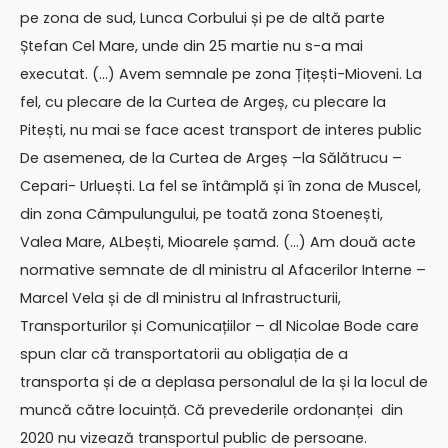
pe zona de sud, Lunca Corbului și pe de altă parte
Ștefan Cel Mare, unde din 25 martie nu s-a mai
executat. (…) Avem semnale pe zona Țițești-Mioveni. La
fel, cu plecare de la Curtea de Argeș, cu plecare la
Pitești, nu mai se face acest transport de interes public
De asemenea, de la Curtea de Argeș –la Sălătrucu –
Cepari- Urluești. La fel se întâmplă și în zona de Muscel,
din zona Câmpulungului, pe toată zona Stoenești,
Valea Mare, ALbești, Mioarele șamd. (…) Am două acte
normative semnate de dl ministru al Afacerilor Interne –
Marcel Vela și de dl ministru al Infrastructurii,
Transporturilor și Comunicațiilor – dl Nicolae Bode care
spun clar că transportatorii au obligația de a
transporta și de a deplasa personalul de la și la locul de
muncă către locuință. Că prevederile ordonanței din
2020 nu vizează transportul public de persoane.