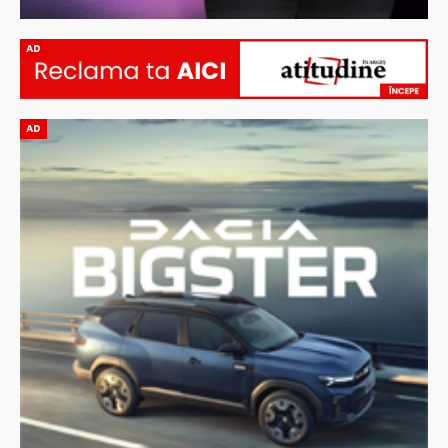
AD
AD