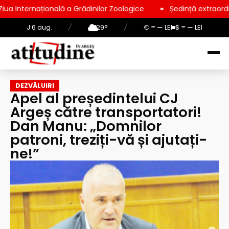
ală a Grădinilor Zoologice
Ședință extraordinară la Consiliul
J 6 aug.
/
29°
/
€ = — LEI
$ = — LEI
DEZVĂLUIRI
Apel al președintelui CJ
Argeș către transportatori!
Dan Manu: „Domnilor
patroni, treziți-vă și ajutați-
ne!”