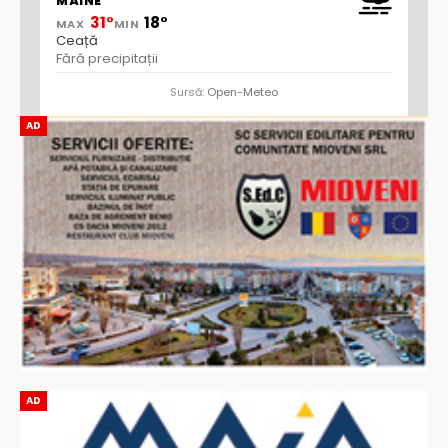
MÂINE
31°
18°
MAX
MIN
Ceață
Fără precipitații
Sursă:
Open-Meteo
AD
AD