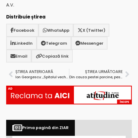
A.V.
Distribuie știrea
Facebook
WhatsApp
X (Twitter)
LinkedIn
Telegram
Messenger
Email
Copiază link
ȘTIREA ANTERIOARĂ
ȘTIREA URMĂTOARE
Ion Georgescu: „Spitalul vechi este pregătit pentru primirea pacienților, decât că nu există echipă medicală”
Din cauza pestei porcine, peste 100.000 de porci au fost omorâți la cele mai importante ferme din Argeș
AD
Prima pagină din ZIAR