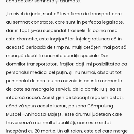
contractelor semnate și asumate.
„La nivel de județ sunt câteva firme de transport care
au semnat contracte, care sunt în perfectă legalitate,
dar în fapt și-au suspendat traseele. În opinia mea
este dramatic, este îngrijorător. Înțeleg rațiunea că în
această perioadă de timp nu mulți cetățeni mai pot să
meargă decât în anumite condiții speciale. Dar
domnilor transportatori, fraților, dați-mi posibilitatea ca
personalul medical cel puțin, și nu numai, absolut tot
personalul de care eu am nevoie în aceste momente
delicate să meargă la serviciu de la domiciliu și să se
întoarcă acasă. Acest gen de blocaj îl regăsim astăzi,
când vă spun aceste lucruri, pe zona Câmpulung
Muscel –Aninoasa-Băjești, este drumul județean care
traversează mai multe localități, care este sistat
începând cu 20 martie. Un alt raion, este cel care merge