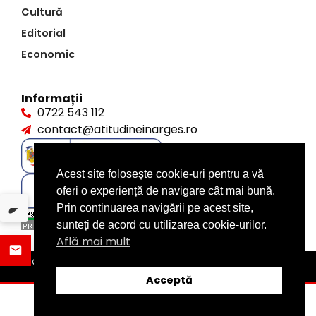
Cultură
Editorial
Economic
Informații
0722 543 112
contact@atitudineinarges.ro
Acest site folosește cookie-uri pentru a vă
oferi o experiență de navigare cât mai bună.
Prin continuarea navigării pe acest site,
sunteți de acord cu utilizarea cookie-urilor.
Află mai mult
©2026 Atitudine în Argeș. Toate drepturile rezervate
design by
XITE.ro
Acceptă
ȘTIRI
DISTRIBUIE
CATEGORII