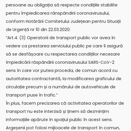
persoane au obligația să respecte condițiile stabilite
pentru împiedicarea rânspândirii coronavirusului,
conform Hotărârii Comitetului Județean pentru Situații
de Urgență nr 10 din 22.03.2020:
“Art.4. (3) Operatorii de transport public vor avea în
vedere ca prestarea serviciului public pe care îl asigură
să se desfășoare cu respectarea condițiilor necesare
împiedicării răspândirii coronavirusului SARS-CoV-2
sens în care vor putea proceda, de comun acord cu
autoritatea contractantă, la modificarea graficului de
circulație precum și a numărului de autovehicule de
transport puse în trafic.”
În plus, facem precizarea că activitatea operatorilor de
transport nu este interzisă și ținem să dezmințim
informațiile apărute în spațiul public în acest sens.
Argeșenii pot folosi mijloacele de transport în comun,