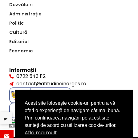
Dezvăluiri
Administrație
Politic
Cultură
Editorial
Economic
Informații
0722 543 112
contact@atitudineinarges.ro
Acest site folosește cookie-uri pentru a vă
oferi o experiență de navigare cât mai bună.
Prin continuarea navigării pe acest site,
sunteți de acord cu utilizarea cookie-urilor.
Află mai mult