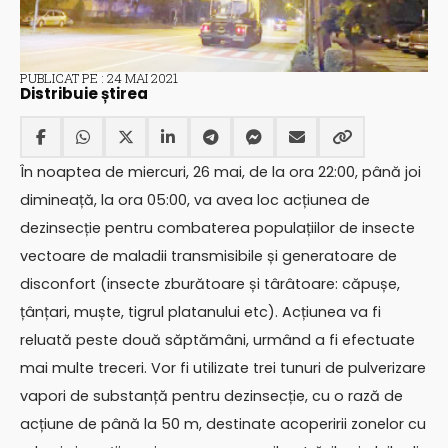
PUBLICAT PE : 24 MAI 2021
Distribuie știrea
În noaptea de miercuri, 26 mai, de la ora 22:00, până joi
dimineață, la ora 05:00, va avea loc acțiunea de
dezinsecție pentru combaterea populațiilor de insecte
vectoare de maladii transmisibile și generatoare de
disconfort (insecte zburătoare și târâtoare: căpușe,
țânțari, muște, tigrul platanului etc). Acțiunea va fi
reluată peste două săptămâni, urmând a fi efectuate
mai multe treceri. Vor fi utilizate trei tunuri de pulverizare
vapori de substanță pentru dezinsecție, cu o rază de
acțiune de până la 50 m, destinate acoperirii zonelor cu