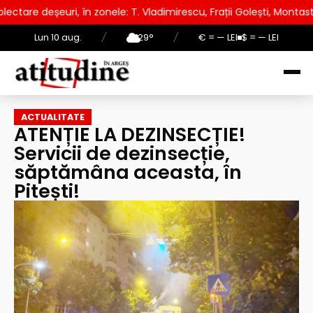
nele: T. Vladimirescu, Frații Golești, Montastar, Prundu
AU
Lun 10 aug.
/
29°
/
€ = — LEI
$ = — LEI
ACTUALITATE
ATENȚIE LA DEZINSECȚIE!
Servicii de dezinsecție,
săptămâna aceasta, în
Pitești!