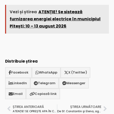
Vezi și știrea
ATENȚIE! Se sistează
furnizarea energiei electrice în municipiul
Pitești: 10 – 13 august 2026
Distribuie știrea
Facebook
WhatsApp
X (Twitter)
LinkedIn
Telegram
Messenger
Email
Copiază link
ȘTIREA ANTERIOARĂ
ȘTIREA URMĂTOARE
ATENȚIE! SE OPREȘTE APA ÎN COLIBAȘI!
De Sf. Constantin şi Elena, agitaţia de la CJ s-a mutat la IML