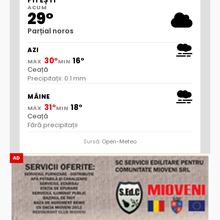
ACUM
29°
Parțial noros
AZI
30°
16°
MAX
MIN
Ceață
Precipitații: 0.1 mm
MÂINE
31°
18°
MAX
MIN
Ceață
Fără precipitații
Sursă:
Open-Meteo
AD