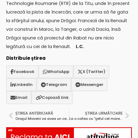
Technologie Roumanie (RTR) de la Titu, unde în prezent
lucrează la pista de încercări, care ar urma să fie gata
la sfârşitul anului, spune Drăgoi. Francezii de la Renault
vor construi în Maroc, la Tanger, o uzină Dacia, însă
Drăgoi spune că proiectul din Rabat nu are nicio
legătură cu cei de la Renault.
L.C.
Distribuie știrea
Facebook
WhatsApp
X (Twitter)
LinkedIn
Telegram
Messenger
Email
Copiază link
ȘTIREA ANTERIOARĂ
ȘTIREA URMĂTOARE
Oraşul Mioveni va avea un centru de formare profesională
La o cafea cu “şeful cel mare” de la Finanţe, Dorin Falcă
AD