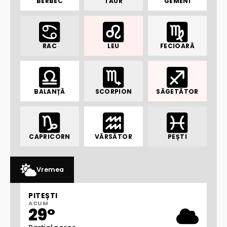
BERBEC
TAUR
GEMENI
RAC
LEU
FECIOARĂ
BALANȚĂ
SCORPION
SĂGETĂTOR
CAPRICORN
VĂRSĂTOR
PEȘTI
Vremea
PITEȘTI
ACUM
29°