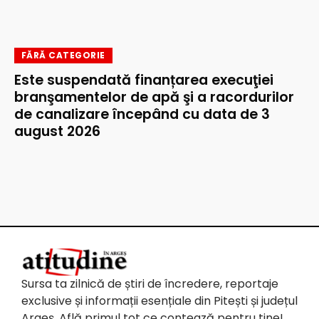
FĂRĂ CATEGORIE
Este suspendată finanțarea execuţiei
branşamentelor de apă şi a racordurilor
de canalizare începând cu data de 3
august 2026
Sursa ta zilnică de știri de încredere, reportaje
exclusive și informații esențiale din Pitești și județul
Argeș. Află primul tot ce contează pentru tine!