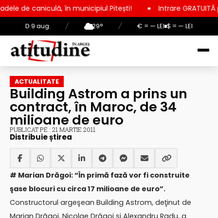
ă, în municipiul Pitești!
Intrare GRATUITĂ pentru copii, elev
D 9 aug.
/
29°
/
€ = — LEI
$ = — LEI
ACTUALITATE
Building Astrom a prins un
contract, în Maroc, de 34
milioane de euro
PUBLICAT PE : 21 MARTIE 2011
Distribuie știrea
# Marian Drăgoi: “În primă fază vor fi construite
şase blocuri cu circa 17 milioane de euro”.
Constructorul argeşean Building Astrom, deţinut de
Marian Drăgoi, Nicolae Drăgoi şi Alexandru Radu, a