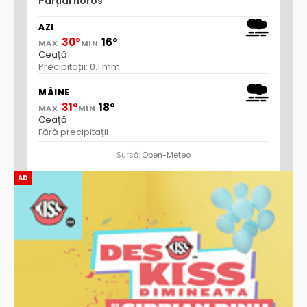
Parțial noros
AZI
30°
16°
MAX
MIN
Ceață
Precipitații: 0.1 mm
MÂINE
31°
18°
MAX
MIN
Ceață
Fără precipitații
Sursă:
Open-Meteo
AD