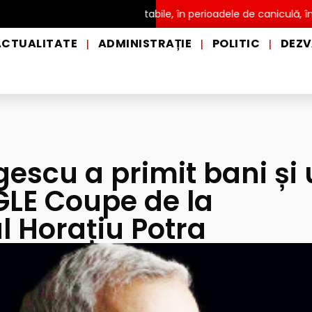
distribuire a apei potabile, în perioadele de caniculă, în municipiu
ACTUALITATE
ADMINISTRAȚIE
POLITIC
DEZV
|
|
|
gescu a primit bani și
LE Coupe de la
 Horațiu Potra