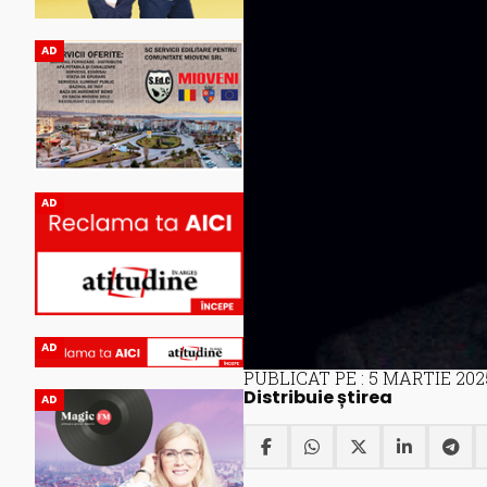
AD
AD
AD
PUBLICAT PE : 5 MARTIE 202
Distribuie știrea
AD