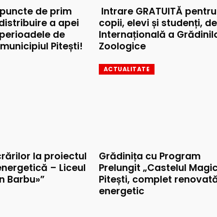
 puncte de prim
Intrare GRATUITĂ pentru
 distribuire a apei
copii, elevi și studenți, d
 perioadele de
Internațională a Grădinil
municipiul Pitești!
Zoologice
ACTUALITATE
rărilor la proiectul
Grădinița cu Program
nergetică – Liceul
Prelungit „Castelul Magic
on Barbu»”
Pitești, complet renovat
energetic