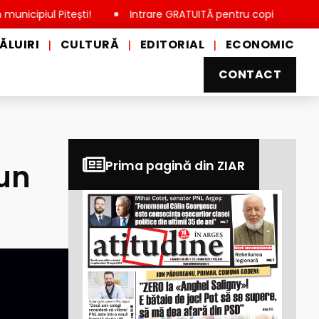
l Pitești!
Intrare GRATUITĂ pentru copii, elevi și studenți, 
ĂLUIRI
CULTURĂ
EDITORIAL
ECONOMIC
|
|
|
CONTACT
 un
Prima pagină din ZIAR