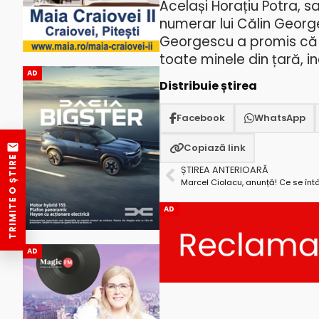
Același Horațiu Potra, s
numerar lui Călin Georges
Georgescu a promis că 
toate minele din țară, in
AD
Distribuie știrea
Facebook
WhatsApp
Copiază link
TRIMITE O ȘTIRE
ȘTIREA ANTERIOARĂ
Marcel Ciolacu, anunță! Ce se înt
AD
AD