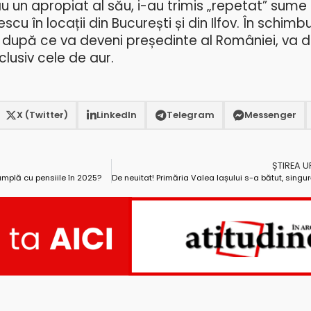
au un apropiat al său, i-au trimis „repetat” sume
cu în locații din București și din Ilfov. În schimbu
după ce va deveni președinte al României, va 
clusiv cele de aur.
X (Twitter)
LinkedIn
Telegram
Messenger
ȘTIREA 
âmplă cu pensiile în 2025?