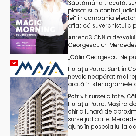
Săptămâna trecută, suve
plasat sub control judic
lei” în campania electora
aflat că suveranistul a 
Antena3 CNN a dezvăluit 
Georgescu un Mercedes 
„Călin Georgescu: Ne 
AD
Horațiu Potra: Sunt în C
nevoie neapărat mai rep
arată în stenogramele 
Potrivit sursei citate, 
Horațiu Potra. Mașina de 
chiria lunară de aproxim
surse judiciare. Mercede
ajuns în posesia lui la d