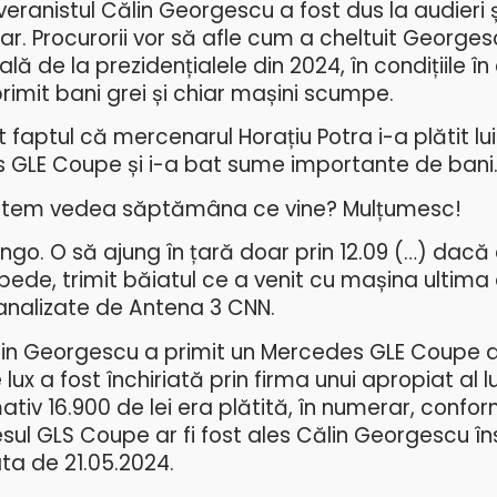
ranistul Călin Georgescu a fost dus la audieri ș
iar. Procurorii vor să afle cum a cheltuit George
lă de la prezidențialele din 2024, în condițiile î
primit bani grei și chiar mașini scumpe.
faptul că mercenarul Horațiu Potra i-a plătit lui
GLE Coupe și i-a bat sume importante de bani
putem vedea săptămâna ce vine? Mulțumesc!
ongo. O să ajung în țară doar prin 12.09 (…) dacă
ede, trimit băiatul ce a venit cu mașina ultima 
analizate de Antena 3 CNN.
Călin Georgescu a primit un Mercedes GLE Coupe d
lux a fost închiriată prin firma unui apropiat al lu
ativ 16.900 de lei era plătită, în numerar, confo
sul GLS Coupe ar fi fost ales Călin Georgescu îns
ata de 21.05.2024.