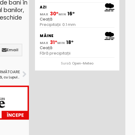
 de bani în
AZI
l banilor,
30°
16°
MAX
MIN
deschide
Ceață
Precipitații: 0.1 mm
MÂINE
31°
18°
MAX
MIN
Ceață
Email
Fără precipitații
Sursă:
Open-Meteo
URMĂTOARE
De neuitat! Primăria Valea Iașului s-a bătut, singură, cu Lupul Singuratic. Și a câștigat!