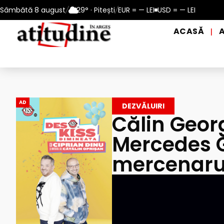
 10 – 13 august 2026
Sâmbătă 8 august
/
29° · Pitești
Reamintire: puncte de prim ajutor și de 
/
EUR = — LEI
USD = — LEI
ACASĂ
|
AD
DEZVĂLUIRI
Călin Geor
Mercedes G
mercenarul