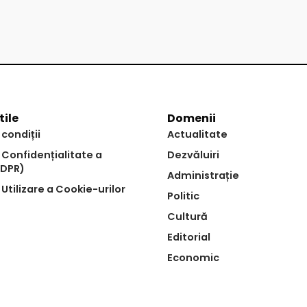
tile
Domenii
 condiții
Actualitate
e Confidențialitate a
Dezvăluiri
GDPR)
Administrație
 Utilizare a Cookie-urilor
Politic
Cultură
Editorial
Economic