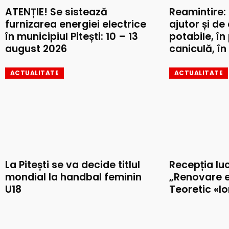
ATENȚIE! Se sistează
Reamintire:
furnizarea energiei electrice
ajutor și de
în municipiul Pitești: 10 – 13
potabile, în
august 2026
caniculă, în 
ACTUALITATE
ACTUALITATE
La Pitești se va decide titlul
Recepția luc
mondial la handbal feminin
„Renovare e
U18
Teoretic «I