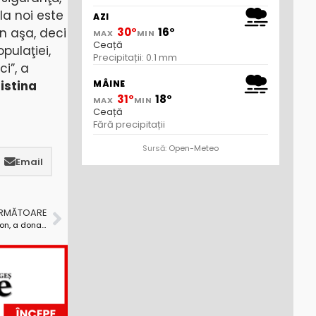
la noi este
AZI
n aşa, deci
30°
16°
MAX
MIN
Ceață
pulaţiei,
Precipitații: 0.1 mm
ci”, a
MÂINE
istina
31°
18°
MAX
MIN
Ceață
Fără precipitații
Sursă:
Open-Meteo
Email
URMĂTOARE
Patronul unei firme de exploatare, Eurocom Expansion, a donat lemne de foc pentru zeci de familii nevoiașe din Băiculești