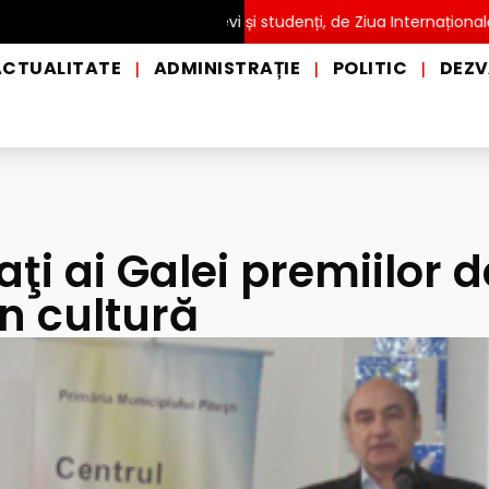
Ă pentru copii, elevi și studenți, de Ziua Internațională a Grădini
ACTUALITATE
ADMINISTRAȚIE
POLITIC
DEZV
|
|
|
aţi ai Galei premiilor d
n cultură