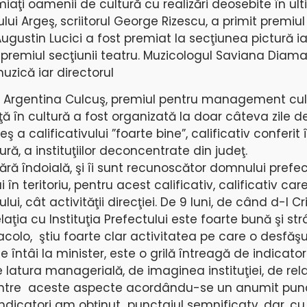
iaţi oamenii de cultură cu realizări deosebite în ult
ului Argeş, scriitorul George Rizescu, a primit premiu
c Augustin Lucici a fost premiat la secţiunea pictură ia
t premiul secţiunii teatru. Muzicologul Saviana Diam
muzică iar directorul
i, Argentina Culcuş, premiul pentru management cult
ă în cultură a fost organizată la doar câteva zile de
 a calificativului ”foarte bine”, calificativ conferit
ură, a instituţiilor deconcentrate din judeţ.
fără îndoială, şi îi sunt recunoscător domnului prefec
în teritoriu, pentru acest calificativ, calificativ ca
ului, cât activităţii direcţiei. De 9 luni, de când d-l Cr
laţia cu Instituţia Prefectului este foarte bună şi str
 acolo, ştiu foarte clar activitatea pe care o desfăş
 întâi la minister, este o grilă întreagă de indicatori
de latura managerială, de imaginea instituţiei, de rel
 dintre aceste aspecte acordându-se un anumit punc
 indicatori am obţinut punctajul semnificatv, dar, cu