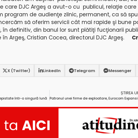
pe care DJC Argeş a avut-o cu publicul, relaţie care 
m program de audienţe zilnic, permanent, ca să spu
ncercăm să oferim servicii cât mai rapide şi bune po
în definitiv, din banul lor sunt plătiţi fucţionarii publi
e în Argeş, Cristian Cocea, directorul DJC Argeş.
Cr
X (Twitter)
LinkedIn
Telegram
Messenger
ȘTIREA 
pistate într-o singură lună