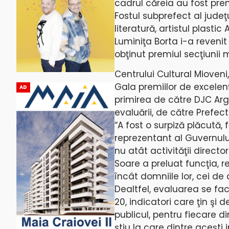
cadrul căreia au fost prem
Fostul subprefect al judeţ
literatură, artistul plasti
Luminiţa Borta i-a reveni
obţinut premiul secţiunii 
Centrului Cultural Mioven
Gala premiilor de excelenţ
AD
primirea de către DJC Argeş
evaluării, de către Prefect
“A fost o surpiză plăcută, 
reprezentant al Guvernului 
nu atât activităţii director
Soare a preluat funcţia, re
încât domniile lor, cei de
Dealtfel, evaluarea se face
20, indicatori care ţin şi 
publicul, pentru fiecare
ştiu la care dintre aceşti