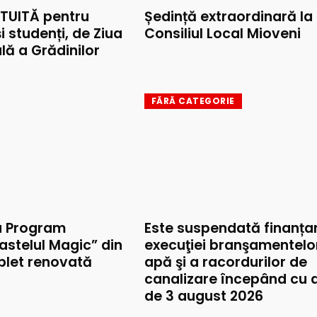
TUITĂ pentru
Ședință extraordinară la
și studenți, de Ziua
Consiliul Local Mioveni
lă a Grădinilor
FĂRĂ CATEGORIE
u Program
Este suspendată finanța
astelul Magic” din
execuţiei branşamentelo
mplet renovată
apă şi a racordurilor de
canalizare începând cu 
de 3 august 2026