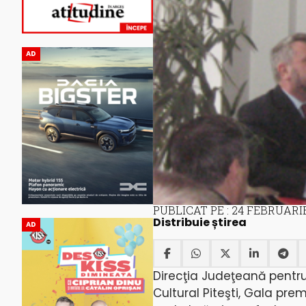
AD
PUBLICAT PE : 24 FEBRUARIE
Distribuie știrea
AD
Direcţia Judeţeană pentru 
Cultural Piteşti, Gala prem