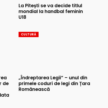
La Pitești se va decide titlul
mondial la handbal feminin
U18
CULTURĂ
rea
„Îndreptarea Legii“ – unul din
r de
primele coduri de legi din Țara
Românească
data