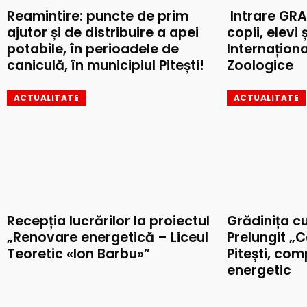
Reamintire: puncte de prim
Intrare GRA
ajutor și de distribuire a apei
copii, elevi 
potabile, în perioadele de
Internaționa
caniculă, în municipiul Pitești!
Zoologice
ACTUALITATE
ACTUALITATE
Recepția lucrărilor la proiectul
Grădinița c
„Renovare energetică – Liceul
Prelungit „C
Teoretic «Ion Barbu»”
Pitești, co
energetic