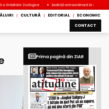
lor Zoologice
Ședință extraordinară la Consiliul Local Miove
ĂLUIRI
CULTURĂ
EDITORIAL
ECONOMIC
|
|
|
CONTACT
e
Prima pagină din ZIAR