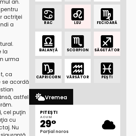
imul an.
l pentru
r actriţei
RAC
LEU
FECIOARĂ
andi a
ural.
BALANȚĂ
SCORPION
SĂGETĂTOR
 la
 în urma
t, ca
CAPRICORN
VĂRSĂTOR
PEȘTI
re se acordă
istian
ânsă, astfel
Vremea
urăm.
, cel puţin
PITEȘTI
ACUM
aţia cu
29°
taj. Nu
Parțial noros
 siguranţă,