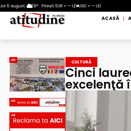
erioadele de caniculă, în municipiul Pitești!
Joi 6 august
/
29° · Pitești
/
EUR = — LEI
USD = — LEI
Intrare GRATUIT
ACASĂ
|
AD
CULTURĂ
Cinci laure
excelenţă î
AD
AD