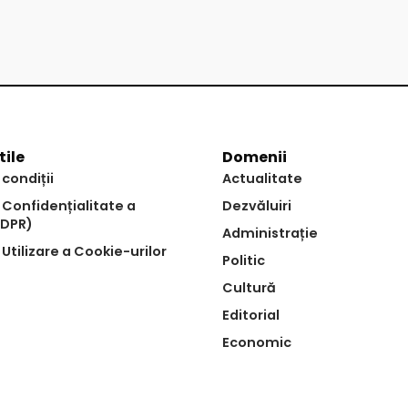
tile
Domenii
 condiții
Actualitate
e Confidențialitate a
Dezvăluiri
GDPR)
Administrație
 Utilizare a Cookie-urilor
Politic
Cultură
Editorial
Economic