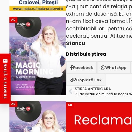
s-a ţinut cont de relaţia 
extrem de deschisă, Eu a
AD
n-am fixat ceva formal. Î
contribuabililor, pentru că, 
declarat, pentru Atitudin
Stancu
Distribuie știrea
TRIMITE O ȘTIRE
Facebook
WhatsApp
Copiază link
ȘTIREA ANTERIOARĂ
73 de cazuri de muncă la negru de
AD
AD