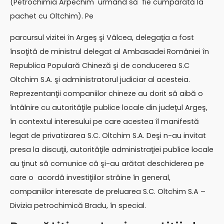
(Petrochimia Arpechim urmând să fie cumpărată la
pachet cu Oltchim). Pe
parcursul vizitei în Argeş şi Vâlcea, delegaţia a fost
însoţită de ministrul delegat al Ambasadei României în
Republica Populară Chineză şi de conducerea S.C
Oltchim S.A. şi administratorul judiciar al acesteia.
Reprezentanţii companiilor chineze au dorit să aibă o
întâlnire cu autorităţile publice locale din judeţul Argeş,
în contextul interesului pe care acestea îl manifestă
legat de privatizarea S.C. Oltchim S.A. Deşi n-au invitat
presa la discuţii, autorităţile administraţiei publice locale
au ţinut să comunice că şi-au arătat deschiderea pe
care o acordă investiţiilor străine în general,
companiilor interesate de preluarea S.C. Oltchim S.A –
Divizia petrochimică Bradu, în special.