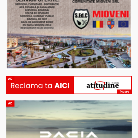
AD
AD