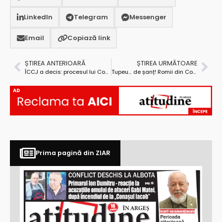
LinkedIn
Telegram
Messenger
Email
Copiază link
ȘTIREA ANTERIOARĂ
ȘTIREA URMĂTOARE
ÎCCJ a decis: procesul lui Constantin Nicolescu se va rejudeca!
Tupeu… de șanț! Romii din Costești au încercat să bage în insolvență 10 primării!
AD
Prima pagină din ZIAR