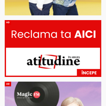
AD
AD