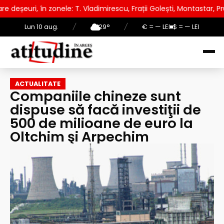
Vladimirescu, Frații Golești, Montastar, Prundu
AUR lansea
Lun 10 aug.
/
29°
/
€ = — LEI
$ = — LEI
ACTUALITATE
Companiile chineze sunt
dispuse să facă investiţii de
500 de milioane de euro la
Oltchim şi Arpechim