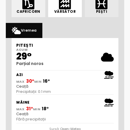
CAPRICORN
VĂRSĂTOR
PEȘTI
Vremea
PITEȘTI
ACUM
29°
Parțial noros
AZI
30°
16°
MAX
MIN
Ceață
Precipitații: 0.1 mm
MÂINE
31°
18°
MAX
MIN
Ceață
Fără precipitații
Sursă:
Open-Meteo