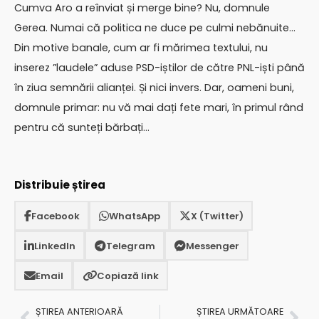
Cumva Aro a reînviat și merge bine? Nu, domnule
Gerea. Numai că politica ne duce pe culmi nebănuite…
Din motive banale, cum ar fi mărimea textului, nu
inserez ”laudele” aduse PSD-iștilor de către PNL-iști până
în ziua semnării alianței. Și nici invers. Dar, oameni buni,
domnule primar: nu vă mai dați fete mari, în primul rând
pentru că sunteți bărbați…
Distribuie știrea
Facebook
WhatsApp
X (Twitter)
LinkedIn
Telegram
Messenger
Email
Copiază link
ȘTIREA ANTERIOARĂ
ȘTIREA URMĂTOARE