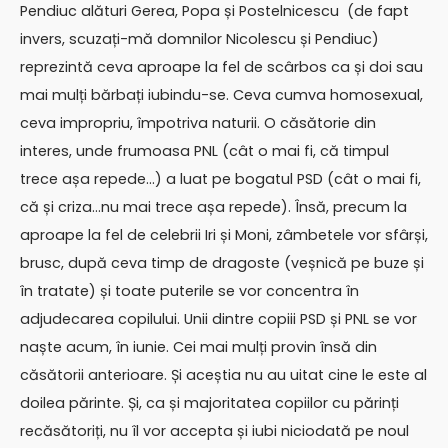
Pendiuc alături Gerea, Popa și Postelnicescu (de fapt
invers, scuzați-mă domnilor Nicolescu și Pendiuc)
reprezintă ceva aproape la fel de scârbos ca și doi sau
mai mulți bărbați iubindu-se. Ceva cumva homosexual,
ceva impropriu, împotriva naturii. O căsătorie din
interes, unde frumoasa PNL (cât o mai fi, că timpul
trece așa repede…) a luat pe bogatul PSD (cât o mai fi,
că și criza…nu mai trece așa repede). Însă, precum la
aproape la fel de celebrii Iri și Moni, zâmbetele vor sfârși,
brusc, după ceva timp de dragoste (veșnică pe buze și
în tratate) și toate puterile se vor concentra în
adjudecarea copilului. Unii dintre copiii PSD și PNL se vor
naște acum, în iunie. Cei mai mulți provin însă din
căsătorii anterioare. Și aceștia nu au uitat cine le este al
doilea părinte. Și, ca și majoritatea copiilor cu părinți
recăsătoriți, nu îl vor accepta și iubi niciodată pe noul