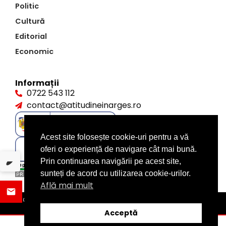
Politic
Cultură
Editorial
Economic
Informații
0722 543 112
contact@atitudineinarges.ro
Acest site folosește cookie-uri pentru a vă
oferi o experiență de navigare cât mai bună.
Prin continuarea navigării pe acest site,
sunteți de acord cu utilizarea cookie-urilor.
Află mai mult
©2026 Atitudine în Argeș. Toate drepturile rezervate
design by
XITE.ro
Acceptă