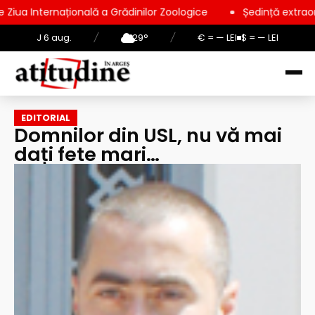
onală a Grădinilor Zoologice
Ședință extraordinară la Consil
J 6 aug.
/
29°
/
€ = — LEI
$ = — LEI
EDITORIAL
Domnilor din USL, nu vă mai
dați fete mari…