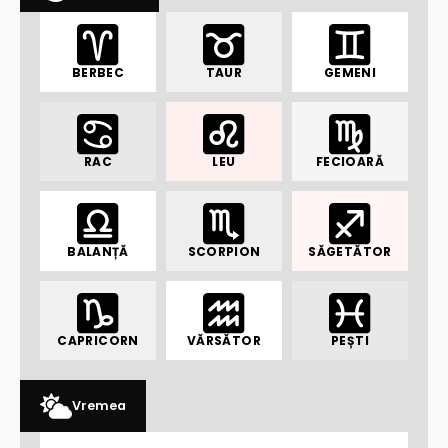
BERBEC
TAUR
GEMENI
RAC
LEU
FECIOARĂ
BALANȚĂ
SCORPION
SĂGETĂTOR
CAPRICORN
VĂRSĂTOR
PEȘTI
Vremea