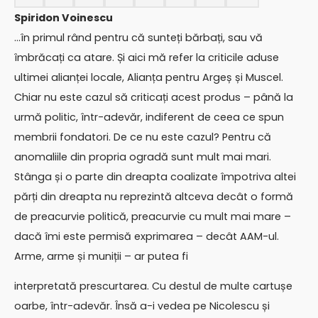
Spiridon Voinescu
…în primul rând pentru că sunteți bărbați, sau vă
îmbrăcați ca atare. Și aici mă refer la criticile aduse
ultimei alianței locale, Alianța pentru Argeș și Muscel.
Chiar nu este cazul să criticați acest produs – până la
urmă politic, într-adevăr, indiferent de ceea ce spun
membrii fondatori. De ce nu este cazul? Pentru că
anomaliile din propria ogradă sunt mult mai mari.
Stânga și o parte din dreapta coalizate împotriva altei
părți din dreapta nu reprezintă altceva decât o formă
de preacurvie politică, preacurvie cu mult mai mare –
dacă îmi este permisă exprimarea – decât AAM-ul.
Arme, arme și muniții – ar putea fi
interpretată prescurtarea. Cu destul de multe cartușe
oarbe, într-adevăr. Însă a-i vedea pe Nicolescu și