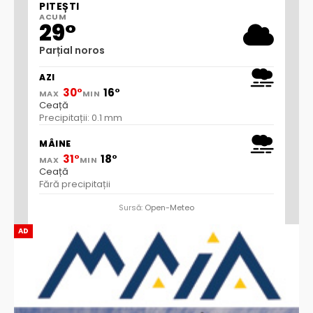
PITEȘTI
ACUM
29°
Parțial noros
AZI
30°
16°
MAX
MIN
Ceață
Precipitații: 0.1 mm
MÂINE
31°
18°
MAX
MIN
Ceață
Fără precipitații
Sursă:
Open-Meteo
AD