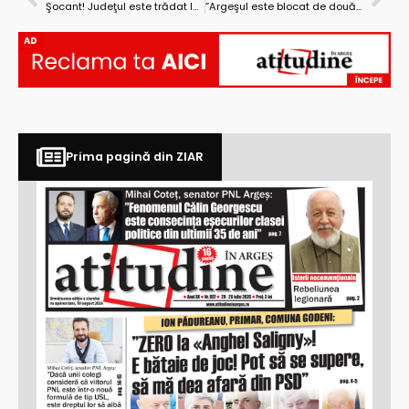
Şocant! Judeţul este trădat la nivel înalt din interese obscure!
”Argeşul este blocat de douăzeci de ani cu o administraţie învechită, îmbătrânită”
AD
Prima pagină din ZIAR