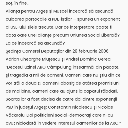
soț. În fine…
Alianța pentru Argeș și Muscel încearcă să ascundă
culoarea portocalie a PDL-iștilor – spunea un exponent
al USL-ului zilele trecute. Dar ce interpretare poate fi
dată oare unei alianțe precum Uniunea Social Liberală?
Ea ce încearcă să ascundă?
Şedinţa Camerei Deputaţilor din 28 februarie 2006.
Adrian Gheorghe Miuţescu şi Andrei Dominic Gerea:
”Decesul uzinei ARO Câmpulung înseamnă, din păcate,
şi tragedia a mii de oameni. Oameni care nu ştiu din ce
vor trăi a doua zi, oamenii obosiţi de atâtea promisiuni
de mai bine, oameni care au ajuns la capătul răbdării.
Soarta lor a fost decisă de către doi dintre exponenţii
PSD în judeţul Argeş: Constantin Nicolescu şi Nicolae
Văcăroiu. Doi politicieni social-democraţi care n-au
avut niciodată în vedere interesul oamenilor de la ARO.”