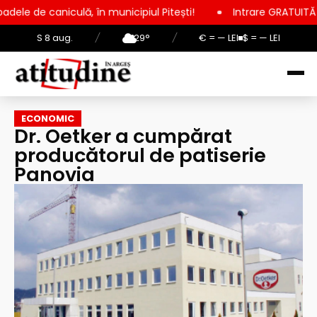
culă, în municipiul Pitești!
Intrare GRATUITĂ pentru copii, e
S 8 aug.
/
29°
/
€ = — LEI
$ = — LEI
ECONOMIC
Dr. Oetker a cumpărat
producătorul de patiserie
Panovia