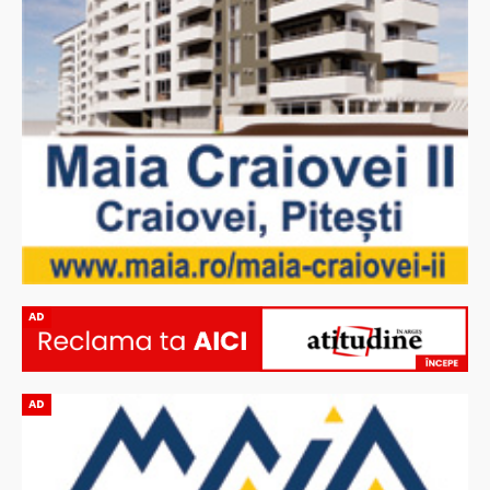
AD
AD