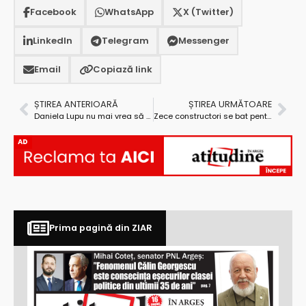
Facebook
WhatsApp
X (Twitter)
LinkedIn
Telegram
Messenger
Email
Copiază link
ȘTIREA ANTERIOARĂ
ȘTIREA URMĂTOARE
Daniela Lupu nu mai vrea să continue în fruntea DNA Pitești
Zece constructori se bat pentru secțiunea 4 a Autostrăzii Sibiu-Pitești
AD
Prima pagină din ZIAR