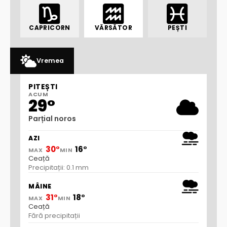
CAPRICORN
VĂRSĂTOR
PEȘTI
Vremea
PITEȘTI
ACUM
29°
Parțial noros
AZI
30°
16°
MAX
MIN
Ceață
Precipitații: 0.1 mm
MÂINE
31°
18°
MAX
MIN
Ceață
Fără precipitații