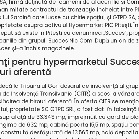
C SA, firmă deţinută de oamenii de afaceri Ilie şi Corn
animitate contractul de tranzacţie încheiat între P
lui Sarcină care luase cu chirie spaţiul, şi GTPD SA, 
oprietate asupra activului Hypermarket PIC Piteşti. În
put să existe în Piteşti cu denumirea „Succes”, pro
aniile din grupul Succes Nic Com. După un an de zi
ces şi-a închis magazinele.
nţi pentru hypermarketul Succes
uri aferentă
udecă la Tribunalul Gorj dosarul de insolvenţă al gru
de Insolvenţă Transilvania (CITR) a scos la vânzar
lădirea de birouri aferentă. În oferta CITR se menţi
l, proprietate SC GTPD SRL, a fost dat în folosinţă 
 suprafaţă de 33.343 mp, împrejmuit cu gard de pla
lungime de 632 mp, cabină poartă 15,5 mp, spaţiu co
construită desfăşurată de 13.565 mp, hală depozita