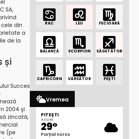
el
IC SA,
privind
RAC
LEU
FECIOARĂ
 cele din
prietate a
le de la
BALANȚĂ
SCORPION
SĂGETĂTOR
 și
CAPRICORN
VĂRSĂTOR
PEȘTI
pului Succes
e
Vremea
onează
în 2004 şi
PITEȘTI
să zincată,
ACUM
29°
mercial
re (pe
Parțial noros