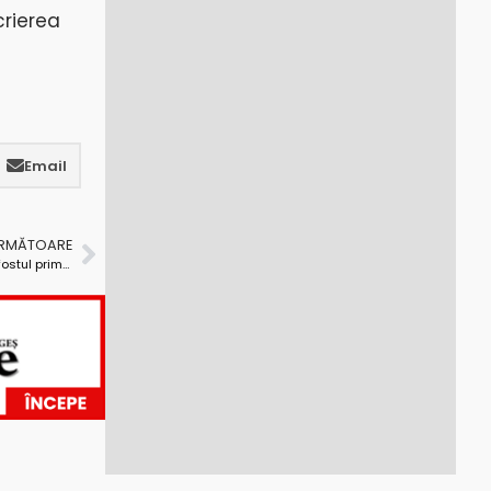
crierea
Email
URMĂTOARE
Primăria Albeștii de Muscel l-a dat în judecată pe fostul primar, Ion Năftănăilă