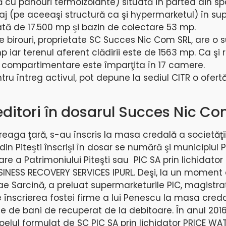
 cu panouri termoizolante) situată în partea din spa
j (pe aceeaşi structură ca şi hypermarketul) în su
tă de 17.500 mp şi bazin de colectare 53 mp.
e birouri, proprietate SC Succes Nic Com SRL, are o 
p iar terenul aferent clădirii este de 1563 mp. Ca şi
şi compartimentare este împarţita în 17 camere.
ru întreg activul, pot depune la sediul CITR o ofert
editori în dosarul Succes Nic C
treaga ţară, s-au înscris la masa credală a societăţ
din Piteşti înscrişi în dosar se numără şi municipiul Pi
are a Patrimoniului Piteşti sau PIC SA prin lichidator
ESS RECOVERY SERVICES IPURL. Deşi, la un moment 
e Sarcină, a preluat supermarketurile PIC, magistraţ
 înscrierea fostei firme a lui Penescu la masa creda
 de bani de recuperat de la debitoare. În anul 2016
apelul formulat de SC PIC SA prin lichidator PRICE W