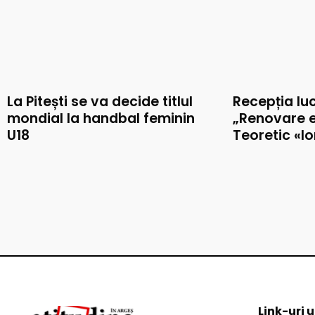
La Pitești se va decide titlul
Recepția luc
mondial la handbal feminin
„Renovare e
U18
Teoretic «I
Link-uri u