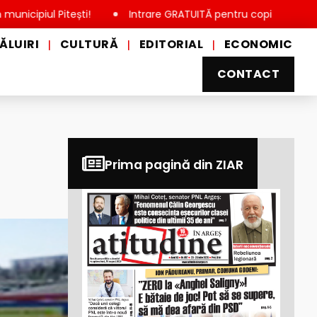
 Pitești!
Intrare GRATUITĂ pentru copii, elevi și studenți, 
ĂLUIRI
CULTURĂ
EDITORIAL
ECONOMIC
|
|
|
CONTACT
Prima pagină din ZIAR