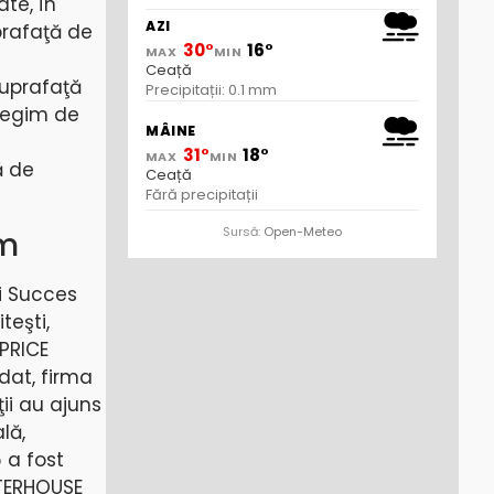
te, în
AZI
prafaţă de
30°
16°
MAX
MIN
Ceață
suprafaţă
Precipitații: 0.1 mm
 regim de
MÂINE
31°
18°
MAX
MIN
ă de
Ceață
Fără precipitații
Sursă:
Open-Meteo
om
ii Succes
teşti,
 PRICE
dat, firma
ii au ajuns
lă,
 a fost
ATERHOUSE