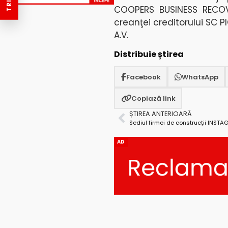
COOPERS BUSINESS RECOVER
creanţei creditorului SC PI
A.V.
Distribuie știrea
Facebook
WhatsApp
Copiază link
ȘTIREA ANTERIOARĂ
AD