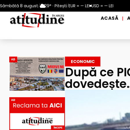
10 – 13 august 2026
Sâmbătă 8 august
/
29° · Pitești
Reamintire: puncte de prim ajutor și de d
/
EUR = — LEI
USD = — LEI
ACASĂ
|
AD
ECONOMIC
După ce PIC
dovedește…
AD