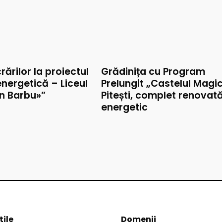
rărilor la proiectul
Grădinița cu Program
nergetică – Liceul
Prelungit „Castelul Magic
on Barbu»”
Pitești, complet renovat
energetic
tile
Domenii