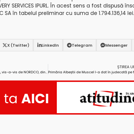
Y SERVICES IPURL. În acest sens a fost dispusă îns
C SA în tabelul preliminar cu suma de 1.794.136,14 lei.
X (Twitter)
LinkedIn
Telegram
Messenger
ȘTIREA 
Sediul firmei de construcții INSTAG, vis-a-vis de NORDCO, din nou, de vânzare