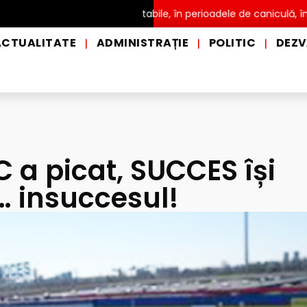
istribuire a apei potabile, în perioadele de caniculă, în municipiul
ACTUALITATE
ADMINISTRAȚIE
POLITIC
DEZV
|
|
|
 a picat, SUCCES își
 insuccesul!