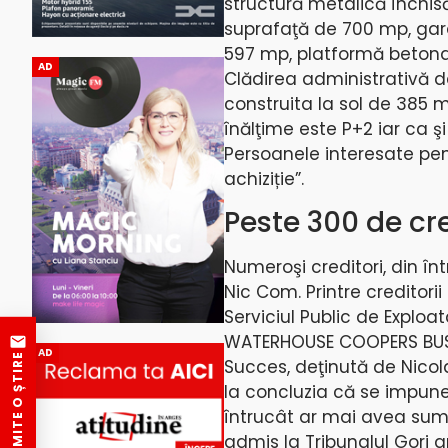
structură metalică închisă
suprafaţă de 700 mp, gara
597 mp, platformă betona
AD
Clădirea administrativă d
construita la sol de 385 m
înălţime este P+2 iar ca 
Persoanele interesate pent
achiziție”.
Peste 300 de cr
Numeroşi creditori, din în
Nic Com. Printre creditorii 
Serviciul Public de Exploat
WATERHOUSE COOPERS BUSIN
AD
TRIMITE O ȘTIRE
Succes, deţinută de Nicola
la concluzia că se impune
întrucât ar mai avea sume
admis la Tribunalul Gorj 