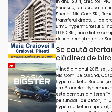
În anul 2014, creditorii PI
Penescu, au aprobat în un
Succes Nic Com SRL, firma 
transferul dreptului de pr
urmă hypermarketul a înce
GTPD SRL, una dintre comp
deschidere şi reţeaua Suc
Se caută oferta
clădirea de biro
AD
Încă din anul 2015, se j
Nic Com. De curând, Casa 
hypermarketul Succes și c
următoarele: „Hypermarketu
este compus din teren în
pe fundaţii de beton, în 
hypermarket în suprafaţă 