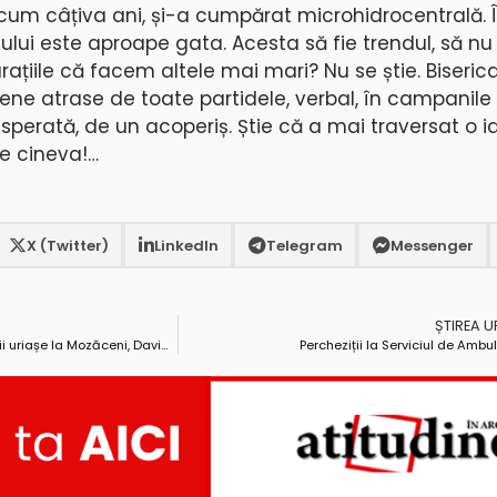
acum câțiva ani, și-a cumpărat microhidrocentrală. Î
lui este aproape gata. Acesta să fie trendul, să nu
țiile că facem altele mai mari? Nu se știe. Biserica
ene atrase de toate partidele, verbal, în campanile 
isperată, de un acoperiș. Știe că a mai traversat o i
e cineva!…
X (Twitter)
LinkedIn
Telegram
Messenger
ȘTIREA 
Raportul Curții de Conturi! Prejudicii uriașe la Mozăceni, Davidești și Suseni
Percheziții la Serviciul de Ambu