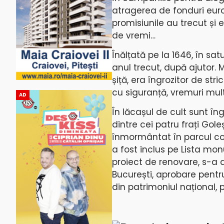
atragerea de fonduri eur
promisiunile au trecut și 
de vremi…
Înălțată pe la 1646, în sat
anul trecut, după ajutor. M
șiță, era îngrozitor de stri
cu siguranță, vremuri mul
AD
În lăcașul de cult sunt îng
dintre cei patru frați Gole
înmormântat în parcul con
a fost inclus pe Lista mon
proiect de renovare, s-a 
București, aprobare pentru
din patrimoniul național, 