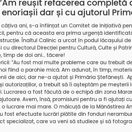
 ”Am reușit refacerea completă 
 enoriașii dar și cu ajutorul Prim
țiva ani, s-a înființat un Comitet de Inițiativă pen
ricii, pentru că aceasta era prima urgență identificat
trucție. Înaltul Calinic a urcat în podul lăcașului de 
 cu directorul Direcției pentru Cultură, Culte și Patr
, timp de doi ani… tăcere!
ericii: ”Au fost mai multe probleme care au trebuit de
, noi fiind o parohie mică. Am adunat, în timp, materi
i de aici, dar ne-a ajutat și Primăria Ștefănești. A
și autorizațiilor, a trebuit să îi așteptăm pe meșterii 
ari. Lucrarea a fost făcută de o echipă din zona Mar
ajutoare. Avem, însă, promisiuni pentru a fi ajutați c
, o lucrare mai mare. O măicuță de la Mănăstirea A
u fost efectuate lucrări plătite din fonduri nerambu
ct specializat, care va veni să studieze și să fotogra