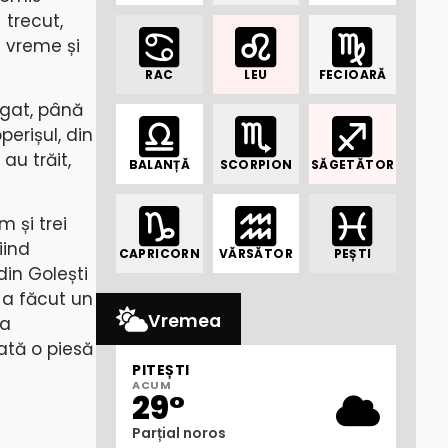
trecut,
e vreme și
RAC
LEU
FECIOARĂ
rigat, până
perișul, din
au trăit,
BALANȚĂ
SCORPION
SĂGETĂTOR
m și trei
iind
CAPRICORN
VĂRSĂTOR
PEȘTI
din Golești
-a făcut un
Vremea
la
vată o piesă
PITEȘTI
ACUM
29°
Parțial noros