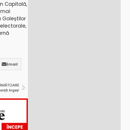
n Capitală,
 mai
 Goleștilor
electorale,
arnă
Email
URMĂTOARE
lanță Argeș!