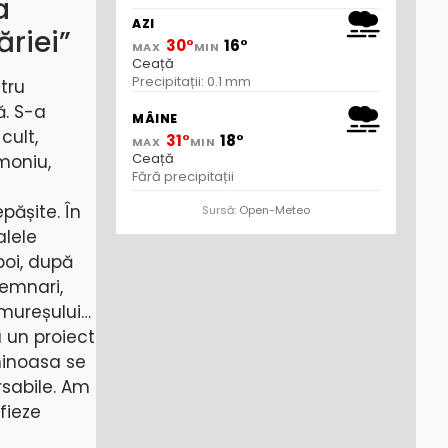
a
AZI
ăriei”
30°
16°
MAX
MIN
Ceață
Precipitații: 0.1 mm
tru
ă. S-a
MÂINE
cult,
31°
18°
MAX
MIN
Ceață
imoniu,
Fără precipitații
pășite. În
Sursă:
Open-Meteo
alele
poi, după
lemnari,
amureșului…
u un proiect
ninoasa se
rsabile. Am
fieze