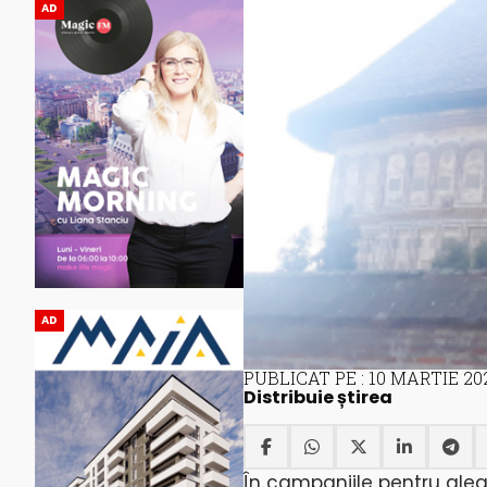
AD
AD
PUBLICAT PE : 10 MARTIE 20
Distribuie știrea
În campaniile pentru aleg