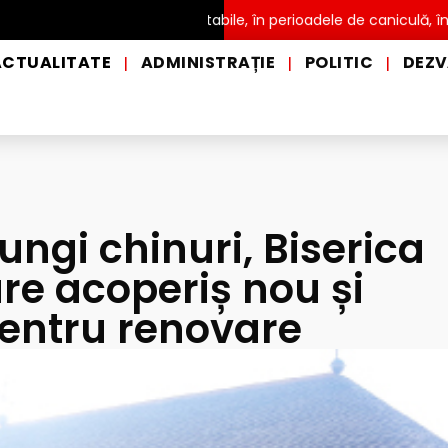
tribuire a apei potabile, în perioadele de caniculă, în municipiul 
ACTUALITATE
ADMINISTRAȚIE
POLITIC
DEZV
|
|
|
ngi chinuri, Biserica
are acoperiș nou și
entru renovare