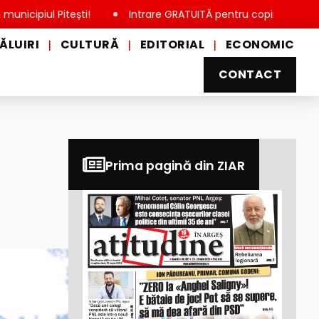
Pitești!
Intrare GRATUITĂ pentru copii, elevi și studenți, de
ĂLUIRI
CULTURĂ
EDITORIAL
ECONOMIC
|
|
|
CONTACT
Prima pagină din ZIAR