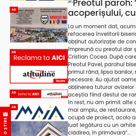
Preotul paroh:
acoperișului, cu
AD
La un moment dat, acum câ
refacerea învelitorii bise
obținut autorizație de cons
împreună cu preotul dar și
AD
Cristian Cocea. După care
Preotul Pavel, parohul bis
primul rând, lipsa banilor
necesare. Au ajutat oameni
obținerea tuturor avizelor 
AD
aceștia fiind destul de r
în rest, nu am primit alte 
AD
mai amplu, de restaurare
ocupă de proiect, acolo a
TRIMITE O ȘTIRE
luat legătura cu un arhite
clădirea, în primăvară”…