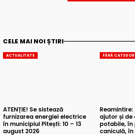
CELE MAI NOI ȘTIRI
ACTUALITATE
FĂRĂ CATEGOR
ATENȚIE! Se sistează
Reamintire:
furnizarea energiei electrice
ajutor și de
în municipiul Pitești: 10 – 13
potabile, în
august 2026
caniculă, în 