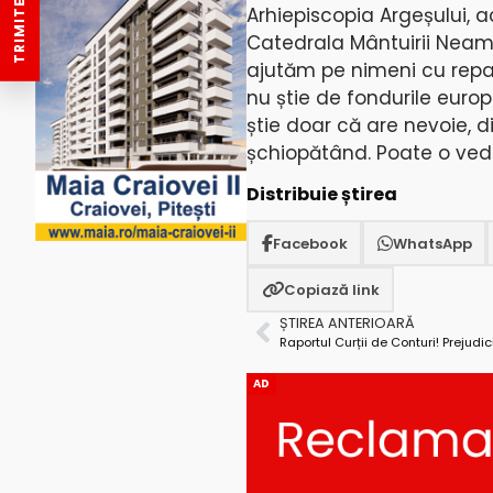
Arhiepiscopia Argeșului, 
Catedrala Mântuirii Neamu
ajutăm pe nimeni cu repara
nu știe de fondurile europ
știe doar că are nevoie, d
șchiopătând. Poate o ved
Distribuie știrea
Facebook
WhatsApp
Copiază link
ȘTIREA ANTERIOARĂ
AD