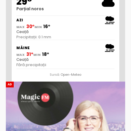
29°
Parțial noros
AZI
30°
16°
MAX
MIN
Ceață
Precipitații: 0.1 mm
MÂINE
31°
18°
MAX
MIN
Ceață
Fără precipitații
Sursă:
Open-Meteo
AD