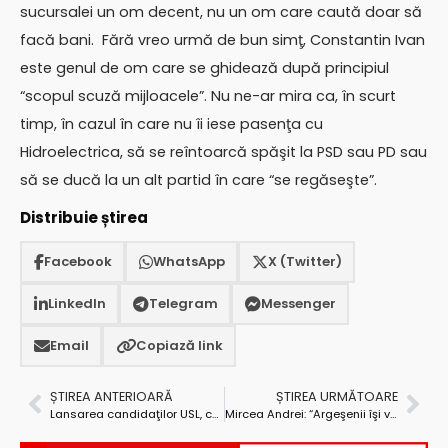
sucursalei un om decent, nu un om care caută doar să
facă bani. Fără vreo urmă de bun simţ, Constantin Ivan
este genul de om care se ghidează după principiul
“scopul scuză mijloacele”. Nu ne-ar mira ca, în scurt
timp, în cazul în care nu îi iese pasenţa cu
Hidroelectrica, să se reîntoarcă spăşit la PSD sau PD sau
să se ducă la un alt partid în care “se regăseşte”.
Distribuie știrea
Facebook
WhatsApp
X (Twitter)
LinkedIn
Telegram
Messenger
Email
Copiază link
ȘTIREA ANTERIOARĂ
ȘTIREA URMĂTOARE
Lansarea candidaţilor USL, cu confetti, baloane, îmbrânceli şi călcări pe picioare
Mircea Andrei: “Argeşenii îşi vor găsi echipa pe poziția trei a buletinului de vot!”