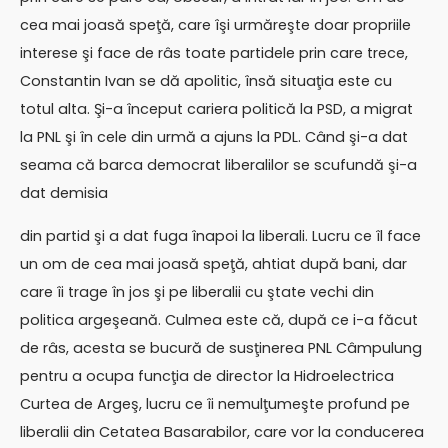
cea mai joasă speţă, care îşi urmăreşte doar propriile
interese şi face de râs toate partidele prin care trece,
Constantin Ivan se dă apolitic, însă situaţia este cu
totul alta. Şi-a început cariera politică la PSD, a migrat
la PNL şi în cele din urmă a ajuns la PDL. Când şi-a dat
seama că barca democrat liberalilor se scufundă şi-a
dat demisia
din partid şi a dat fuga înapoi la liberali. Lucru ce îl face
un om de cea mai joasă speţă, ahtiat după bani, dar
care îi trage în jos şi pe liberalii cu ştate vechi din
politica argeşeană. Culmea este că, după ce i-a făcut
de râs, acesta se bucură de susţinerea PNL Câmpulung
pentru a ocupa funcţia de director la Hidroelectrica
Curtea de Argeş, lucru ce îi nemulţumeşte profund pe
liberalii din Cetatea Basarabilor, care vor la conducerea