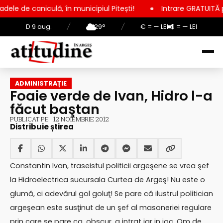
lă, în municipiul Pitești!
Intrare GRATUITĂ pentru copii, el
D 9 aug.
/
29°
/
€ = — LEI
$ = — LEI
ADMINISTRAȚIE
Foaie verde de Ivan, Hidro l-a
făcut baştan
PUBLICAT PE : 12 NOIEMBRIE 2012
Distribuie știrea
Constantin Ivan, traseistul politicii argeşene se vrea şef
la Hidroelectrica sucursala Curtea de Argeş! Nu este o
glumă, ci adevărul gol goluţ! Se pare că ilustrul politician
argeşean este susţinut de un şef al masoneriei regulare
prin care se pare ca, obscur, a intrat iar in joc. Om de