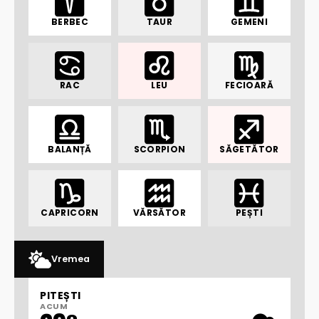
BERBEC
TAUR
GEMENI
RAC
LEU
FECIOARĂ
BALANȚĂ
SCORPION
SĂGETĂTOR
CAPRICORN
VĂRSĂTOR
PEȘTI
Vremea
PITEȘTI
ACUM