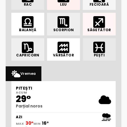
RAC
LEU
FECIOARĂ
BALANȚĂ
SCORPION
SĂGETĂTOR
CAPRICORN
VĂRSĂTOR
PEȘTI
Vremea
PITEȘTI
ACUM
29°
Parțial noros
AZI
30°
16°
MAX
MIN