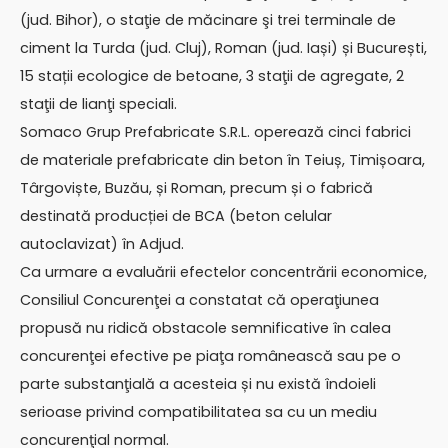
(jud. Bihor), o staţie de măcinare şi trei terminale de
ciment la Turda (jud. Cluj), Roman (jud. Iași) și București,
15 stații ecologice de betoane, 3 staţii de agregate, 2
staţii de lianţi speciali.
Somaco Grup Prefabricate S.R.L. operează cinci fabrici
de materiale prefabricate din beton în Teiuș, Timișoara,
Târgoviște, Buzău, și Roman, precum și o fabrică
destinată producției de BCA (beton celular
autoclavizat) în Adjud.
Ca urmare a evaluării efectelor concentrării economice,
Consiliul Concurenţei a constatat că operaţiunea
propusă nu ridică obstacole semnificative în calea
concurenţei efective pe piaţa românească sau pe o
parte substanţială a acesteia și nu există îndoieli
serioase privind compatibilitatea sa cu un mediu
concurenţial normal.