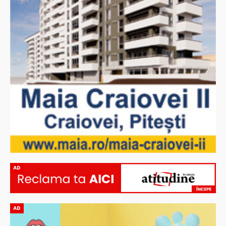
AD
AD