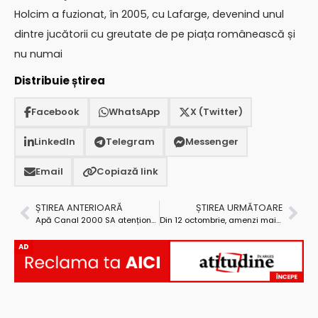
Holcim a fuzionat, în 2005, cu Lafarge, devenind unul
dintre jucătorii cu greutate de pe piața românească și
nu numai
Distribuie știrea
Facebook
WhatsApp
X (Twitter)
LinkedIn
Telegram
Messenger
Email
Copiază link
ȘTIREA ANTERIOARĂ
ȘTIREA URMĂTOARE
Apă Canal 2000 SA atenționează: posibil disconfort olfactiv în cartierul Prundu
Din 12 octombrie, amenzi mai mari pentru șoferii care folosesc telefonul la volan
AD