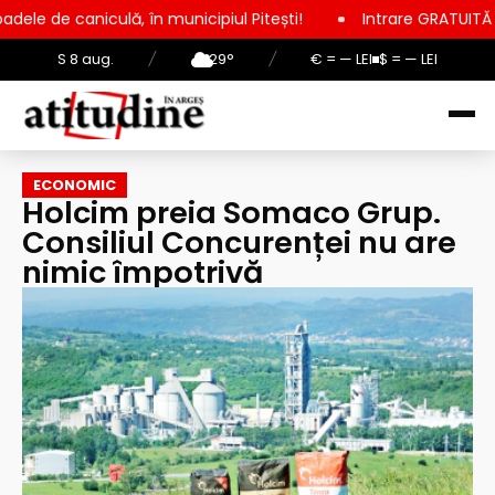
ă, în municipiul Pitești!
Intrare GRATUITĂ pentru copii, elev
S 8 aug.
/
29°
/
€ = — LEI
$ = — LEI
ECONOMIC
Holcim preia Somaco Grup.
Consiliul Concurenței nu are
nimic împotrivă