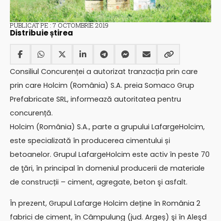
PUBLICAT PE : 7 OCTOMBRIE 2019
Distribuie știrea
Consiliul Concurenței a autorizat tranzacția prin care
prin care Holcim (România) S.A. preia Somaco Grup
Prefabricate SRL, informează autoritatea pentru
concurență.
Holcim (România) S.A., parte a grupului LafargeHolcim,
este specializată în producerea cimentului și
betoanelor. Grupul LafargeHolcim este activ în peste 70
de ţări, în principal în domeniul producerii de materiale
de construcții – ciment, agregate, beton şi asfalt.
În prezent, Grupul Lafarge Holcim deține în România 2
fabrici de ciment, în Câmpulung (jud. Argeș) şi în Aleşd