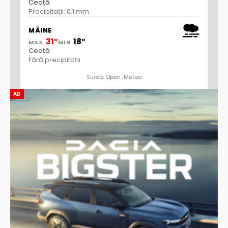
Ceață
Precipitații: 0.1 mm
MÂINE
31°
18°
MAX
MIN
Ceață
Fără precipitații
Sursă:
Open-Meteo
AD