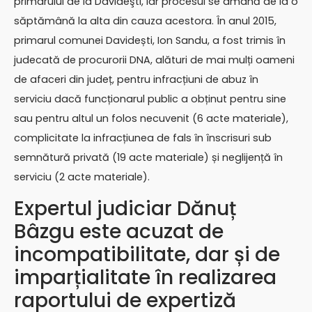
primarului de la Davideşti, iar procesul se amână de la o
săptămână la alta din cauza acestora. În anul 2015,
primarul comunei Davidești, Ion Sandu, a fost trimis în
judecată de procurorii DNA, alături de mai mulți oameni
de afaceri din județ, pentru infracțiuni de abuz în
serviciu dacă funcționarul public a obținut pentru sine
sau pentru altul un folos necuvenit (6 acte materiale),
complicitate la infracțiunea de fals în înscrisuri sub
semnătură privată (19 acte materiale) și neglijență în
serviciu (2 acte materiale).
Expertul judiciar Dănuț
Bâzgu este acuzat de
incompatibilitate, dar și de
imparțialitate în realizarea
raportului de expertiză