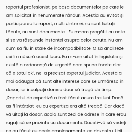
raportul profesionist, pe baza documentelor pe care le-
am solicitat în nenumerate rânduri. Aceștia au evitat și
participarea la raport, mulți dintre ei, nu sunt licitații
făcute, nu sunt documente… Eu m-am pregătit cu acte
și se va răspunde instanței asupra celor cerute. Nu am
cum să fiu în stare de incompatibilitate. O să analizeze
cei în măsură acest lucru. Eu m-am uitat în legislație și
există o ordonanță de urgență care spune foarte clar
că e totul ok”, ne-a precizat expertul judiciar. Acesta a
mai adăugat că sunt alte interese care se urmăresc în
dosar, iar inculpații doresc doar să tragă de timp.
„Raportul de expertiză a fost făcut acum trei luni. Dacă
aș fi întârziat eu cu expertiza era altă treabă. Dar dacă
vă uitați la dosar, acolo sunt zeci de adrese în care erau
rugați să se prezinte cu documente. Duceti-vă să vedeți
ce au făcut cu acele amplasamente, ce dazastru. Unii