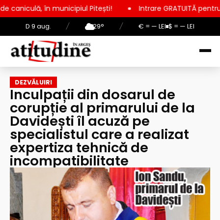
icipiul Pitești!
Intrare GRATUITĂ pentru copii, elevi și stud
D 9 aug.
/
29°
/
€ = — LEI
$ = — LEI
DEZVĂLUIRI
Inculpații din dosarul de
corupție al primarului de la
Davidești îl acuză pe
specialistul care a realizat
expertiza tehnică de
incompatibilitate