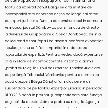
de către apărătorii inculpaților a fost în primul rând
faptul că expertul Dănuț Bâzgu se află în stare de
incompatibilitate deoarece deține pe lângă calitatea
de expert judiciar și funcția de consilier local în comuna
Aninoasa, județul Dâmbovița, dar și funcția de director
la Serviciul de Gospodărire a Apelor Dâmbovița. Iar în al
doilea rând a fost faptul că acesta, conform avocaților
inculpaților, nu ar fi fost imparțial în redactarea
raportului de expertiză. Pentru a vedea dacă expertul se
află în stare de incompatibilitate instanța a admis
„proba cu relaţii la Biroul de Expertize Tehnice Judiciare
de pe lângă Tribunalul Dâmboviţa pentru a comunica
dacă dl.expert Bâzgu Dănuţ a formulat cerere de
suspendare de pe tabloul experţilor judiciar, în perioada
01.03.2016 până în prezent şi, respectiv care este funcţia
deţinută de acesta. Admite proba cu relaţii la Agenţia