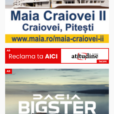
AD
AD