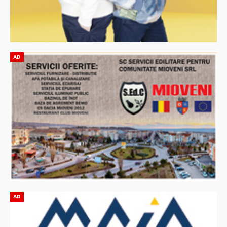
AD
AD