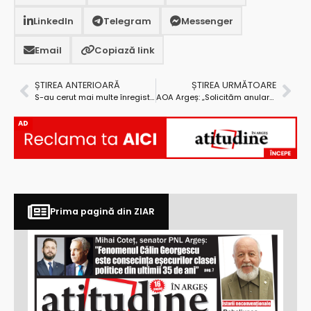
LinkedIn
Telegram
Messenger
Email
Copiază link
ȘTIREA ANTERIOARĂ
ȘTIREA URMĂTOARE
S-au cerut mai multe înregistrări de la Parchetul de pe lângă Înalta Curte de Casaţie şi Justiţie, în dosarul psihiatrilor Azamfire și Morman
AOA Argeș: „Solicităm anularea OG privind plata defalcată a TVA sau respingerea ei de către Parlament”
AD
Prima pagină din ZIAR