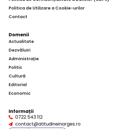
Politica de Utilizare a Cookie-urilor
Contact
Domenii
Actualitate
Dezvăluiri
Administrație
Politic
Cultură
Editorial
Economic
Informații
0722 543 112
contact@atitudineinarges.ro