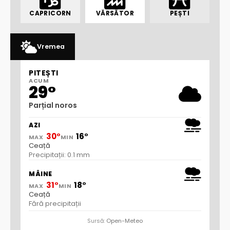
CAPRICORN
VĂRSĂTOR
PEȘTI
Vremea
PITEȘTI
ACUM
29°
Parțial noros
AZI
30°
16°
MAX
MIN
Ceață
Precipitații: 0.1 mm
MÂINE
31°
18°
MAX
MIN
Ceață
Fără precipitații
Sursă:
Open-Meteo