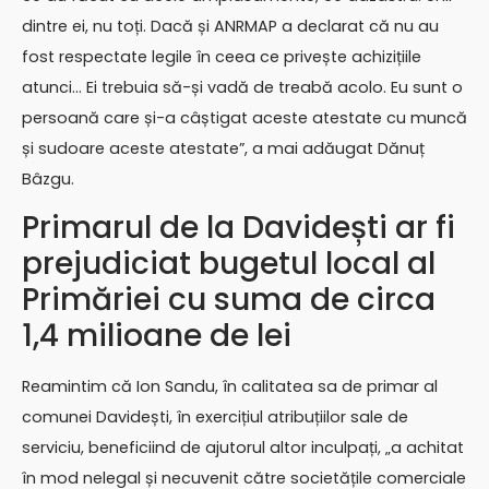
dintre ei, nu toți. Dacă și ANRMAP a declarat că nu au
fost respectate legile în ceea ce privește achizițiile
atunci… Ei trebuia să-și vadă de treabă acolo. Eu sunt o
persoană care și-a câștigat aceste atestate cu muncă
și sudoare aceste atestate”, a mai adăugat Dănuț
Bâzgu.
Primarul de la Davidești ar fi
prejudiciat bugetul local al
Primăriei cu suma de circa
1,4 milioane de lei
Reamintim că Ion Sandu, în calitatea sa de primar al
comunei Davidești, în exercițiul atribuțiilor sale de
serviciu, beneficiind de ajutorul altor inculpați, „a achitat
în mod nelegal și necuvenit către societățile comerciale