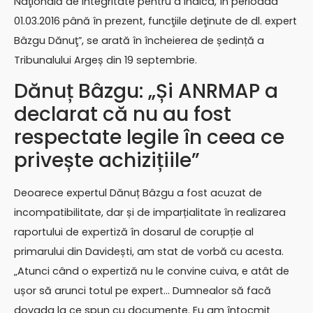
Naţională de Integritate pentru a indica, în perioada
01.03.2016 până în prezent, funcţiile deţinute de dl. expert
Bâzgu Dănuţ”, se arată în încheierea de ședință a
Tribunalului Argeș din 19 septembrie.
Dănuț Bâzgu: „Și ANRMAP a
declarat că nu au fost
respectate legile în ceea ce
privește achizițiile”
Deoarece expertul Dănuț Bâzgu a fost acuzat de
incompatibilitate, dar și de imparțialitate în realizarea
raportului de expertiză în dosarul de corupție al
primarului din Davidești, am stat de vorbă cu acesta.
„Atunci când o expertiză nu le convine cuiva, e atât de
ușor să arunci totul pe expert… Dumnealor să facă
dovada la ce spun cu documente. Eu am întocmit