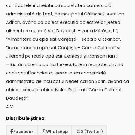
contractele încheiate cu societatea comercială
administrată de fapt, de inculpatul Călinescu Aurelian
Adrian, având ca obiect execuția obiectivelor „Rețea
alimentare cu apă sat Davidești – zona Mărășești”,
”Alimentare cu apă sat Conțești – școala Olteanca”,
”Alimentare cu apă sat Conțești – Cămin Cultural” și
„Hidranți pe rețele apă sat Conțești și tronson Han”;
– lucrări care nu au fost executate în realitate, privind
contractul încheiat cu societatea comercială
administrată de inculpatul Nedef Adrian Sorin, având ca
obiect execuția obiectivului „Reparații Cămin Cultural
Davidești”.
A.V.
Distribuie știrea
Facebook
WhatsApp
X (Twitter)