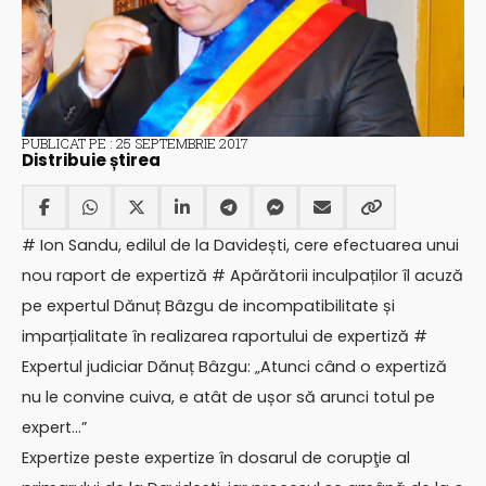
PUBLICAT PE : 25 SEPTEMBRIE 2017
Distribuie știrea
# Ion Sandu, edilul de la Davidești, cere efectuarea unui
nou raport de expertiză # Apărătorii inculpaților îl acuză
pe expertul Dănuț Bâzgu de incompatibilitate și
imparțialitate în realizarea raportului de expertiză #
Expertul judiciar Dănuț Bâzgu: „Atunci când o expertiză
nu le convine cuiva, e atât de ușor să arunci totul pe
expert…”
Expertize peste expertize în dosarul de corupţie al