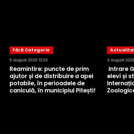
Fără Categorie
Actualita
5 august 2026 12:03
3 august 2026
Reamintire: puncte de prim
Intrare 
ajutor și de distribuire a apei
elevi și s
potabile, în perioadele de
Internați
caniculă, în municipiul Pitești!
Zoologic