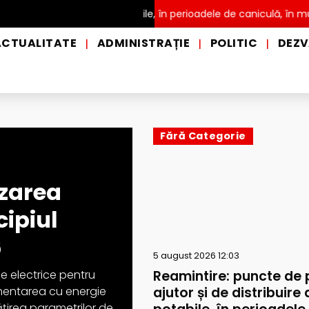
ribuire a apei potabile, în perioadele de caniculă, în municipiul Pi
ACTUALITATE
ADMINISTRAȚIE
POLITIC
DEZV
|
|
|
Fără Categorie
izarea
cipiul
6
5 august 2026 12:03
Reamintire: puncte de 
le electrice pentru
ajutor și de distribuire 
limentarea cu energie
țirea parametrilor de