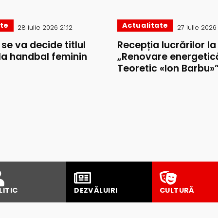
ate
Actualitate
28 iulie 2026 21:12
27 iulie 2026
i se va decide titlul
Recepția lucrărilor la
la handbal feminin
„Renovare energetică
Teoretic «Ion Barbu»
LITIC
DEZVĂLUIRI
CULTURĂ