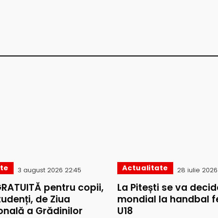
ate
Actualitate
3 august 2026 22:45
28 iulie 2026 
GRATUITĂ pentru copii,
La Pitești se va decide
studenți, de Ziua
mondial la handbal f
onală a Grădinilor
U18