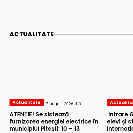
ACTUALITATE
Actualitate
Actualit
7 august 2026 11:13
ATENȚIE! Se sistează
Intrare 
furnizarea energiei electrice în
elevi și 
municipiul Pitești: 10 – 13
Internați