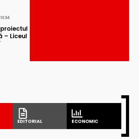
 13:34
 proiectul
 – Liceul
”
EDITORIAL
ECONOMIC