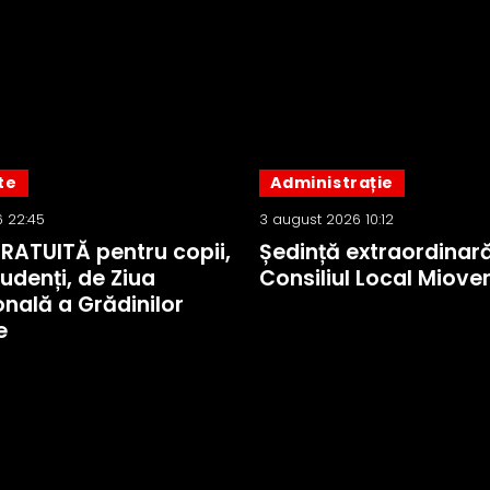
te
Administrație
 22:45
3 august 2026 10:12
GRATUITĂ pentru copii,
Ședință extraordinară
tudenți, de Ziua
Consiliul Local Mioven
onală a Grădinilor
e