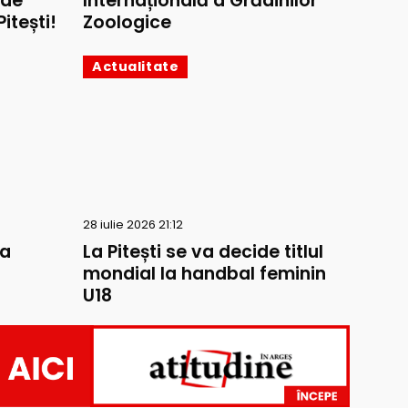
 de
Internațională a Grădinilor
itești!
Zoologice
Actualitate
28 iulie 2026 21:12
la
La Pitești se va decide titlul
mondial la handbal feminin
U18