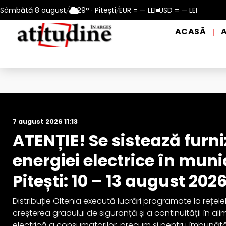
– 13 august 2026
Sâmbătă 8 august
/
Reamintire: puncte de prim ajutor și de dist
29° · Pitești
/
EUR = — LEI
USD = — LEI
ACASĂ
|
Actualitate
7 august 2026 11:13
ATENȚIE! Se sistează furn
energiei electrice în muni
Pitești: 10 – 13 august 202
Distribuție Oltenia execută lucrări programate la rețele
creșterea gradului de siguranță și a continuității în a
electrică a consumatorilor, precum și pentru îmbunătă