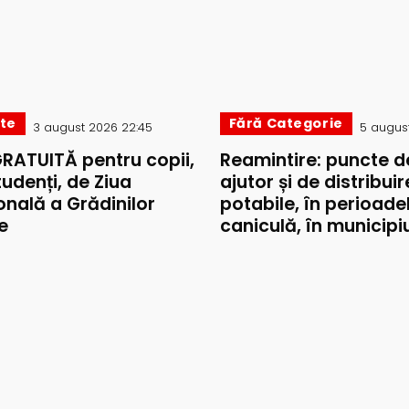
ate
Fără Categorie
3 august 2026 22:45
5 august
GRATUITĂ pentru copii,
Reamintire: puncte d
studenți, de Ziua
ajutor și de distribui
onală a Grădinilor
potabile, în perioade
e
caniculă, în municipiul