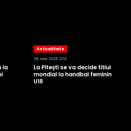
Actualitate
28 iulie 2026 21:12
 la
La Pitești se va decide titlul
i
mondial la handbal feminin
U18