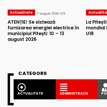
Actualitate
Actualit
7 august 2026 11:13
ATENȚIE! Se sistează
La Piteșt
furnizarea energiei electrice în
mondial 
municipiul Pitești: 10 – 13
U18
august 2026
CATEGORII
ACTUALITATE
ADMINISTRAȚIE
PO