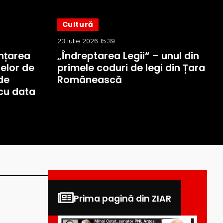
Cultură
23 iulie 2026 15:39
nțarea
„Îndreptarea Legii“ – unul din
elor de
primele coduri de legi din Țara
de
Românească
cu data
Prima pagină din ZIAR