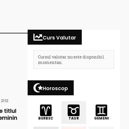
Curs Valutar
Cursul valutar nu este disponibil
momentan.
Horoscop
21:12
 titlul
eminin
BERBEC
TAUR
GEMENI