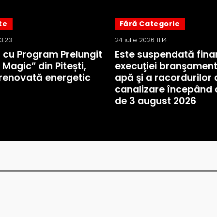
te
Fără Categorie
13:23
24 iulie 2026 11:14
a cu Program Prelungit
Este suspendată fina
 Magic” din Pitești,
execuţiei branşament
renovată energetic
apă şi a racordurilor 
canalizare începând 
de 3 august 2026