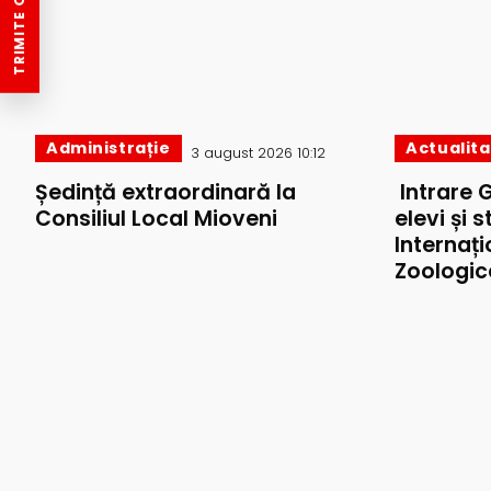
TRIMITE O ȘTIRE
Administrație
Actualit
3 august 2026 10:12
Ședință extraordinară la
Intrare 
Consiliul Local Mioveni
elevi și 
Internați
Zoologic