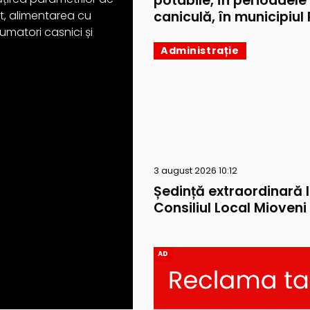
potabile, în perioadele
caniculă, în municipiul P
ext, alimentarea cu
umatori casnici și
Administrație
3 august 2026 10:12
Ședință extraordinară 
Consiliul Local Mioveni
AD