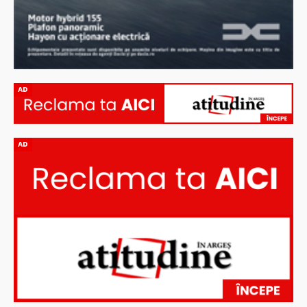
AD
AD