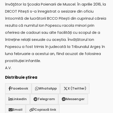
învăţător la Şcoala Poienarii de Muscel. În aprilie 2016, la
DIICOT Pitești s-a înregistrat o sesizare din oficiu
întocmită de lucrătorii BCCO Pitești din cuprinsul căreia
rezulta că numitul Ion Popescu racola minori prin
oferirea de cadouri sau alte facilități cu scopul de a
întreține relații sexuale cu aceștia. Învățătorul Ion
Popescu a fost trimis în judecată la Tribunalul Argeș în
luna februarie a acestui an, fiind acuzat de folosirea
prostituției infantile.
A.V.
Distribuie știrea
Facebook
WhatsApp
X (Twitter)
LinkedIn
Telegram
Messenger
Email
Copiază link