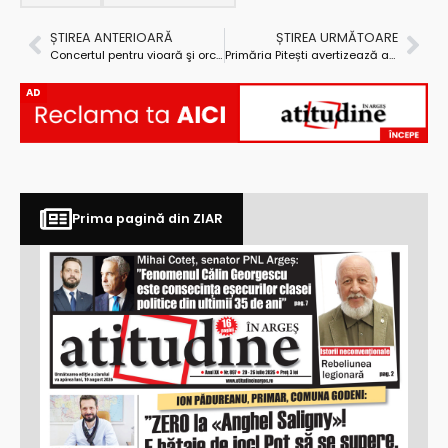
ȘTIREA ANTERIOARĂ
ȘTIREA URMĂTOARE
Concertul pentru vioară şi orchestră al lui Paganini interpretat de Ioana Cristina Goicea
Primăria Pitești avertizează asociațiile de proprietari
AD
Prima pagină din ZIAR