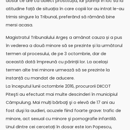
dosar ce are ca obiect prostituția, iar părinții în loc să ia
atitudine față de situația în care copiii lor au intrat le-au
trimis singure la Tribunal, preferând să rămână bine
mersi acasa.
Magistratul Tribunalului Argeș a amânat cauza și a pus
în vederea a două minore să se prezinte și la următorul
termen al procesului, de pe 3 octombrie, dar de
această dată împreună cu părinții lor. La același
termen alte trei minore urmează să se prezinte la
instanță cu mandat de aducere.
La începutul lunii octombrie 2016, procurorii DIICOT
Piteşti au efectuat mai multe descinderi în municipiul
Câmpulung. Mai mulți bărbaţi şi o elevă de 17 ani au
fost duşi la audieri, acuzele fiind foarte grave: trafic de
minore, act sexual cu minore şi pornografie infantilă.
Unul dintre cei cercetați în dosar este Ion Popescu,