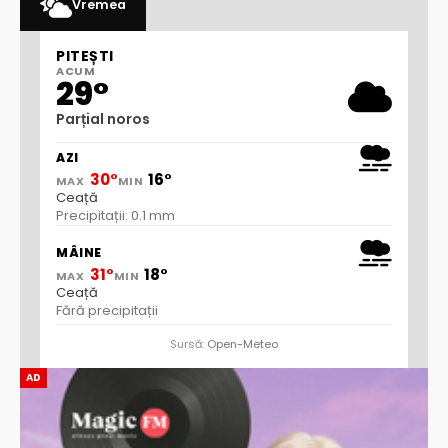
Vremea
PITEȘTI
ACUM
29°
Parțial noros
AZI
30°
16°
MAX
MIN
Ceață
Precipitații: 0.1 mm
MÂINE
31°
18°
MAX
MIN
Ceață
Fără precipitații
Sursă:
Open-Meteo
AD