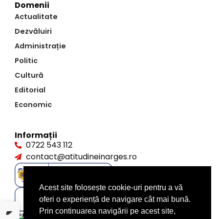
Domenii
Actualitate
Dezvăluiri
Administrație
Politic
Cultură
Editorial
Economic
Informații
0722 543 112
contact@atitudineinarges.ro
Acest site folosește cookie-uri pentru a vă
oferi o experiență de navigare cât mai bună.
Prin continuarea navigării pe acest site,