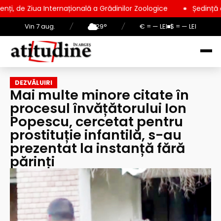
ternațională a Grădinilor Zoologice
Ședință extraordinară la
Vin 7 aug.
/
29°
/
€ = — LEI
$ = — LEI
DEZVĂLUIRI
Mai multe minore citate în
procesul învățătorului Ion
Popescu, cercetat pentru
prostituție infantilă, s-au
prezentat la instanță fără
părinți