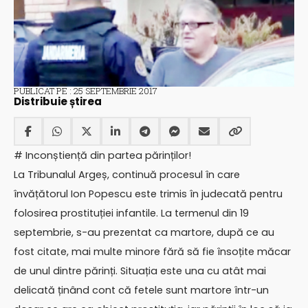
PUBLICAT PE : 25 SEPTEMBRIE 2017
Distribuie știrea
# Inconștiență din partea părinților!
La Tribunalul Argeș, continuă procesul în care
învățătorul Ion Popescu este trimis în judecată pentru
folosirea prostituției infantile. La termenul din 19
septembrie, s-au prezentat ca martore, după ce au
fost citate, mai multe minore fără să fie însoțite măcar
de unul dintre părinți. Situația este una cu atât mai
delicată ținând cont că fetele sunt martore într-un