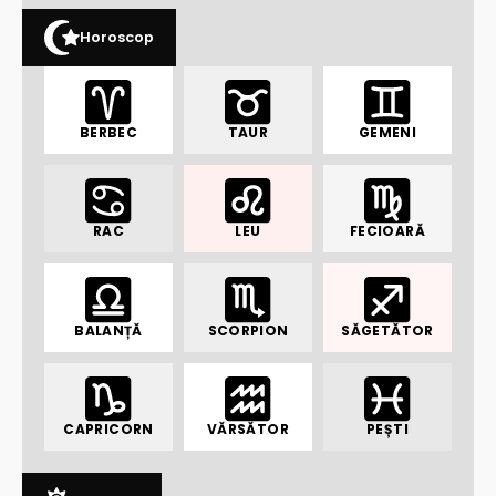
Horoscop
BERBEC
TAUR
GEMENI
RAC
LEU
FECIOARĂ
BALANȚĂ
SCORPION
SĂGETĂTOR
CAPRICORN
VĂRSĂTOR
PEȘTI