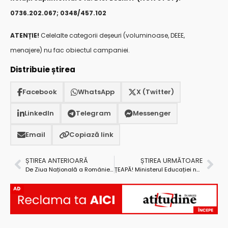
0736.202.067; 0348/457.102
ATENȚIE!
Celelalte categorii deșeuri (voluminoase, DEEE,
menajere) nu fac obiectul campaniei.
Distribuie știrea
Facebook
WhatsApp
X (Twitter)
LinkedIn
Telegram
Messenger
Email
Copiază link
ȘTIREA ANTERIOARĂ
ȘTIREA URMĂTOARE
De Ziua Națională a României, deputatul Adrian Miuțescu – cu ochii la camera foto și cu mâna la corazon
ȚEAPĂ! Ministerul Educației nu primește nici în 2023, 6% din PIB
AD