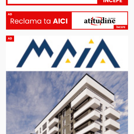
AD
AD