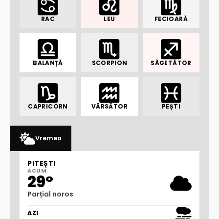
RAC
LEU
FECIOARĂ
BALANȚĂ
SCORPION
SĂGETĂTOR
CAPRICORN
VĂRSĂTOR
PEȘTI
Vremea
PITEȘTI
ACUM
29°
Parțial noros
AZI