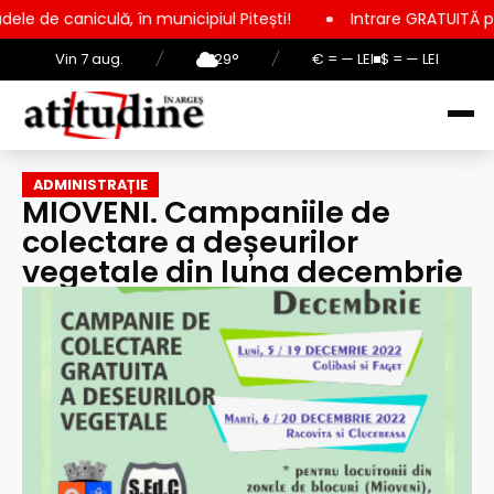
, în municipiul Pitești!
Intrare GRATUITĂ pentru copii, elevi
Vin 7 aug.
/
29°
/
€ = — LEI
$ = — LEI
ADMINISTRAȚIE
MIOVENI. Campaniile de
colectare a deșeurilor
vegetale din luna decembrie