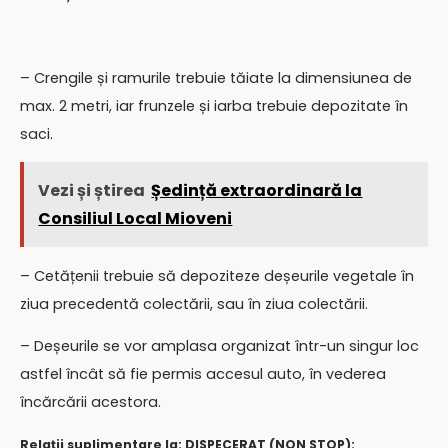
– Crengile și ramurile trebuie tăiate la dimensiunea de
max. 2 metri, iar frunzele și iarba trebuie depozitate în
saci.
Vezi și știrea
Ședință extraordinară la
Consiliul Local Mioveni
– Cetățenii trebuie să depoziteze deșeurile vegetale în
ziua precedentă colectării, sau în ziua colectării.
– Deșeurile se vor amplasa organizat într-un singur loc
astfel încât să fie permis accesul auto, în vederea
încărcării acestora.
Relații suplimentare la: DISPECERAT
(NON STOP):