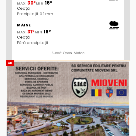
30°
16°
MAX
MIN
Ceață
Precipitații: 0.1 mm
MÂINE
31°
18°
MAX
MIN
Ceață
Fără precipitații
Sursă:
Open-Meteo
AD