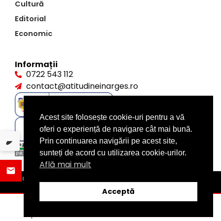
Cultură
Editorial
Economic
Informații
0722 543 112
contact@atitudineinarges.ro
Acest site folosește cookie-uri pentru a vă
oferi o experiență de navigare cât mai bună.
Prin continuarea navigării pe acest site,
sunteți de acord cu utilizarea cookie-urilor.
Află mai mult
©2026 Atitudine în Argeș. Toate drepturile rezervate
design by
XITE.ro
Acceptă
ȘTIRI
DISTRIBUIE
CATEGORII