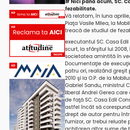
# Nici până acum, SC. Cas
fezabilitate.
AD
Vă relatam, în luna aprilie,
Piaţa Vasile Milea, la Mob
AD
treacă de studiul de fezab
executantul SC. Casa Edil 
scurt, la sfârşitul lui 200
societatea amintită în vede
Documentaţie de execuţie 
AD
patru ori, realizând greşit
2010 şi la O.P. de la Mobi
Gabriel Sandu, ministrul Co
liberal Andrei Gerea care 
de faţă SC. Casa Edil Cons
astfel încât să corespund
drept de autor pentru înt
furnizor, ar trebui reluat
achitarea altor sume de b