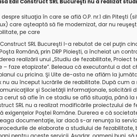
a Edil Construct SRL Bucureşti nu a realizat studi
 despre situaţia în care se află O.P. nr.1 din Piteşti (s
ilux) care aşteaptă să fie modernizat, dar nu reuşeş
ilitate, pe care
Construct SRL Bucureşti l-a rebutat de cel puţin cinci
8, Poşta Română, prin DRP Ploieşti, a încheiat un cont
rea realizării unui „Studiu de fezabilitate, Proiect t
– faze etapizate”. Beleaua că executantul a dat ch
 planul cu pricina. Şi Uite de-asta ne aflăm la jumăta
lux nu au început lucrările de reabilitate. După cum a
municaţiilor şi Societăţii informaţionale, solicitării 
a cerut să afle în ce stadiu se află situaţia, până 
truct SRL nu a realizat modificările proiectzului de f
ă exigenţelor Poştei Române. Durerea e că societat
reaga documentaţie, iar dacă s-ar renunţa la servici
e procedurile de elaborate a studiului de fezabilitate
ani pentru aceste servicii. Aşadar, oameni buni, să