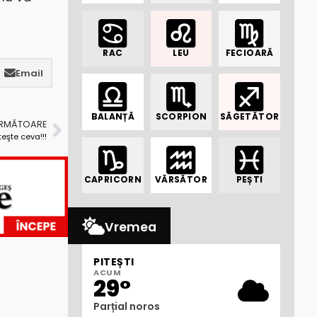
RAC
LEU
FECIOARĂ
Email
BALANȚĂ
SCORPION
SĂGETĂTOR
URMĂTOARE
teşte ceva!!!
CAPRICORN
VĂRSĂTOR
PEȘTI
Vremea
PITEȘTI
ACUM
29°
Parțial noros