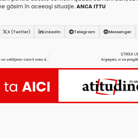
ne găsim în aceeaşi situaţie.
ANCA ITTU
X (Twitter)
LinkedIn
Telegram
Messenger
ȘTIREA 
Primarul din Beleţi, executat silit de un cetăţean care îl vrea după gratii
Argeşeni, vi se pregă