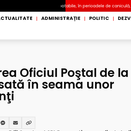
de distribuire a apei potabile, în perioadele de caniculă, în munic
ACTUALITATE
ADMINISTRAȚIE
POLITIC
DEZV
|
|
|
a Oficiul Poştal de la
ăsată în seama unor
nţi