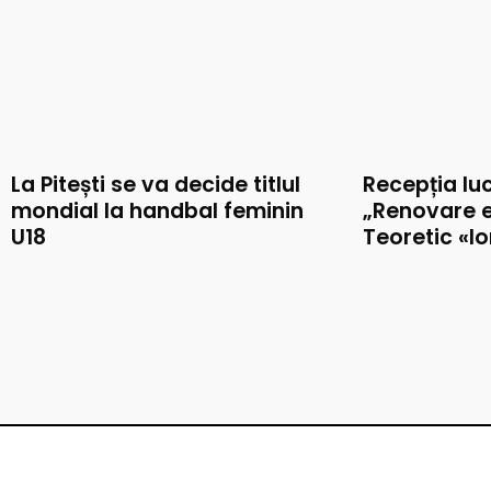
La Pitești se va decide titlul
Recepția luc
mondial la handbal feminin
„Renovare e
U18
Teoretic «I