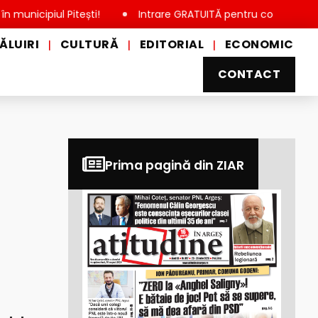
ipiul Pitești!
Intrare GRATUITĂ pentru copii, elevi și studen
ĂLUIRI
CULTURĂ
EDITORIAL
ECONOMIC
|
|
|
CONTACT
Prima pagină din ZIAR