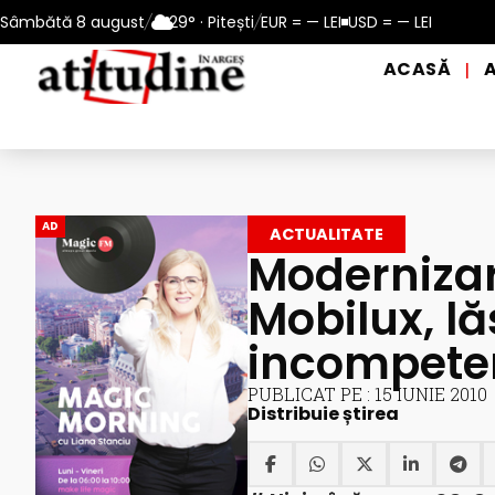
ti: 10 – 13 august 2026
Sâmbătă 8 august
/
29° · Pitești
Reamintire: puncte de prim ajutor și 
/
EUR = — LEI
USD = — LEI
ACASĂ
|
AD
ACTUALITATE
Modernizare
Mobilux, l
incompete
PUBLICAT PE : 15 IUNIE 2010
Distribuie știrea