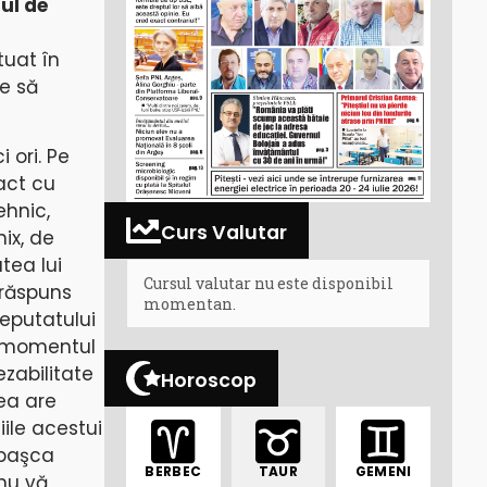
ul de
ituat în
te să
 ori. Pe
ract cu
ehnic,
Curs Valutar
ix, de
tea lui
Cursul valutar nu este disponibil
 răspuns
momentan.
deputatului
la momentul
ezabilitate
Horoscop
ea are
ile acestui
, başca
BERBEC
TAUR
GEMENI
 nu vă