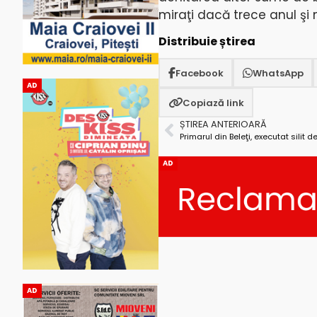
miraţi dacă trece anul şi 
Distribuie știrea
Facebook
WhatsApp
AD
Copiază link
ȘTIREA ANTERIOARĂ
AD
AD