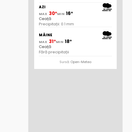
AZI
30°
16°
MAX
MIN
Ceață
Precipitații: 0.1 mm
MÂINE
31°
18°
MAX
MIN
Ceață
Fără precipitații
Sursă:
Open-Meteo