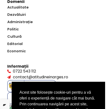
Domenii
Actualitate
Dezvăluiri
Administrație
Politic
Cultură
Editorial
Economic
Informații
0722 543 112
contact@atitudineinarges.ro
Acest site folosește cookie-uri pentru a vă
oferi o experiență de navigare cât mai bună.
Prin continuarea navigării pe acest site,