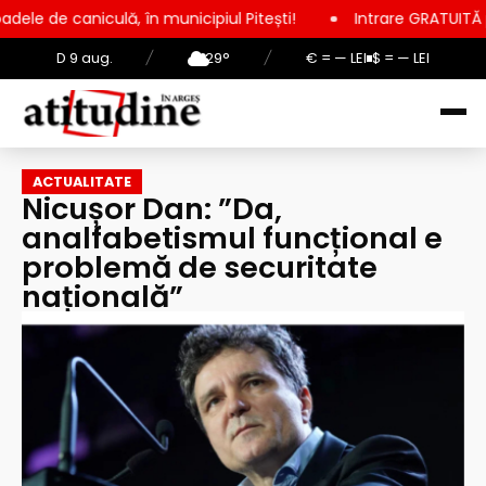
ulă, în municipiul Pitești!
Intrare GRATUITĂ pentru copii, el
D 9 aug.
/
29°
/
€ = — LEI
$ = — LEI
ACTUALITATE
Nicușor Dan: ”Da,
analfabetismul funcțional e
problemă de securitate
națională”