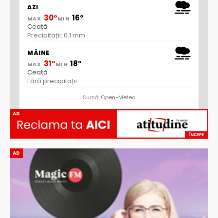
AZI
30°
16°
MAX
MIN
Ceață
Precipitații: 0.1 mm
MÂINE
31°
18°
MAX
MIN
Ceață
Fără precipitații
Sursă:
Open-Meteo
AD
AD