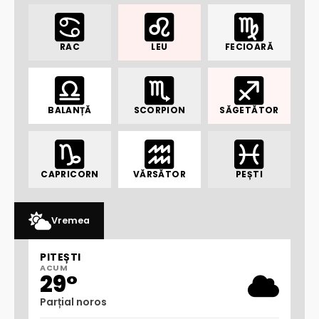
RAC
LEU
FECIOARĂ
BALANȚĂ
SCORPION
SĂGETĂTOR
CAPRICORN
VĂRSĂTOR
PEȘTI
Vremea
PITEȘTI
ACUM
29°
Parțial noros