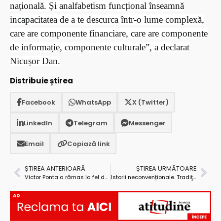
națională. Și analfabetism funcțional înseamnă
incapacitatea de a te descurca într-o lume complexă,
care are componente financiare, care are componente
de informație, componente culturale”, a declarat
Nicușor Dan.
Distribuie știrea
Facebook
WhatsApp
X (Twitter)
LinkedIn
Telegram
Messenger
Email
Copiază link
ȘTIREA ANTERIOARĂ
ȘTIREA URMĂTOARE
Victor Ponta a rămas la fel de mic… Cică nu sunt bani de pensii și salarii, dar el de unde avea bani de vouchere de vacanță???
Istorii neconvenționale. Tradiţionalişti şi europenişti
AD