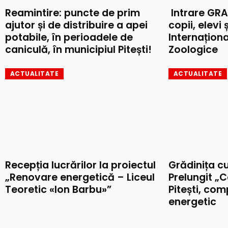
Reamintire: puncte de prim
Intrare GRA
ajutor și de distribuire a apei
copii, elevi 
potabile, în perioadele de
Internaționa
caniculă, în municipiul Pitești!
Zoologice
ACTUALITATE
ACTUALITATE
Recepția lucrărilor la proiectul
Grădinița c
„Renovare energetică – Liceul
Prelungit „C
Teoretic «Ion Barbu»”
Pitești, co
energetic