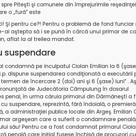
te spre Piteşti şi comunele din împrejurimile reşedinţe
re o „fură” este
! Şi pentru ce?! Pentru o problemă de fond funciar
ai aştepta să i se pună în cârcă unui primar de cali
n, aflat la al treilea mandat.
 suspendare
al condamnă pe inculpatul Ciolan Emilian la 6 (şase)
 c.p. dispune suspendarea condiţionată a executării 
ă termen de încercare 2 (doi) ani şi 6 (şase) luni” . 
., pronunţată de Judecătoria Câmpulung în dosarul
s penal, în urma căruia primarul din Dârmăneşti a f
u suspendare, reprezintă, fără îndoială, o premieră 
ră, a administraţiei publice locale din Argeş. Emilian 
rimar argeşean care a suferit o condamnare penală,
ului său! Pentru ce a fost condamnat primarul Ciol
uză penală care iniţial fusese închisă de procurori cu