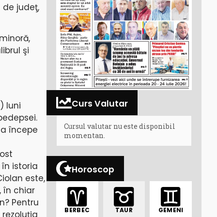
i de judeţ,
 minoră,
brul şi
Curs Valutar
 luni
pedepsei.
Cursul valutar nu este disponibil
Aşa începe
momentan.
ost
în istoria
Horoscop
Ciolan este,
 în chiar
an? Pentru
BERBEC
TAUR
GEMENI
 rezoluţia