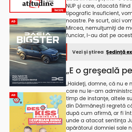
NUP şi care, atacată fiind 
tipografic insuficient, vom
noastre. Pe scurt, aici vo
AD
Mircea, nemulţumiţi de mo
funciar, l-au dat pe acesta
Vezi și știrea
Ședință ex
„E o greşeală p
„Haideţi, domne, că nu e n
care nu le-am administr
AD
timp de instanţe, altele su
din Dârmăneşti regretă că
după cum afirmă, ar fi înt
unde a atacat sentinţa J
apărătorul domniei sale n