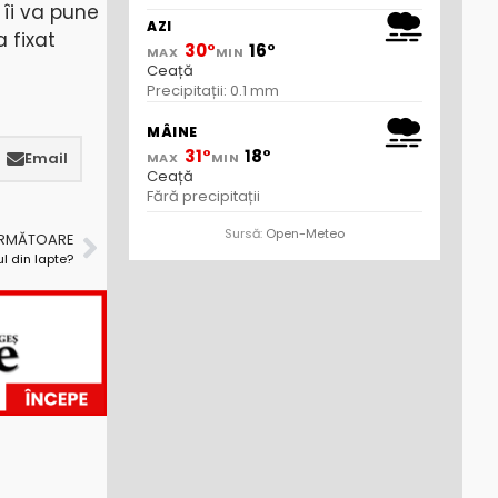
 îi va pune
AZI
 fixat
30°
16°
MAX
MIN
Ceață
Precipitații: 0.1 mm
MÂINE
31°
18°
Email
MAX
MIN
Ceață
Fără precipitații
Sursă:
Open-Meteo
URMĂTOARE
ul din lapte?