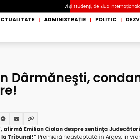
ITĂ pentru copii, elevi și studenți, de Ziua Internațională a Grădi
ACTUALITATE
ADMINISTRAȚIE
POLITIC
DEZV
|
|
|
din Dârmăneşti, cond
re!
, afirmă Emilian Ciolan despre sentinţa Judecători
la Tribunal!”
Premieră neaşteptată în Argeş: în vr