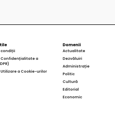
tile
Domenii
 condiții
Actualitate
e Confidențialitate a
Dezvăluiri
GDPR)
Administrație
 Utilizare a Cookie-urilor
Politic
Cultură
Editorial
Economic