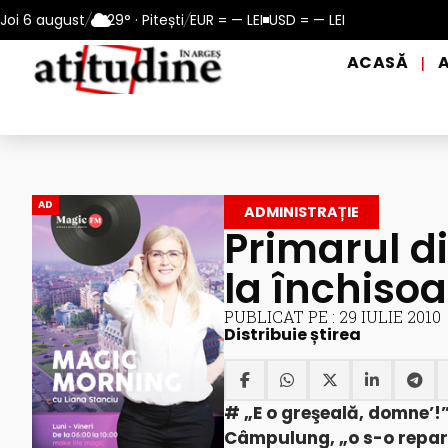
 perioadele de caniculă, în municipiul Pitești!
Joi 6 august
/
29° · Pitești
/
EUR = — LEI
USD = — LEI
Intrare GRATU
ACASĂ
|
AD
ADMINISTRAȚIE
Primarul 
la închisoa
PUBLICAT PE : 29 IULIE 2010
Distribuie știrea
# „E o greşeală, domne’!”
Câmpulung, „o s-o repar 