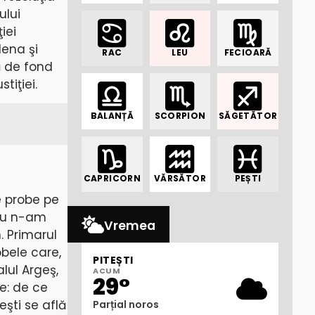
ului
iei
lena şi
RAC
LEU
FECIOARĂ
ă de fond
tiţiei.
BALANȚĂ
SCORPION
SĂGETĂTOR
CAPRICORN
VĂRSĂTOR
PEȘTI
e probe pe
eu n-am
Vremea
. Primarul
obele care,
PITEȘTI
lul Argeş,
ACUM
29°
e: de ce
şti se află
Parțial noros