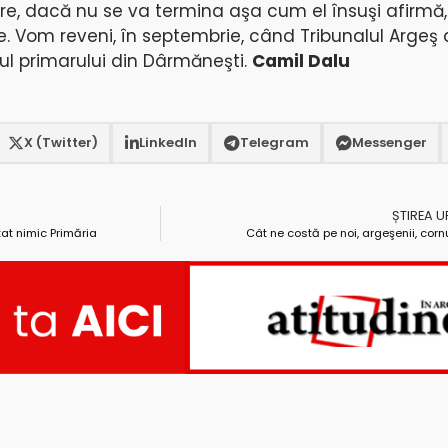
are, dacă nu se va termina aşa cum el însuşi afirmă,
e. Vom reveni, în septembrie, când Tribunalul Argeş a
sul primarului din Dârmăneşti.
Camil Dalu
X (Twitter)
LinkedIn
Telegram
Messenger
ȘTIREA 
at nimic Primăria
Cât ne costă pe noi, argeşenii, corn