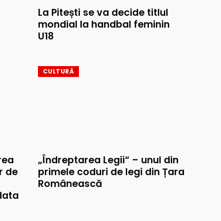
La Pitești se va decide titlul
mondial la handbal feminin
U18
CULTURĂ
rea
„Îndreptarea Legii“ – unul din
r de
primele coduri de legi din Țara
Românească
data