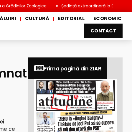
nilor Zoologice
Ședință extraordinară la Consiliul Local Mio
ĂLUIRI
CULTURĂ
EDITORIAL
ECONOMIC
|
|
|
CONTACT
amnat
Prima pagină din ZIAR
ei
eme ce