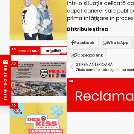
într-o situaţie delicată c
capăt carierei sale public
prima înfăţişare în proce
Distribuie știrea
Facebook
WhatsApp
AD
Copiază link
AD
ȘTIREA ANTERIOARĂ
TRIMITE O ȘTIRE
Zilele comunei Hârseşti nu au cost
AD
AD