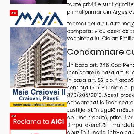
toate privirile sunt aţinti
primul primar din Argeş ca
AD
tocmai cel din Dârmăneşti
comparativ cu ceea ce te-
vechimea lui Ciolan Emilia
Condamnare cu
„În baza art. 246 Cod Pen
închisoare.În baza art. 81
În baza art. 82 c.p. fixeaz
sentinţa 195/18 iunie a.c
870/205/2010. Acest proce
condamnat la închisoare c
Justiţiei şi, în egală măsu
AD
de luna trecută, primul p
timpul exercitării mandat
abuz în funcţie, într-o ca