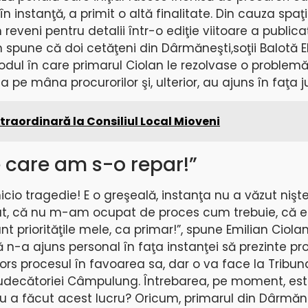
în instanţă, a primit o altă finalitate. Din cauza spaţi
 reveni pentru detalii într-o ediţie viitoare a publicaţ
m spune că doi cetăţeni din Dârmăneşti,soţii Balotă E
dul în care primarul Ciolan le rezolvase o problem
 pe mâna procurorilor şi, ulterior, au ajuns în faţa jus
traordinară la Consiliul Local Mioveni
e care am s-o repar!”
icio tragedie! E o greşeală, instanţa nu a văzut nişt
at, că nu m-am ocupat de proces cum trebuie, că 
nt priorităţile mele, ca primar!”, spune Emilian Ciolan
 n-a ajuns personal în faţa instanţei să prezinte pr
ors procesul în favoarea sa, dar o va face la Tribuna
udecătoriei Câmpulung. Întrebarea, pe moment, est
u a făcut acest lucru? Oricum, primarul din Dârmăne