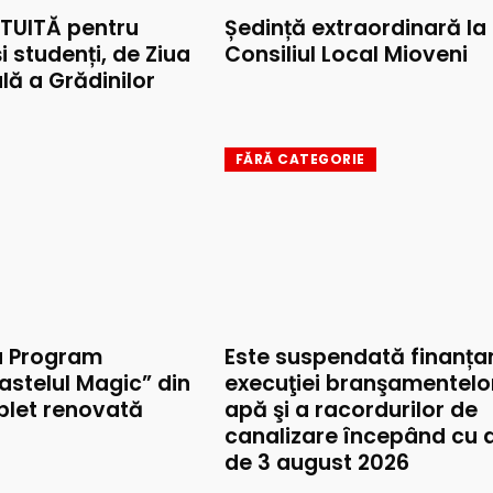
TUITĂ pentru
Ședință extraordinară la
și studenți, de Ziua
Consiliul Local Mioveni
lă a Grădinilor
FĂRĂ CATEGORIE
u Program
Este suspendată finanța
astelul Magic” din
execuţiei branşamentelo
mplet renovată
apă şi a racordurilor de
canalizare începând cu 
de 3 august 2026