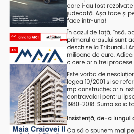
care i-au fost rezolvate
judecată. Așa face și p
face într-una!
În cazul de față, însă, pa
AD
primarul orașului sunt ac
deschise la Tribunalul 
AD
milioane de euro. Adică
o cere prin trei procese 
Este vorba de nesoluțio
legea 10/2001 și se refe
mp construcție; prin ins
contravalori pentru lips
1980-2018. Suma solicita
Insistență, de-a lungul
Ca să o spunem mai pe