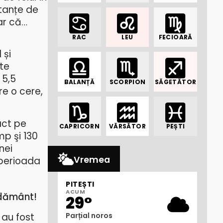
stanțe de
ar că…
RAC
LEU
FECIOARĂ
 și
ate
 5,5
BALANȚĂ
SCORPION
SĂGETĂTOR
e o cere,
act pe
CAPRICORN
VĂRSĂTOR
PEȘTI
mp şi 130
nei
Vremea
 perioada
PITEȘTI
ACUM
odământ!
29°
au fost
Parțial noros