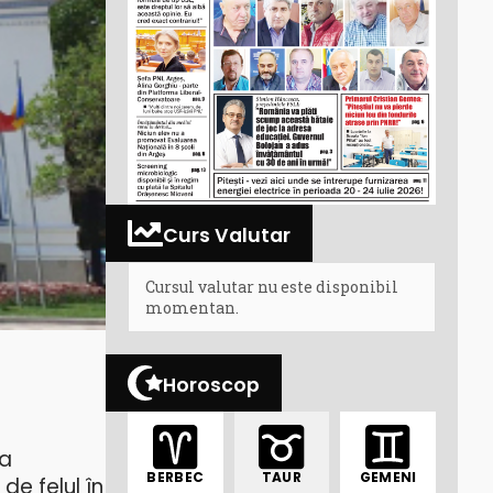
Curs Valutar
Cursul valutar nu este disponibil
momentan.
Horoscop
ța
BERBEC
TAUR
GEMENI
de felul în