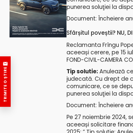
punerea soluţiei la dispoz
Document: Încheiere anu
Sfârșitul poveștii? NU, 
Reclamanta Frîngu Popes
aceeași cerere, pe 15 iu
FOND-CIVIL-CAMERA CON
TRIMITE O ȘTIRE
Tip solutie:
Anulează cer
judecată. Cu drept de c
comunicare, ce se depune
punerea soluţiei la dispoz
Document: Încheiere anu
Pe 27 noiembrie 2024, se
aceeași solicitare finan
2025: ” Tip solutie: Anu