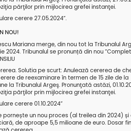
iţia părţilor prin mijlocirea grefei instanţei.
lare cerere 27.05.2024”.
DIN NOU!
cu Mariana merge, din nou tot la Tribunalul Arg
lie 2024. Tribunalul se pronunță din nou ”Complet
SILIU
erea. Solutia pe scurt: Anulează cererea de ch
erere de reexaminare în termen de 15 zile de la
 la Tribunalul Argeş. Pronunţată astăzi, 01.10.20
iţia părţilor prin mijlocirea grefei instanţei.
lare cerere 01.10.2024”
 pornește un nou proces (al treilea din 2024) și
ciară, de aproape 5,5 milioane de euro. Dosar fin
lează cererea