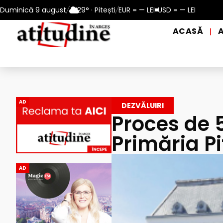
tești: 10 – 13 august 2026
Duminică 9 august
/
29° · Pitești
Reamintire: puncte de prim ajutor 
/
EUR = — LEI
USD = — LEI
ACASĂ
|
AD
DEZVĂLUIRI
Proces de 
Primăria Pi
AD