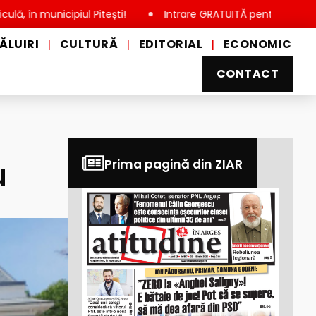
nicipiul Pitești!
Intrare GRATUITĂ pentru copii, elevi și stu
ĂLUIRI
CULTURĂ
EDITORIAL
ECONOMIC
|
|
|
CONTACT
u
Prima pagină din ZIAR