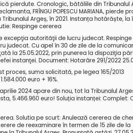
ică pierdute. Cronologic, bătăliile din Tribunalul
Reclamanta, FRÎNGU POPESCU MARIANA, pierde pro
 Tribunalul Argeș, în 2021. Instanța hotărăște, la
olutie: Respinge cererea
 excepţia autorităţii de lucru judecat. Respinge
ru judecat. Cu apel în 30 de zile de la comunicar
ată la 25.05.2022, prin punerea la dispoziţia părţ
 grefei instanţei. Document: Hotarâre 291/2022 25.
t proces, suma solicitată, pe legea 165/2013
1.584.000 euro + 16%.
n aprilie 2024 apare din nou, tot la Tribunalul Arg
sta, 5.466.960 euro! Soluția instanței: Complet:
ererea. Solutia pe scurt: Anulează cererea de ch
erere de reexaminare în termen de 15 zile de la
 la Tribunalul Argeş. Pronunţată astăzi, 27.05.2