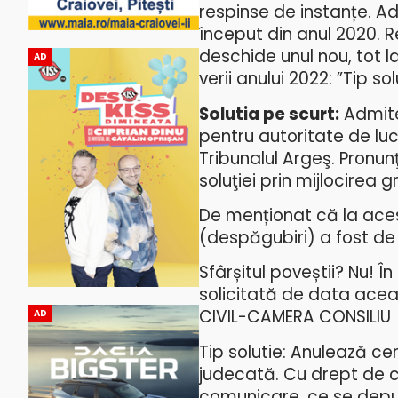
respinse de instanțe. Ad
început din anul 2020. 
deschide unul nou, tot la
AD
verii anului 2022: ”Tip s
Solutia pe scurt:
Admite
pentru autoritate de luc
Tribunalul Argeş. Pronunţ
soluţiei prin mijlocirea
De menționat că la aces
(despăgubiri) a fost de 
Sfârșitul poveștii? Nu! Î
solicitată de data acea
CIVIL-CAMERA CONSILIU
AD
Tip solutie: Anulează c
judecată. Cu drept de c
comunicare, ce se depune