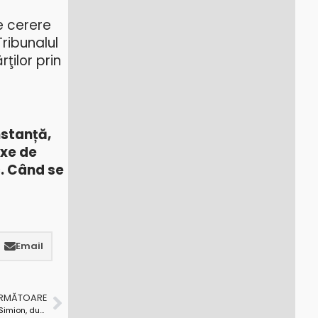
e cerere
ribunalul
ţilor prin
nstanță,
axe de
c. Când se
Email
URMĂTOARE
Fostul PSD-ist Dorin Mărășoiu îl susține pe George Simion, după Călin Georgescu…