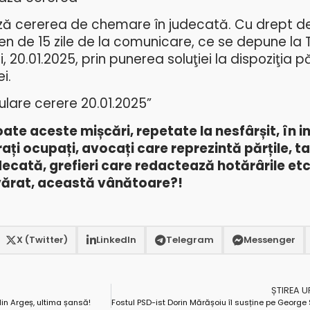
ază cererea de chemare în judecată. Cu drept d
n de 15 zile de la comunicare, ce se depune la T
 20.01.2025, prin punerea soluţiei la dispoziţia păr
i.
ulare cerere
20.01.2025”
ate aceste mișcări, repetate la nesfârșit, în i
ți ocupați, avocați care reprezintă părțile, t
udecată, grefieri care redactează hotărârile et
evărat, această vânătoare?!
X (Twitter)
LinkedIn
Telegram
Messenger
ȘTIREA 
in Argeș, ultima șansă!