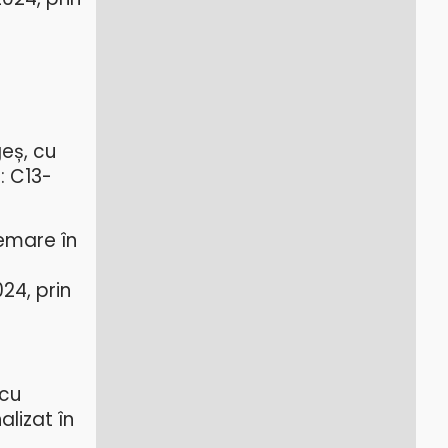
eș, cu
: C13-
emare în
24, prin
 cu
alizat în