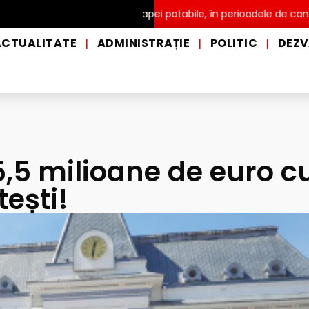
și de distribuire a apei potabile, în perioadele de caniculă, în mu
ACTUALITATE
ADMINISTRAȚIE
POLITIC
DEZV
|
|
|
5,5 milioane de euro c
tești!