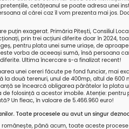
 pretențiile, cetățeanul se poate adresa unei in
ersoana al cărei caz îl vom prezenta mai jos. Do
re puțin exagerat. Primăria Pitești, Consiliul Local
ționați, prin trei acțiuni diferite doar în 2024, to
Argeș, pentru plata unei sume uriașe, de aproape
 este vorba de aceeași sumă, însă persoana car
diferite. Ultima încercare s-a finalizat recent!
narea unei cereri făcute pe fond funciar, mai ex
ră la două terenuri, unul de 400mp, altul de 600 
tanță se încearcă obligarea pârâtelor la plata u
a de folosință a acestor imobile. Atenție: pentru
tă? Un fleac, în valoare de 5.466.960 euro!
 anilor. Toate procesele au avut un singur dezn
 românește, până acum, toate aceste procese 