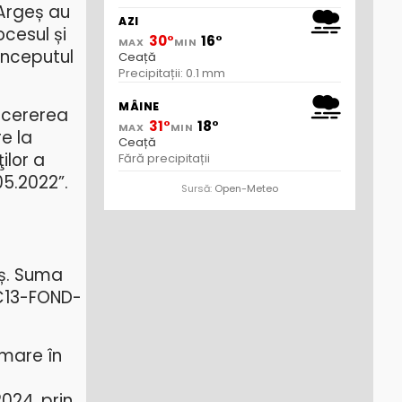
 Argeș au
AZI
cesul și
30°
16°
MAX
MIN
 începutul
Ceață
Precipitații: 0.1 mm
MÂINE
 cererea
31°
18°
MAX
MIN
e la
Ceață
ilor a
Fără precipitații
05.2022”.
Sursă:
Open-Meteo
eș. Suma
 C13-FOND-
emare în
024, prin