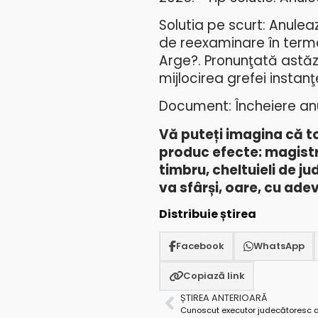
Solutia pe scurt: Anule
de reexaminare în terme
Arge?. Pronunţată astăzi,
mijlocirea grefei instanţe
Document: Încheiere an
Vă puteți imagina că to
produc efecte: magistra
timbru, cheltuieli de j
va sfârși, oare, cu ad
Distribuie știrea
Facebook
WhatsApp
Copiază link
ȘTIREA ANTERIOARĂ
Cunoscut executor judecătoresc d