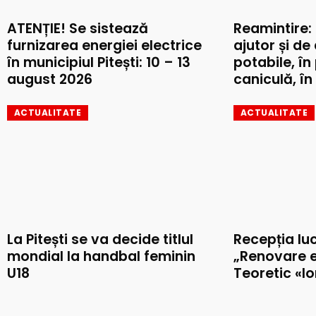
ATENȚIE! Se sistează
Reamintire:
furnizarea energiei electrice
ajutor și de
în municipiul Pitești: 10 – 13
potabile, în
august 2026
caniculă, în 
ACTUALITATE
ACTUALITATE
La Pitești se va decide titlul
Recepția luc
mondial la handbal feminin
„Renovare e
U18
Teoretic «I