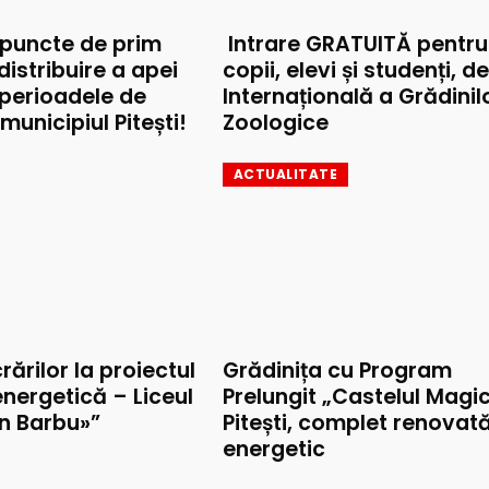
 puncte de prim
Intrare GRATUITĂ pentru
 distribuire a apei
copii, elevi și studenți, d
 perioadele de
Internațională a Grădinil
municipiul Pitești!
Zoologice
ACTUALITATE
rărilor la proiectul
Grădinița cu Program
nergetică – Liceul
Prelungit „Castelul Magic
on Barbu»”
Pitești, complet renovat
energetic