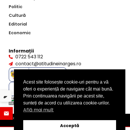
Politic
Cultură
Editorial
Economic
Informații
0722 543 112
contact@atitudineinarges.ro
Acest site folosește cookie-uri pentru a vă
oferi o experiență de navigare cât mai bună.
Prin continuarea navigării pe acest site,
sunteți de acord cu utilizarea cookie-urilor.
Află mai mult
©2026 Atitudine în Argeș. Toate drepturile rezervate
design by
XITE.ro
Acceptă