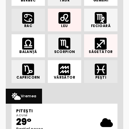
BERBEC
TAUR
GEMENI
RAC
LEU
FECIOARĂ
BALANȚĂ
SCORPION
SĂGETĂTOR
CAPRICORN
VĂRSĂTOR
PEȘTI
Vremea
PITEȘTI
ACUM
29°