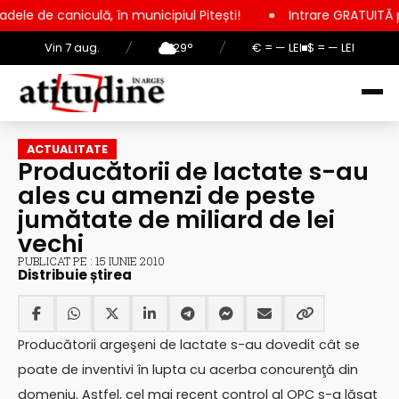
ă, în municipiul Pitești!
Intrare GRATUITĂ pentru copii, ele
Vin 7 aug.
/
29°
/
€ = — LEI
$ = — LEI
ACTUALITATE
Producătorii de lactate s-au
ales cu amenzi de peste
jumătate de miliard de lei
vechi
PUBLICAT PE : 15 IUNIE 2010
Distribuie știrea
Producătorii argeşeni de lactate s-au dovedit cât se
poate de inventivi în lupta cu acerba concurenţă din
domeniu. Astfel, cel mai recent control al OPC s-a lăsat