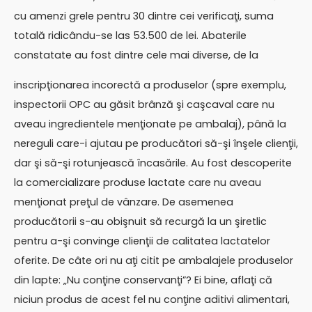
cu amenzi grele pentru 30 dintre cei verificaţi, suma
totală ridicându-se las 53.500 de lei. Abaterile
constatate au fost dintre cele mai diverse, de la
inscripţionarea incorectă a produselor (spre exemplu,
inspectorii OPC au găsit brânză şi caşcaval care nu
aveau ingredientele menţionate pe ambalaj), până la
nereguli care-i ajutau pe producători să-şi înşele clienţii,
dar şi să-şi rotunjească încasările. Au fost descoperite
la comercializare produse lactate care nu aveau
menţionat preţul de vânzare. De asemenea
producătorii s-au obişnuit să recurgă la un şiretlic
pentru a-şi convinge clienţii de calitatea lactatelor
oferite. De câte ori nu aţi citit pe ambalajele produselor
din lapte: „Nu conţine conservanţi”? Ei bine, aflaţi că
niciun produs de acest fel nu conţine aditivi alimentari,