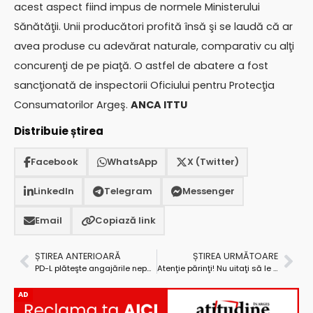
acest aspect fiind impus de normele Ministerului
Sănătăţii. Unii producători profită însă şi se laudă că ar
avea produse cu adevărat naturale, comparativ cu alţi
concurenţi de pe piaţă. O astfel de abatere a fost
sancţionată de inspectorii Oficiului pentru Protecţia
Consumatorilor Argeş.
ANCA ITTU
Distribuie știrea
Facebook
WhatsApp
X (Twitter)
LinkedIn
Telegram
Messenger
Email
Copiază link
ȘTIREA ANTERIOARĂ
ȘTIREA URMĂTOARE
PD-L plăteşte angajările neperformante făcute de PNL, în Sănătate
Atenţie părinţi! Nu uitaţi să le faceţi paşapoarte copiilor chiar dacă plecaţi în spaţiul U.E.!
AD