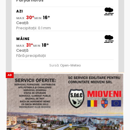
Parțial noros
AZI
30°
16°
MAX
MIN
Ceață
Precipitații: 0.1 mm
MÂINE
31°
18°
MAX
MIN
Ceață
Fără precipitații
Sursă:
Open-Meteo
AD