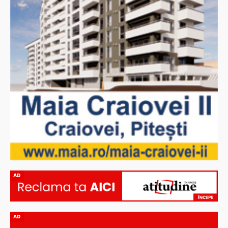
AD
AD