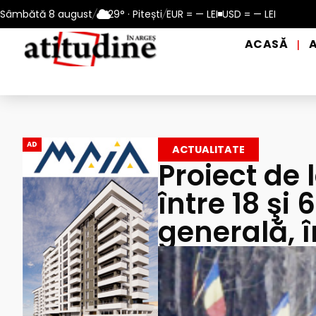
Pitești: 10 – 13 august 2026
Sâmbătă 8 august
/
29° · Pitești
/
Reamintire: puncte de prim ajuto
EUR = — LEI
USD = — LEI
ACASĂ
|
AD
ACTUALITATE
Proiect de 
între 18 şi 
generală, î