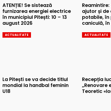
ATENȚIE! Se sistează
Reamintire:
furnizarea energiei electrice
ajutor și de
în municipiul Pitești: 10 – 13
potabile, în
august 2026
caniculă, în 
ACTUALITATE
ACTUALITATE
La Pitești se va decide titlul
Recepția luc
mondial la handbal feminin
„Renovare e
U18
Teoretic «I