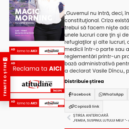
„Guvernul nu intră, deci, 
constituţional. Criza exist
trebui să facem nişte ad
unele lucruri care ţin şi
refugiaţilor şi alte lucru
medicii într-o parte sau a
AD
reglementări printr-un pr
bază administrativă pentr
AD
TRIMITE O ȘTIRE
a declarat Vasile Dîncu., po
Distribuie știrea
Facebook
WhatsApp
AD
Copiază link
ȘTIREA ANTERIOARĂ