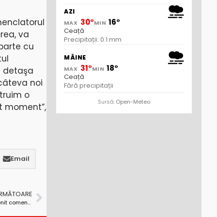
AZI
menclatorul
30°
16°
MAX
MIN
Ceață
ărea, va
Precipitații: 0.1 mm
parte cu
tul
MÂINE
31°
18°
ea detaşa
MAX
MIN
Ceață
 câteva noi
Fără precipitații
truim o
Sursă:
Open-Meteo
st moment”,
Email
URMĂTOARE
Ion Dumitru: o parte din ,,atotștiutorii“ noștri au devenit comentatori ai războiului, deși ei habar nu au unde este Kievul!