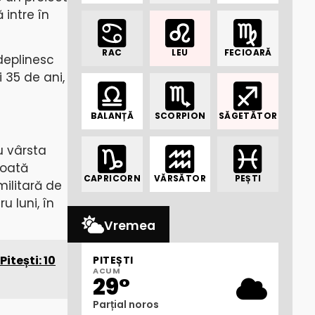
 intre în
RAC
LEU
FECIOARĂ
ndeplinesc
i 35 de ani,
BALANȚĂ
SCORPION
SĂGETĂTOR
u vârsta
poată
CAPRICORN
VĂRSĂTOR
PEȘTI
militară de
 luni, în
Vremea
itești: 10
PITEȘTI
ACUM
29°
Parțial noros