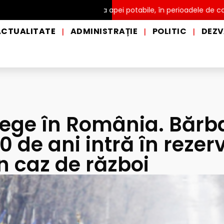
r și de distribuire a apei potabile, în perioadele de caniculă, în 
ACTUALITATE
ADMINISTRAȚIE
POLITIC
DEZV
|
|
|
lege în România. Bărba
60 de ani intră în rezer
n caz de război