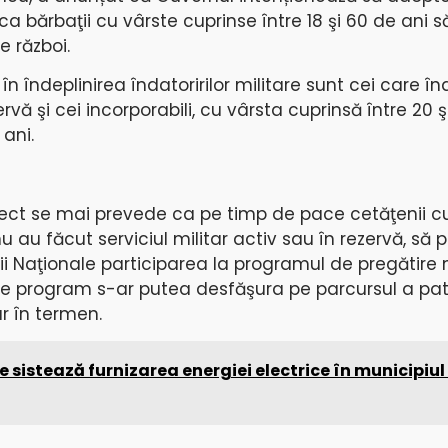
a bărbaţii cu vârste cuprinse între 18 şi 60 de ani să
e război.
i în îndeplinirea îndatoririlor militare sunt cei care î
ervă şi cei incorporabili, cu vârsta cuprinsă între 20 ş
 ani.
roiect se mai prevede ca pe timp de pace cetăţenii c
nu au făcut serviciul militar activ sau în rezervă, să 
ării Naţionale participarea la programul de pregătire 
de program s-ar putea desfăşura pe parcursul a patru
ar în termen.
e sistează furnizarea energiei electrice în municipiul P