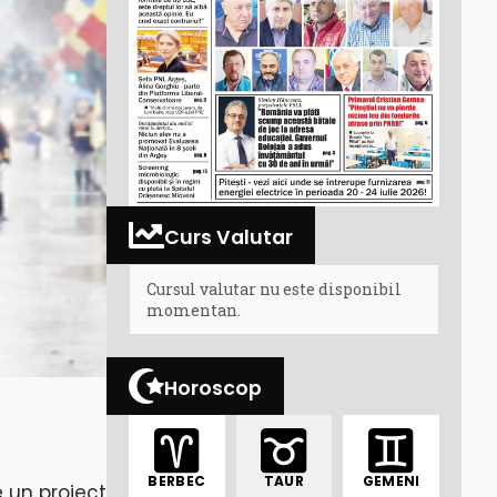
Curs Valutar
Cursul valutar nu este disponibil
momentan.
Horoscop
BERBEC
TAUR
GEMENI
e un proiect