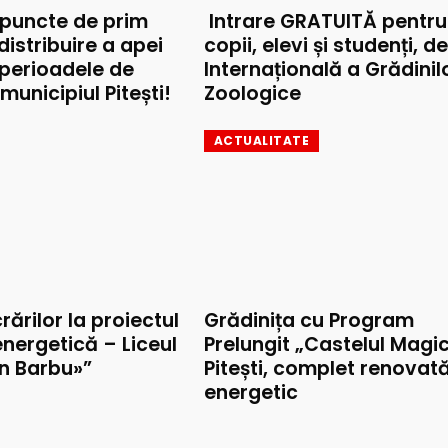
 puncte de prim
Intrare GRATUITĂ pentru
 distribuire a apei
copii, elevi și studenți, d
 perioadele de
Internațională a Grădinil
municipiul Pitești!
Zoologice
ACTUALITATE
rărilor la proiectul
Grădinița cu Program
nergetică – Liceul
Prelungit „Castelul Magic
on Barbu»”
Pitești, complet renovat
energetic