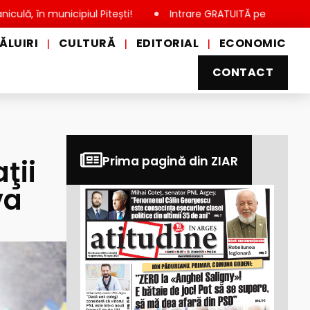
municipiul Pitești!
Intrare GRATUITĂ pentru copii, elevi și s
ĂLUIRI
CULTURĂ
EDITORIAL
ECONOMIC
|
|
|
CONTACT
ţii
Prima pagină din ZIAR
va