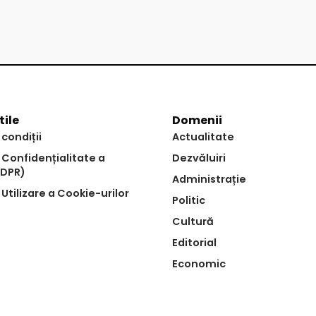
tile
Domenii
 condiții
Actualitate
e Confidențialitate a
Dezvăluiri
GDPR)
Administrație
 Utilizare a Cookie-urilor
Politic
Cultură
Editorial
Economic