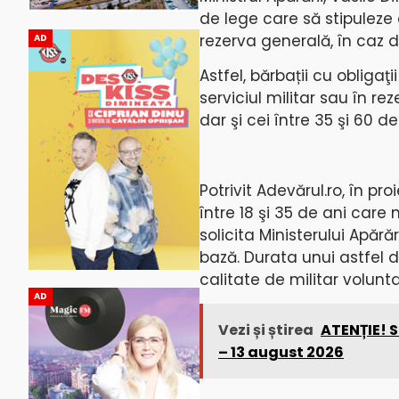
de lege care să stipuleze c
rezerva generală, în caz d
AD
Astfel, bărbații cu obligaţi
serviciul militar sau în rez
dar şi cei între 35 şi 60 de
Potrivit Adevărul.ro, în p
între 18 şi 35 de ani care 
solicita Ministerului Apăr
bază. Durata unui astfel 
calitate de militar volunt
AD
Vezi și știrea
ATENȚIE! S
– 13 august 2026