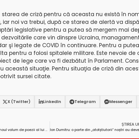
în starea de criză pentru că aceasta nu există în no
ă, iar noi va trebui, după ce starea de alertă va disp
aptări legislative pentru a putea să mergem mai de
 de dezvoltările care vin dinspre Ucraina, managamen
ri, dar şi legate de COVID în continuare. Pentru a put
lta pentru a folosi spitalele militare. Este nevoie de
oiect de lege care va fi dezbătut în Parlament. Cons
u această situaţie. Pentru situaţia de criză din ace
trivit sursei citate.
X (Twitter)
LinkedIn
Telegram
Messenger
ȘTIREA 
„FEMEIA, SUSPINUL LUTULUI MEU! ”- noul volum de poezii al lui George Baciu