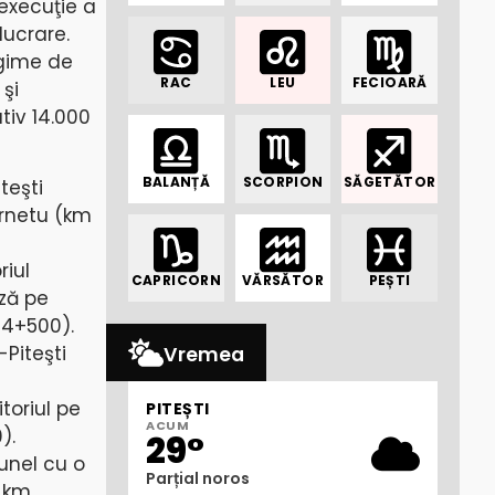
 execuţie a
lucrare.
ngime de
RAC
LEU
FECIOARĂ
şi
tiv 14.000
BALANȚĂ
SCORPION
SĂGETĂTOR
teşti
ornetu (km
riul
CAPRICORN
VĂRSĂTOR
PEȘTI
ază pe
44+500).
-Piteşti
Vremea
toriul pe
PITEȘTI
ACUM
).
29°
unel cu o
Parțial noros
 km,