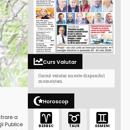
Curs Valutar
Cursul valutar nu este disponibil
momentan.
Horoscop
trare a
ii Publice
BERBEC
TAUR
GEMENI