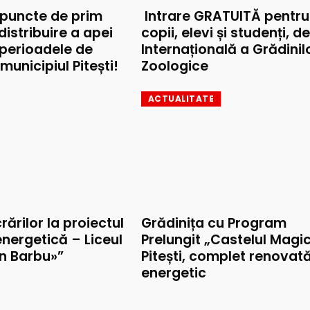
 puncte de prim
Intrare GRATUITĂ pentru
 distribuire a apei
copii, elevi și studenți, d
 perioadele de
Internațională a Grădinil
municipiul Pitești!
Zoologice
ACTUALITATE
rărilor la proiectul
Grădinița cu Program
nergetică – Liceul
Prelungit „Castelul Magic
on Barbu»”
Pitești, complet renovat
energetic