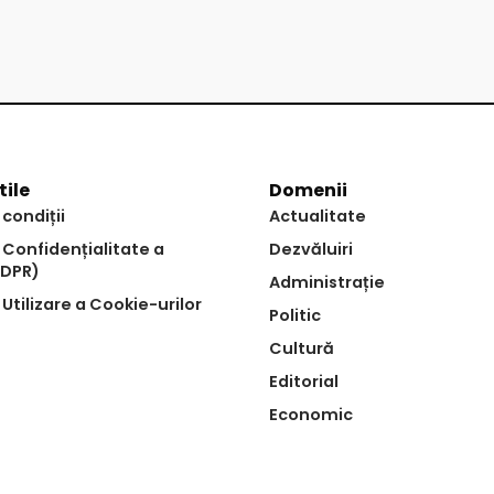
tile
Domenii
 condiții
Actualitate
e Confidențialitate a
Dezvăluiri
GDPR)
Administrație
 Utilizare a Cookie-urilor
Politic
Cultură
Editorial
Economic