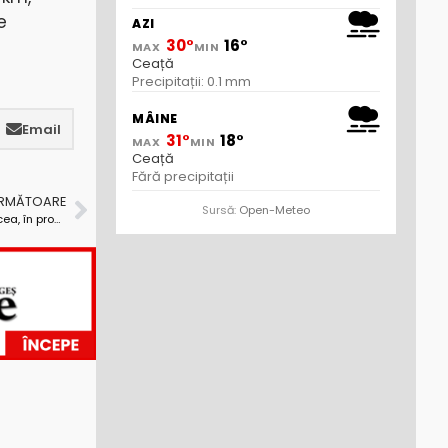
e
AZI
30°
16°
MAX
MIN
Ceață
Precipitații: 0.1 mm
MÂINE
Email
31°
18°
MAX
MIN
Ceață
Fără precipitații
URMĂTOARE
Sursă:
Open-Meteo
Dosarul de corupție al patronului Vicexpert din Vâlcea, în pronunțare la Curtea de Apel Pitești