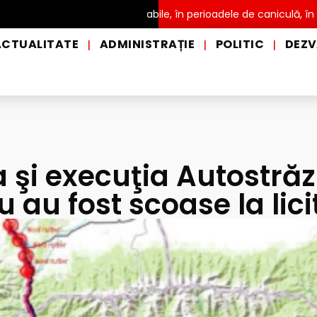
tribuire a apei potabile, în perioadele de caniculă, în municipiul 
ACTUALITATE
ADMINISTRAȚIE
POLITIC
DEZV
|
|
|
 şi execuţia Autostrăz
u au fost scoase la lici