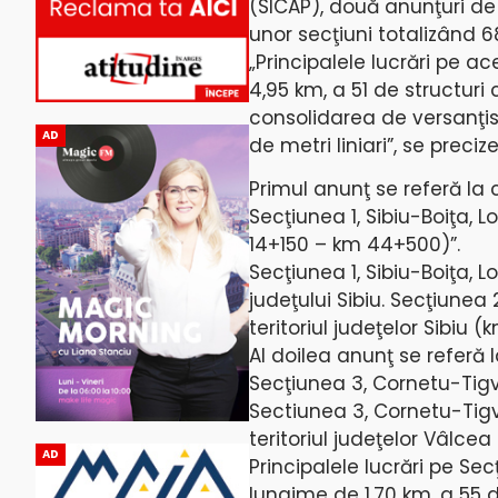
(SICAP), două anunţuri de i
unor secţiuni totalizând 68
„Principalele lucrări pe a
4,95 km, a 51 de structuri
consolidarea de versanţi
AD
de metri liniari”, se prec
Primul anunţ se referă la 
Secţiunea 1, Sibiu-Boiţa, 
14+150 – km 44+500)”.
Secţiunea 1, Sibiu-Boiţa, L
judeţului Sibiu. Secţiunea
teritoriul judeţelor Sibi
Al doilea anunţ se referă 
Secţiunea 3, Cornetu-Tig
Sectiunea 3, Cornetu-Tigve
teritoriul judeţelor Vâlc
AD
Principalele lucrări pe Se
lungime de 1,70 km, a 55 d