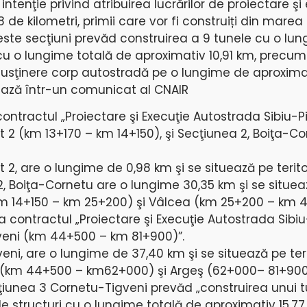
ntenţie privind atribuirea lucrărilor de proiectare şi
 de kilometri, primii care vor fi construiți din marea 
ceste secţiuni prevăd construirea a 9 tunele cu o lu
 cu o lungime totală de aproximativ 10,91 km, precum 
susţinere corp autostradă pe o lungime de aproxima
izează într-un comunicat al CNAIR
contractul „Proiectare şi Execuţie Autostrada Sibiu-Pi
Lot 2 (km 13+170 – km 14+150), şi Secţiunea 2, Boiţa-C
ot 2, are o lungime de 0,98 km şi se situează pe terito
 2, Boiţa-Cornetu are o lungime 30,35 km şi se situe
u (km 14+150 – km 25+200) şi Vâlcea (km 25+200 – km 
la contractul „Proiectare şi Execuţie Autostrada Sibiu
veni (km 44+500 – km 81+900)”.
ni, are o lungime de 37,40 km şi se situează pe teri
ea (km 44+500 – km62+000) şi Argeş (62+000– 81+900
cţiunea 3 Cornetu-Tigveni prevăd „construirea unui t
e structuri cu o lungime totală de aproximativ 15,77