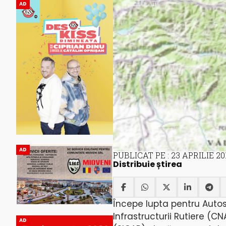
AD
AD
PUBLICAT PE : 23 APRILIE 20
Distribuie știrea
Începe lupta pentru Autos
Infrastructurii Rutiere (CNA
AD