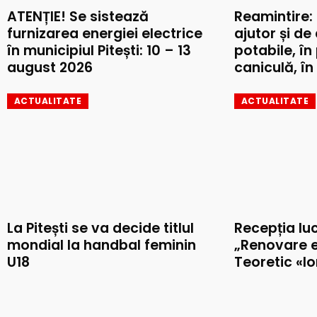
ATENȚIE! Se sistează
Reamintire:
furnizarea energiei electrice
ajutor și de
în municipiul Pitești: 10 – 13
potabile, în
august 2026
caniculă, în 
ACTUALITATE
ACTUALITATE
La Pitești se va decide titlul
Recepția luc
mondial la handbal feminin
„Renovare e
U18
Teoretic «I