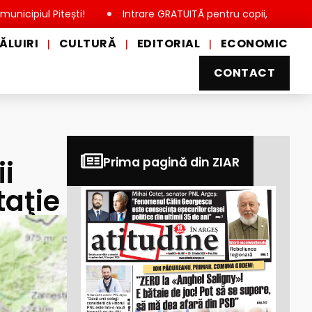
Pitești!
Intrare GRATUITĂ pentru copii, elevi și studenți, de
ĂLUIRI
CULTURĂ
EDITORIAL
ECONOMIC
|
|
|
CONTACT
ii
Prima pagină din ZIAR
taţie