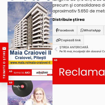
precum şi consolidarea d
aproximativ 5.650 de metri
Distribuie știrea
Facebook
WhatsApp
Copiază link
ȘTIREA ANTERIOARĂ
TRIMITE O ȘTIRE
AD
AD
AD