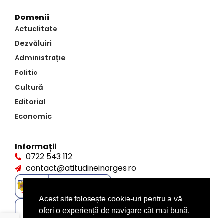
Domenii
Actualitate
Dezvăluiri
Administrație
Politic
Cultură
Editorial
Economic
Informații
0722 543 112
contact@atitudineinarges.ro
Acest site folosește cookie-uri pentru a vă
oferi o experiență de navigare cât mai bună.