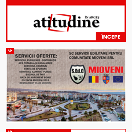
AD
AD