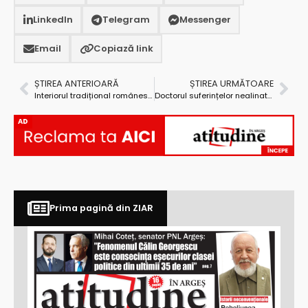
LinkedIn
Telegram
Messenger
Email
Copiază link
ȘTIREA ANTERIOARĂ
ȘTIREA URMĂTOARE
Interiorul tradițional românesc, promovat de Elena Stoica și micii pictori de la Corbeni
Doctorul suferințelor nealinate lucrează în Spitalul Județean
AD
Prima pagină din ZIAR