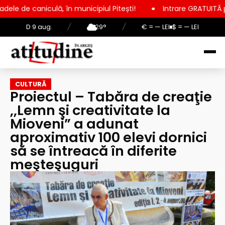
ă, în municipiul Pitești!
Intrare GRATUITĂ pentru copii, elev
D 9 aug.
/
29°
/
€ = — LEI
$ = — LEI
CULTURĂ
Proiectul – Tabăra de creaţie
,,Lemn şi creativitate la
Mioveni” a adunat
aproximativ 100 elevi dornici
să se întreacă în diferite
meşteşuguri