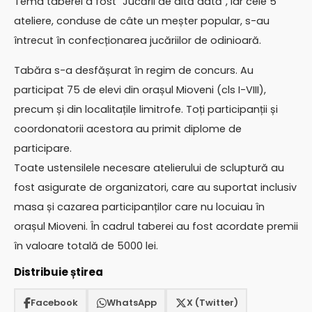
Tema taberei a fost ”Jucării de altă dată”, iar cele 5
ateliere, conduse de câte un meșter popular, s-au
întrecut în confecționarea jucăriilor de odinioară.
Tabăra s-a desfășurat în regim de concurs. Au
participat 75 de elevi din orașul Mioveni (cls I-VIII),
precum și din localitațile limitrofe. Toți participanții și
coordonatorii acestora au primit diplome de
participare.
Toate ustensilele necesare atelierului de scluptură au
fost asigurate de organizatori, care au suportat inclusiv
masa și cazarea participanților care nu locuiau în
orașul Mioveni. În cadrul taberei au fost acordate premii
în valoare totală de 5000 lei.
Distribuie știrea
Facebook
WhatsApp
X (Twitter)