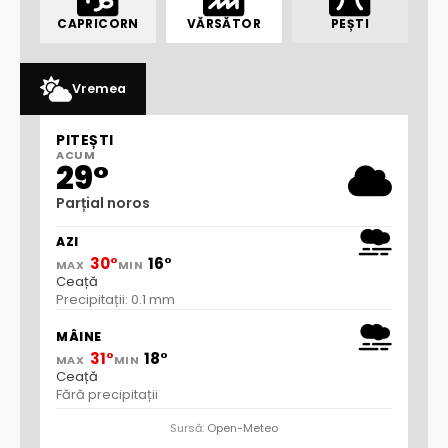
CAPRICORN
VĂRSĂTOR
PEȘTI
Vremea
PITEȘTI
ACUM
29°
Parțial noros
AZI
30°
16°
MAX
MIN
Ceață
Precipitații: 0.1 mm
MÂINE
31°
18°
MAX
MIN
Ceață
Fără precipitații
Sursă:
Open-Meteo