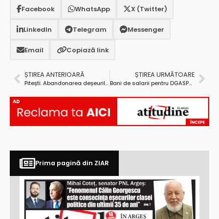
Facebook
WhatsApp
X (Twitter)
LinkedIn
Telegram
Messenger
Email
Copiază link
ȘTIREA ANTERIOARĂ
ȘTIREA URMĂTOARE
Pitești. Abandonarea deșeurilor provenite din construcții și demolări se sancționează!
Bani de salarii pentru DGASPC din fondul de rezervă al Guvernului?
AD
Prima pagină din ZIAR