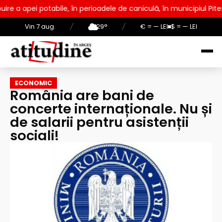
ile, în perioadele de caniculă, în municipiul Pitești!
Intrar
Vin 7 aug.
/
29°
/
€ = — LEI
$ = — LEI
ECONOMIC
România are bani de
concerte internaționale. Nu și
de salarii pentru asistenții
sociali!