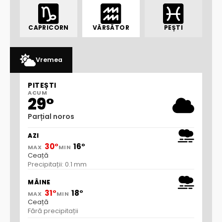
CAPRICORN
VĂRSĂTOR
PEȘTI
Vremea
PITEȘTI
ACUM
29°
Parțial noros
AZI
30°
16°
MAX
MIN
Ceață
Precipitații: 0.1 mm
MÂINE
31°
18°
MAX
MIN
Ceață
Fără precipitații