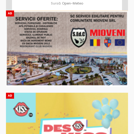
Sursă:
Open-Meteo
AD
AD