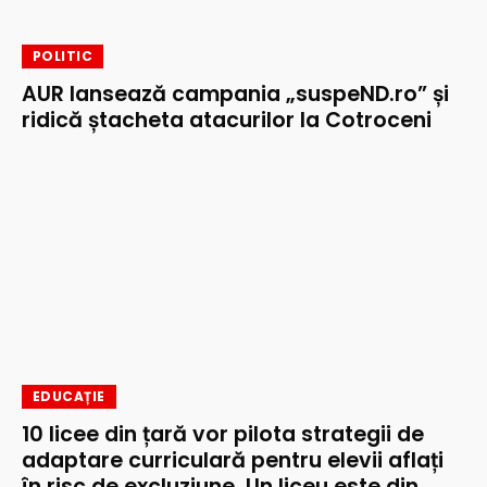
POLITIC
AUR lansează campania „suspeND.ro” și
ridică ștacheta atacurilor la Cotroceni
EDUCAȚIE
10 licee din țară vor pilota strategii de
adaptare curriculară pentru elevii aflați
în risc de excluziune. Un liceu este din