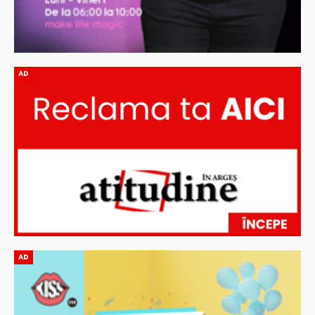
AD
AD