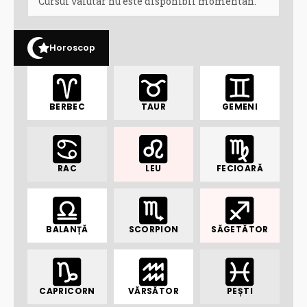
Cursul valutar nu este disponibil momentan.
Horoscop
BERBEC
TAUR
GEMENI
RAC
LEU
FECIOARĂ
BALANȚĂ
SCORPION
SĂGETĂTOR
CAPRICORN
VĂRSĂTOR
PEȘTI