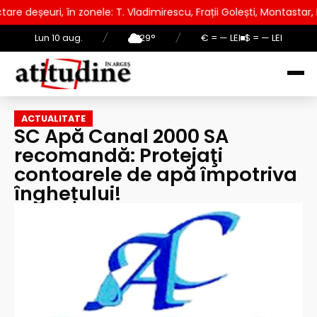
ele: T. Vladimirescu, Frații Golești, Montastar, Prundu
AUR
Lun 10 aug.
/
29°
/
€ = — LEI
$ = — LEI
ACTUALITATE
SC Apă Canal 2000 SA
recomandă: Protejaţi
contoarele de apă împotriva
înghețului!