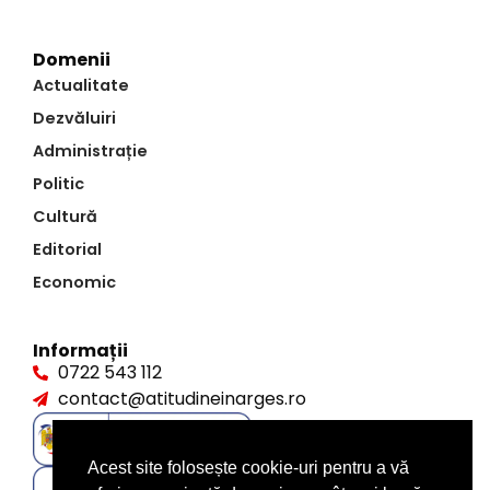
Domenii
Actualitate
Dezvăluiri
Administrație
Politic
Cultură
Editorial
Economic
Informații
0722 543 112
contact@atitudineinarges.ro
Acest site folosește cookie-uri pentru a vă