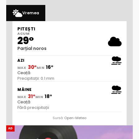
Vremea
PITEȘTI
ACUM
29°
Parțial noros
AZI
30°
16°
MAX
MIN
Ceață
Precipitații: 0.1 mm
MÂINE
31°
18°
MAX
MIN
Ceață
Fără precipitații
Sursă:
Open-Meteo
AD