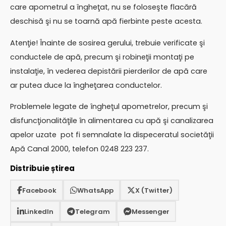
care apometrul a îngheţat, nu se foloseşte flacără
deschisă şi nu se toarnă apă fierbinte peste acesta.
Atenţie! Înainte de sosirea gerului, trebuie verificate şi
conductele de apă, precum şi robineţii montaţi pe
instalaţie, în vederea depistării pierderilor de apă care
ar putea duce la îngheţarea conductelor.
Problemele legate de îngheţul apometrelor, precum şi
disfuncţionalităţile în alimentarea cu apă şi canalizarea
apelor uzate pot fi semnalate la dispeceratul societăţii
Apă Canal 2000, telefon 0248 223 237.
Distribuie știrea
Facebook
WhatsApp
X (Twitter)
LinkedIn
Telegram
Messenger