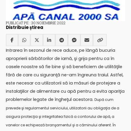
PUBLICAT PE : 30 NOIEMBRIE 2022
Distribuie știrea
Intrarea în sezonul de rece aduce, pe lângă bucuria
aproprierii sărbătorilor de iarnă, şi grija pentru ca în
casele noastre să fie bine şi să beneficiem de utilităţile
fără de care cu siguranţă ne-am îngreuna traiul. Astfel,
este necesar ca utilizatorii să ia măsuri de protejare a
instalaţiilor de alimentare cu apă pentru a evita apariţia
problemelor legate de îngheţul acestora.
După cum
prevede şi regulamentul serviciului, utilizatorii au obligaţia de a
asigura protecţia şi integritatea fizică a contorului de apă, a
vanelor ce echipează branşamentul şi a căminului aferent. În