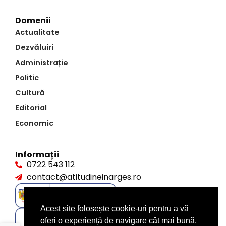
Domenii
Actualitate
Dezvăluiri
Administrație
Politic
Cultură
Editorial
Economic
Informații
0722 543 112
contact@atitudineinarges.ro
Acest site folosește cookie-uri pentru a vă
oferi o experiență de navigare cât mai bună.