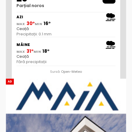
Parțial noros
AZI
30°
16°
MAX
MIN
Ceață
Precipitații: 0.1 mm
MÂINE
31°
18°
MAX
MIN
Ceață
Fără precipitații
Sursă:
Open-Meteo
AD