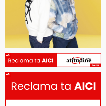
AD
AD