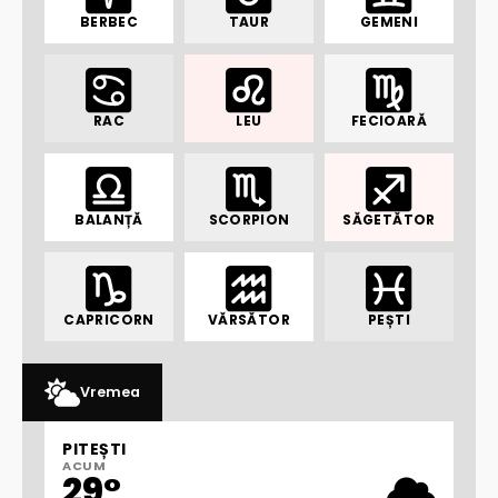
BERBEC
TAUR
GEMENI
RAC
LEU
FECIOARĂ
BALANȚĂ
SCORPION
SĂGETĂTOR
CAPRICORN
VĂRSĂTOR
PEȘTI
Vremea
PITEȘTI
ACUM
29°