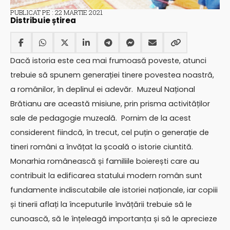
PUBLICAT PE : 22 MARTIE 2021
Distribuie știrea
Dacă istoria este cea mai frumoasă poveste, atunci
trebuie să spunem generației tinere povestea noastră,
a românilor, în deplinul ei adevăr. Muzeul Național
Brătianu are această misiune, prin prisma activităților
sale de pedagogie muzeală. Pornim de la acest
considerent fiindcă, în trecut, cel puțin o generație de
tineri români a învățat la școală o istorie ciuntită.
Monarhia românească și familiile boierești care au
contribuit la edificarea statului modern român sunt
fundamente indiscutabile ale istoriei naționale, iar copiii
și tinerii aflați la începuturile învățării trebuie să le
cunoască, să le înțeleagă importanța și să le aprecieze