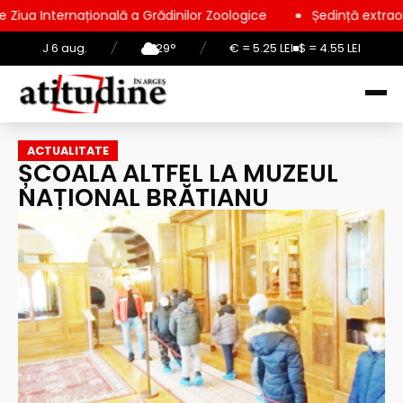
ională a Grădinilor Zoologice
Ședință extraordinară la Consil
J 6 aug.
/
29°
/
€ = 5.25 LEI
$ = 4.55 LEI
ACTUALITATE
ȘCOALA ALTFEL LA MUZEUL
NAȚIONAL BRĂTIANU