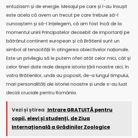
entuziasm și de energie. Mesajul pe care și l-au însușit
este acela că avem un trecut pe care trebuie să-l
cunoaștem și să-l înțelegem, că am fost încă de la
momentul unirii Principatelor deosebit de importanți pe
bătrânul continent european și că Brătienii sunt un
simbol al tenacității în atingerea obiectivelor naționale.
Este un privilegiu să le putem oferi atât celor mici, cât și
celor tineri date reale despre istoria țării noastre aici, în
vatra Brătienilor, unde au poposit, de-a lungul timpului,
mari personalități ale istoriei noastre și unde s-au luat
decizii cruciale pentru România.
Vezi și știrea
Intrare GRATUITĂ pentru
copii, elevi și studenți, de Ziua
Internațională a Grădinilor Zoologice