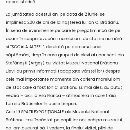
opera istorică.
La jumătatea acestui an, pe data de 2 iunie, se
împlinesc 200 de ani de la nașterea lui Ion C. Brătianu.
În seria de evenimente pe care le pregătim încă de pe
acum în scopul evocării marelui om de stat se numără
și ”ȘCOALA ALTFEL”, derulată pe parcursul unei
săptămâni, timp în care grupuri de elevi ai unor școli din
Ștefănești (Argeș) au vizitat Muzeul Național Brătianu.
Elevii au primit informații (adaptate vârstei lor) despre
cele mai importante momente din cariera marelui om
de stat care a fost Ion C. Brătianu și, mai ales, au putut
vedea – aici, la Vila Florica – atmosfera în care trăia
familia Brătienilor în acele timpuri.
Cele 19 SPAȚII EXPOZIȚIONALE ale Muzeului Național
Brătianu i-au încântat pe copii, iar noi, echipa muzeului,
ne-am bucurat să-i vedem, la finalul vizitei, plini de