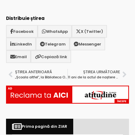
Distribuie știrea
Facebook
WhatsApp
X (Twitter)
LinkedIn
Telegram
Messenger
Email
Copiază link
ȘTIREA ANTERIOARĂ
ȘTIREA URMĂTOARE
„Școala altfel”, la Biblioteca Orășenească Topoloveni
11 ani de la actul de naștere al noului sediu al Filarmonicii Pitești
AD
Prima pagină din ZIAR