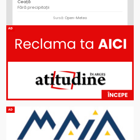
Ceață
Fără precipitații
Sursă:
Open-Meteo
AD
AD