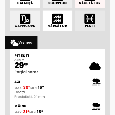
BALANȚĂ
SCORPION
SĂGETĂTOR
CAPRICORN
VĂRSĂTOR
PEȘTI
Vremea
PITEȘTI
ACUM
29°
Parțial noros
AZI
30°
16°
MAX
MIN
Ceață
Precipitații: 0.1 mm
MÂINE
31°
18°
MAX
MIN