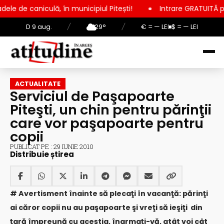
 în municipiul Pitești!
Intrare GRATUITĂ pentru copii, elevi
D 9 aug.
/
29°
/
€ = — LEI
$ = — LEI
ACTUALITATE
Serviciul de Paşapoarte
Piteşti, un chin pentru părinţii
care vor paşapoarte pentru
copii
PUBLICAT PE : 29 IUNIE 2010
Distribuie știrea
# Avertisment înainte să plecaţi în vacanţă: părinţi
ai căror copii nu au paşapoarte şi vreţi să ieşiţi din
ţară împreună cu aceştia, înarmaţi-vă, atât voi cât