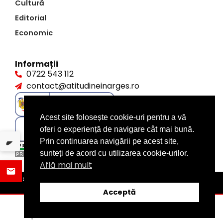
Cultură
Editorial
Economic
Informații
0722 543 112
contact@atitudineinarges.ro
Acest site folosește cookie-uri pentru a vă
oferi o experiență de navigare cât mai bună.
Prin continuarea navigării pe acest site,
sunteți de acord cu utilizarea cookie-urilor.
Află mai mult
©2026 Atitudine în Argeș. Toate drepturile rezervate
design by
XITE.ro
Acceptă
ȘTIRI
DISTRIBUIE
CATEGORII