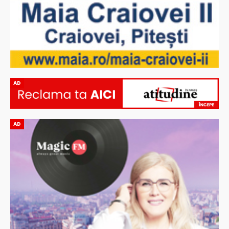
AD
AD