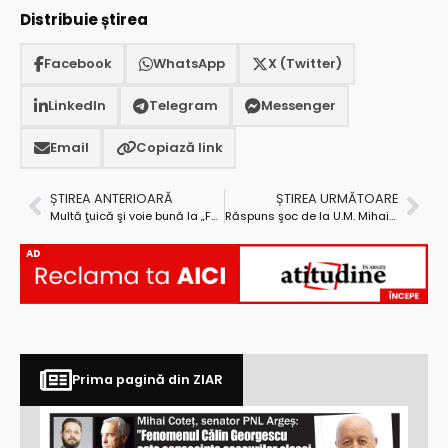
Distribuie știrea
Facebook
WhatsApp
X (Twitter)
LinkedIn
Telegram
Messenger
Email
Copiază link
ȘTIREA ANTERIOARĂ
ȘTIREA URMĂTOARE
Multă ţuică şi voie bună la „Festivalul Ţuicii” de la Coşeşti
Răspuns şoc de la U.M. Mihai Viteazul
AD
Prima pagină din ZIAR