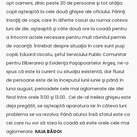
opt oameni, zilnic peste 20 de persoane şi tot atâţia
copii aşteaptă la cele două ghişee ale oficiului. Părinţi
însoţiţi de copii, care în diferite cazuri au numai cateva
luni de zile, aşteaptă şi câte două ore la coadă pentru
a întocmi actele necesare pentru mult râvnitul permis
de vacanţă. Întrebat despre situaţia în care sunt puşi
copiii, Eduard Uscatu, şeful Serviciului Public Comunitar
pentru Eliberarea şi Evidenţa Paşapoartelor Argeş, ne-a
spus că este la curent cu situaţia existentă, dar fluxul
de persoane este de la începutul lunii iunie şi până în
luna august, perioadele cele mai aglomerate ale zilei
fiind între orele 11.00 şi 13.00. Cel de-al treilea ghişeu este
deja pregătit, se aşteaptă aparatura iar în câteva luni
problema se va rezolva. Până atunci însă sfatul este ca
cei care nu vor să stea la coadă să evite orele cele mai
aglomerate.
IULIA BĂDOI