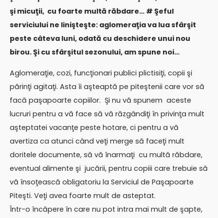
şi micuţii, cu foarte multă răbdare… # Şeful
serviciului ne linişteşte: aglomeraţia va lua sfârşit
peste câteva luni, odată cu deschidere unui nou
birou. Şi cu sfârşitul sezonului, am spune noi…
Aglomeraţie, cozi, funcţionari publici plictisiţi, copii şi
părinţi agitaţi. Asta îi aşteaptă pe piteştenii care vor să
facă paşapoarte copiilor. Şi nu vă spunem aceste
lucruri pentru a vă face să vă răzgândiţi în privinţa mult
aşteptatei vacanţe peste hotare, ci pentru a vă
avertiza ca atunci când veţi merge să faceţi mult
doritele documente, să vă înarmaţi cu multă răbdare,
eventual alimente şi jucării, pentru copiii care trebuie să
vă însoţească obligatoriu la Serviciul de Paşapoarte
Piteşti. Veţi avea foarte mult de asteptat.
Într-o încăpere în care nu pot intra mai mult de şapte,