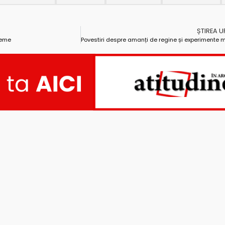
ȘTIREA 
reme