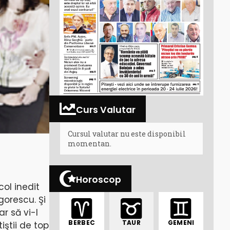
Curs Valutar
Cursul valutar nu este disponibil
momentan.
Horoscop
ol inedit
gorescu. Şi
r să vi-l
BERBEC
TAUR
GEMENI
iştii de top