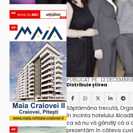
AD
AD
PUBLICAT PE : 12 DECEMBRIE
Distribuie știrea
Săptămâna trecută, Organ
în incinta hotelului Alcad
ca să nu vă gândiţi că a a
prezentăm în câteva cuvin
AD