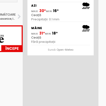
AZI
30°
16°
MAX
MIN
URMĂTOARE
Ceață
Povestiri despre amanți de regine și experimente masonice, la Cafeneaua liberală
Precipitații: 0.1 mm
MÂINE
31°
18°
MAX
MIN
Ceață
Fără precipitații
Sursă:
Open-Meteo