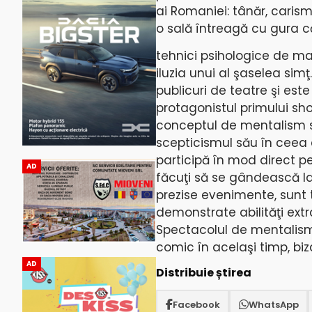
ai Romaniei: tânăr, carisma
o sală întreagă cu gura 
tehnici psihologice de ma
iluzia unui al şaselea simţ
publicuri de teatre şi este
protagonistul primului sh
conceptul de mentalism s
scepticismul său în ceea 
participă în mod direct pe 
AD
făcuţi să se gândească la
prezise evenimente, sunt 
demonstrate abilităţi ext
Spectacolul de mentalism c
comic în acelaşi timp, biza
AD
Distribuie știrea
Facebook
WhatsApp