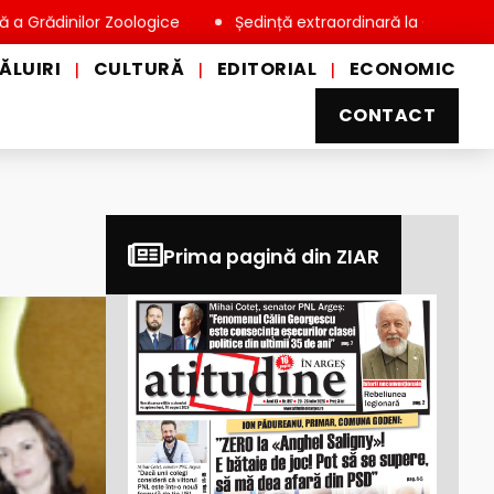
ilor Zoologice
Ședință extraordinară la Consiliul Local Miov
ĂLUIRI
CULTURĂ
EDITORIAL
ECONOMIC
|
|
|
CONTACT
i
Prima pagină din ZIAR