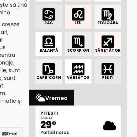
şte să ţină
bină
RAC
LEU
FECIOARĂ
ă creeze
ari,
ar
dus
BALANȚĂ
SCORPION
SĂGETĂTOR
pentru
onaje,
ile, sunt
, sunt
CAPRICORN
VĂRSĂTOR
PEȘTI
nt
sm.
Vremea
amatic şi
PITEȘTI
ACUM
29°
Parțial noros
Email