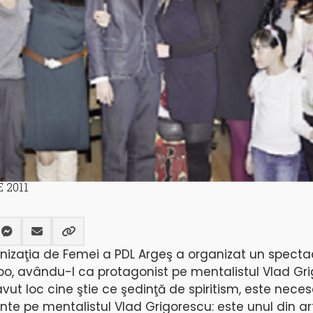
 2011
izaţia de Femei a PDL Argeş a organizat un spectac
ibo, avându-l ca protagonist pe mentalistul Vlad Gri
vut loc cine ştie ce şedinţă de spiritism, este necesa
te pe mentalistul Vlad Grigorescu: este unul din art