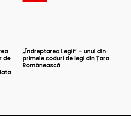
rea
„Îndreptarea Legii“ – unul din
r de
primele coduri de legi din Țara
Românească
data