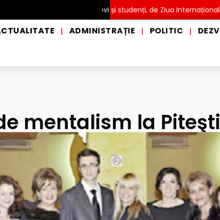
TĂ pentru copii, elevi și studenți, de Ziua Internațională a Grădin
ACTUALITATE
ADMINISTRAȚIE
POLITIC
DEZV
|
|
|
de mentalism la Piteşt