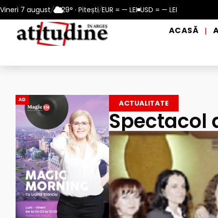
perioadele de caniculă, în municipiul Pitești!
Vineri 7 august
/
29° · Pitești
/
EUR = — LEI
USD = — LEI
Intrare GRATUI
ACASĂ
|
AD
ACTUALITATE
Spectacol 