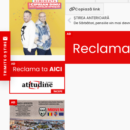
Copiază link
ȘTIREA ANTERIOARĂ
De Sărbători, pensiile vin mai dev
AD
TRIMITE O ȘTIRE
AD
AD