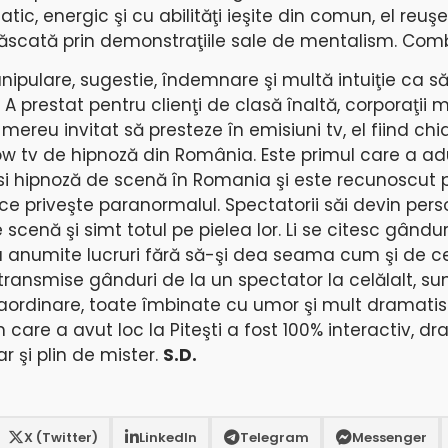
tic, energic şi cu abilităţi ieşite din comun, el reuşe
căscată prin demonstraţiile sale de mentalism. Com
nipulare, sugestie, îndemnare şi multă intuiţie ca s
. A prestat pentru clienţi de clasă înaltă, corporaţii m
 mereu invitat să presteze în emisiuni tv, el fiind chi
ow tv de hipnoză din România. Este primul care a a
i hipnoză de scenă în Romania şi este recunoscut 
ce priveşte paranormalul. Spectatorii săi devin pers
scenă şi simt totul pe pielea lor. Li se citesc gândur
 anumite lucruri fără să-şi dea seama cum şi de ce
transmise gânduri de la un spectator la celălalt, su
raordinare, toate îmbinate cu umor şi mult dramati
are a avut loc la Piteşti a fost 100% interactiv, dr
r şi plin de mister.
S.D.
X (Twitter)
LinkedIn
Telegram
Messenger