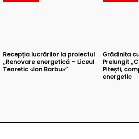
Recepția lucrărilor la proiectul
Grădinița c
„Renovare energetică – Liceul
Prelungit „C
Teoretic «Ion Barbu»”
Pitești, co
energetic