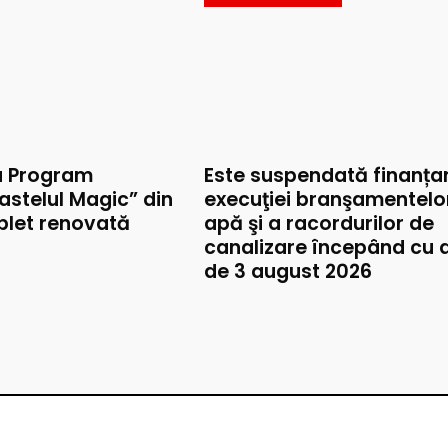
u Program
Este suspendată finanța
astelul Magic” din
execuţiei branşamentelo
mplet renovată
apă şi a racordurilor de
canalizare începând cu 
de 3 august 2026