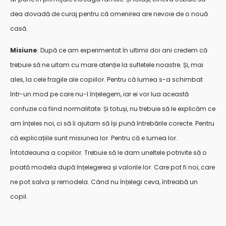
dea dovadă de curaj pentru că omenirea are nevoie de o nouă
casă.
Misiune
:
După ce am experimentat în ultimii doi ani credem că
trebuie să ne uitam cu mare atenție la sufletele noastre. Și, mai
ales, la cele fragile ale copiilor. Pentru că lumea s-a schimbat
într-un mod pe care nu-l înțelegem, iar ei vor lua această
confuzie ca fiind normalitate.
Și totuși, nu trebuie să le explicăm ce
am înțeles noi, ci să îi ajutam să își pună întrebările corecte. Pentru
că explicațiile sunt misiunea lor. Pentru că e lumea lor.
Întotdeauna a copiilor. Trebuie să le dam uneltele potrivite să o
poată modela după înțelegerea și valorile lor. Care pot fi noi, care
ne pot salva și remodela. Când nu înțelegi ceva, întreabă un
copil.