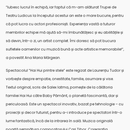
“Iubesc lucrul în echipă, iar faptul că m-am alăturat Trupei de
Teatru Ludicus la începutul acestui an este o mare bucurie, pentru
că pot lucra cu actori profesioniști. Experiența vastă a tuturor
membrilor echipei mă ajută să-mi îmbunătățesc și eu abilitățile și
să devin, într-o zi, un artist complet. Îmi doresc să pot bucura
sufletele oamenilor cu muzică bună și acte artistice memorabile!”,
a povestit Ana Maria Mărgean.
Spectacolul “Hai Hui printre stele” este regizat de Laurențiu Tudor și
vorbește despre empatie, onestitate, familie, asumare și vise.
Textul original, scris de Salex Iatma, pornește de la călătoria
familiei Hai Hui către Baby Pământ, o planetă fascinantă, dar și
periculoasă.
Este un spectacol inovativ, bazat pe tehnologie – cu
proiecții și decor futurist, pentru a-i introduce pe spectatori într-o
lume fantastică, încă de la intrarea în sală. Muzica originală
poartă semnătura compozitorului Cari Tibor. Coregrafia,