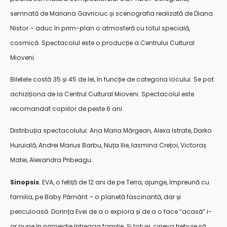
semnată de Mariana Gavriciuc și scenografia realizată de Diana
Nistor – aduc în prim-plan o atmosferă cu totul specială,
cosmică.
Spectacolul este o producție a Centrului Cultural
Mioveni.
Biletele costă 35 și 45 de lei, în funcție de categoria locului. Se pot
achiziționa de la Centrul Cultural Mioveni. Spectacolul este
recomandat copiilor de peste 6 ani.
Distribuția spectacolului: Ana Maria Mărgean, Alexa Istrate, Darko
Huruială, Andrei Marius Barbu, Nuța Ilie, Iasmina Crețoi, Victoraș
Matei, Alexandra Pribeagu.
Sinopsis
:
EVA, o fetiță de 12 ani de pe Terra, ajunge, împreună cu
familia, pe Baby Pământ – o planetă fascinantă, dar și
periculoasă. Dorința Evei de a o explora și de a o face “acasă” i-
ar pune în primejdie întreaga familie. Și totuși, cineva trebuie să