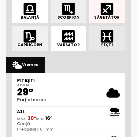
BALANȚĂ
SCORPION
SĂGETĂTOR
CAPRICORN
VĂRSĂTOR
PEȘTI
Vremea
PITEȘTI
ACUM
29°
Parțial noros
AZI
30°
16°
MAX
MIN
Ceață
Precipitații: 0.1 mm