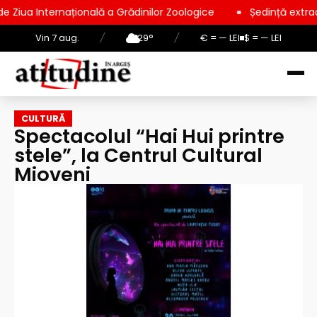
ională a Grădinilor Zoologice
Ședință extraordinară la Consi
Vin 7 aug.
/
29°
/
€ = — LEI
$ = — LEI
CULTURĂ
Spectacolul “Hai Hui printre
stele”, la Centrul Cultural
Mioveni