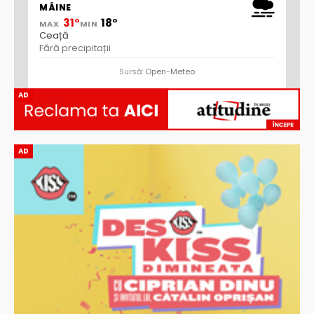
MÂINE
31°
18°
MAX
MIN
Ceață
Fără precipitații
Sursă:
Open-Meteo
AD
AD