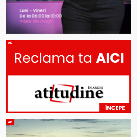
AD
AD