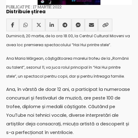
PUBLICAT PE : 17 MARTIE 2022
Distribuie știrea
Duminică, 20 martie, de la ora 18.00, la Centrul Cultural Mioveni va
avea loc premierea spectacolului
“Hai Hui printre stele”.
A
na Maria Mărgean, câștigătoarea marelui trofeu de la „Românii
au talent”, sezonul 11, va juca rolul principal în “Hai Hui printre
stele”, un spectacol pentru copii, dar și pentru întreaga familie.
Ana, în vârstă de doar 12 ani, a participat la numeroase
concursuri și festivaluri de muzică, are peste 100 de
trofee, diplome și medalii câștigate. Căutând pe
YouTube noi tehnici vocale, diverse interpretări ale
artiștilor deja consacrați, micuța artistă a descoperit și
s-a perfecționat în ventrilocie.