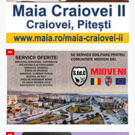
AD
AD