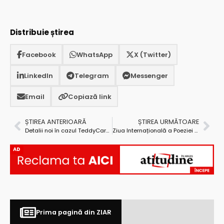
Distribuie știrea
Facebook
WhatsApp
X (Twitter)
LinkedIn
Telegram
Messenger
Email
Copiază link
ȘTIREA ANTERIOARĂ
ȘTIREA URMĂTOARE
Detalii noi în cazul TeddyCare. Familia copilului mort după o anestezie a contestat durata procesului penal
Ziua Internațională a Poeziei la Conacul Goleștilor
AD
Prima pagină din ZIAR