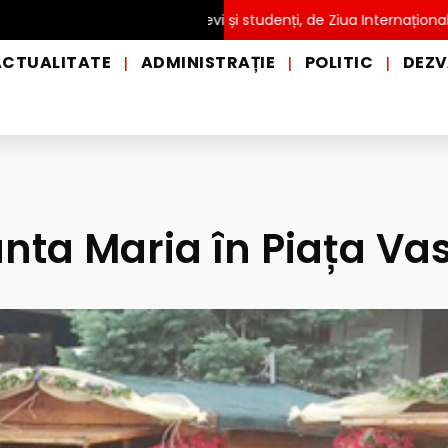
TĂ pentru copii, elevi și studenți, de Ziua Internațională a Grădin
ACTUALITATE
ADMINISTRAȚIE
POLITIC
DEZV
|
|
|
nta Maria în Piața Vas