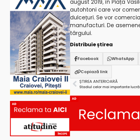
august 2019, în Piața Vasil
autohtoni care vor comerc
dulcețuri. Se vor comercial
manufacturi. De asemenea,
târgului.
Distribuie știrea
Facebook
WhatsApp
Copiază link
ȘTIREA ANTERIOARĂ
AD
AD