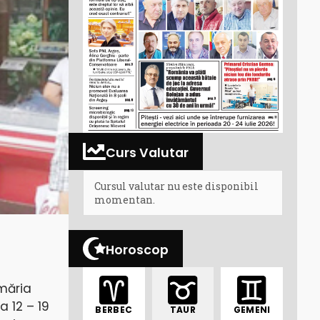
Curs Valutar
Cursul valutar nu este disponibil
momentan.
Horoscop
imăria
a 12 – 19
BERBEC
TAUR
GEMENI