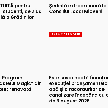
TUITĂ pentru
Ședință extraordinară la
și studenți, de Ziua
Consiliul Local Mioveni
lă a Grădinilor
FĂRĂ CATEGORIE
u Program
Este suspendată finanța
astelul Magic” din
execuţiei branşamentelo
mplet renovată
apă şi a racordurilor de
canalizare începând cu 
de 3 august 2026