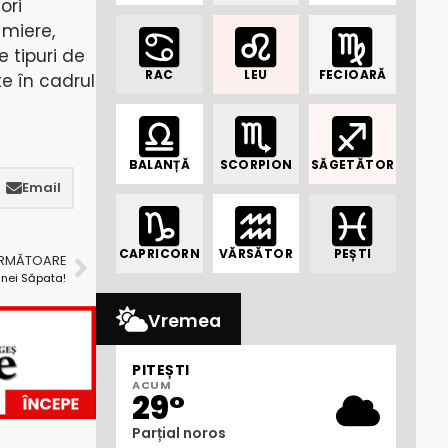
ori
 miere,
e tipuri de
RAC
LEU
FECIOARĂ
e în cadrul
BALANȚĂ
SCORPION
SĂGETĂTOR
Email
CAPRICORN
VĂRSĂTOR
PEȘTI
URMĂTOARE
nei Săpata!
Vremea
PITEȘTI
ACUM
29°
Parțial noros