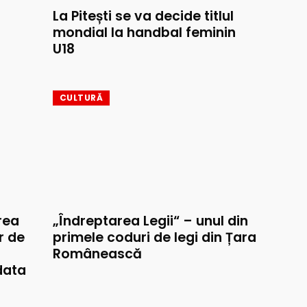
La Pitești se va decide titlul
mondial la handbal feminin
U18
CULTURĂ
rea
„Îndreptarea Legii“ – unul din
r de
primele coduri de legi din Țara
Românească
data