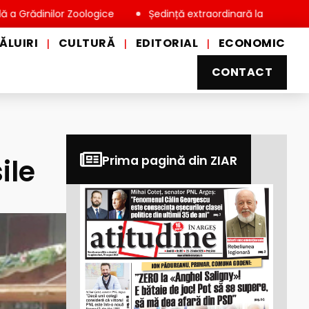
ilor Zoologice
Ședință extraordinară la Consiliul Local Miov
ĂLUIRI
CULTURĂ
EDITORIAL
ECONOMIC
|
|
|
CONTACT
ile
Prima pagină din ZIAR