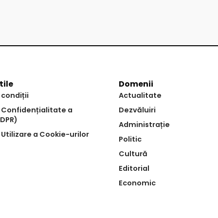
tile
Domenii
 condiții
Actualitate
e Confidențialitate a
Dezvăluiri
GDPR)
Administrație
 Utilizare a Cookie-urilor
Politic
Cultură
Editorial
Economic