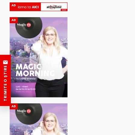
AD
AD
TRIMITE O ȘTIRE
AD