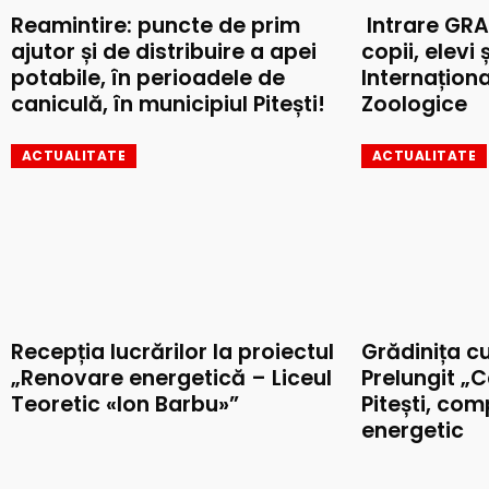
Reamintire: puncte de prim
Intrare GRA
ajutor și de distribuire a apei
copii, elevi 
potabile, în perioadele de
Internaționa
caniculă, în municipiul Pitești!
Zoologice
ACTUALITATE
ACTUALITATE
Recepția lucrărilor la proiectul
Grădinița c
„Renovare energetică – Liceul
Prelungit „C
Teoretic «Ion Barbu»”
Pitești, co
energetic