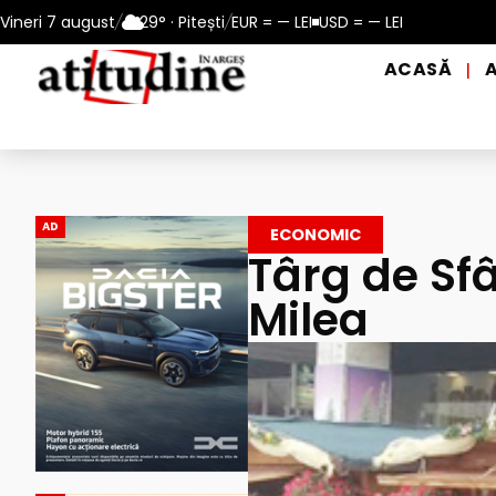
perioadele de caniculă, în municipiul Pitești!
Vineri 7 august
/
29° · Pitești
/
EUR = — LEI
USD = — LEI
Intrare GRATUI
ACASĂ
|
AD
ECONOMIC
Târg de Sfâ
Milea