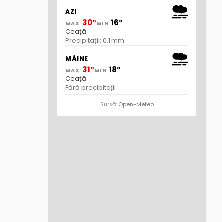
AZI
30°
16°
MAX
MIN
Ceață
Precipitații: 0.1 mm
MÂINE
31°
18°
MAX
MIN
Ceață
Fără precipitații
Sursă:
Open-Meteo