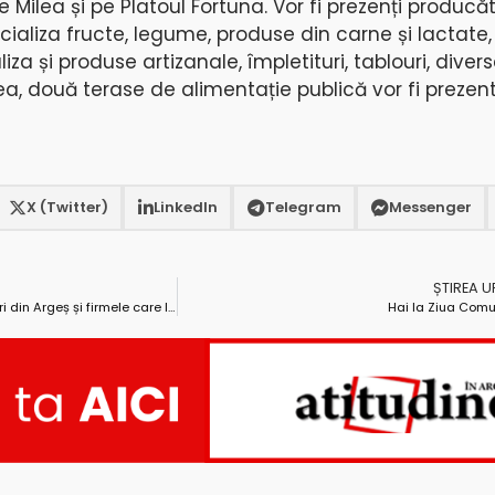
e Milea și pe Platoul Fortuna. Vor fi prezenți producăt
ializa fructe, legume, produse din carne și lactate,
iza și produse artizanale, împletituri, tablouri, divers
 două terase de alimentație publică vor fi prezent
X (Twitter)
LinkedIn
Telegram
Messenger
ȘTIREA 
Stadiul celor mai importante lucrări din Argeș și firmele care le vor realiza
Hai la Ziua Comu