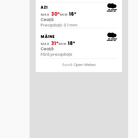
AZI
30°
16°
MAX
MIN
Ceață
Precipitații: 0.1 mm
MÂINE
31°
18°
MAX
MIN
Ceață
Fără precipitații
Sursă:
Open-Meteo