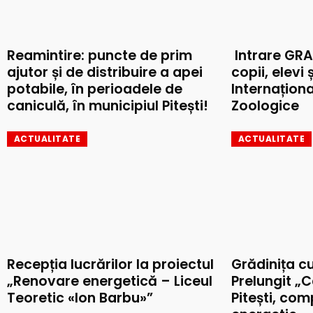
Reamintire: puncte de prim
Intrare GRA
ajutor și de distribuire a apei
copii, elevi 
potabile, în perioadele de
Internaționa
caniculă, în municipiul Pitești!
Zoologice
ACTUALITATE
ACTUALITATE
Recepția lucrărilor la proiectul
Grădinița c
„Renovare energetică – Liceul
Prelungit „C
Teoretic «Ion Barbu»”
Pitești, co