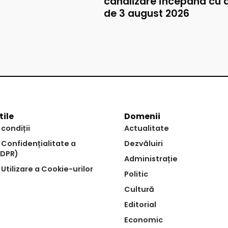
canalizare începând cu 
de 3 august 2026
tile
Domenii
 condiții
Actualitate
e Confidențialitate a
Dezvăluiri
GDPR)
Administrație
 Utilizare a Cookie-urilor
Politic
Cultură
Editorial
Economic