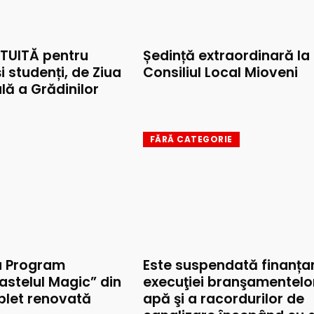
TUITĂ pentru
Ședință extraordinară la
și studenți, de Ziua
Consiliul Local Mioveni
lă a Grădinilor
FĂRĂ CATEGORIE
u Program
Este suspendată finanța
astelul Magic” din
execuţiei branşamentelo
mplet renovată
apă şi a racordurilor de