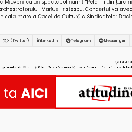
a Mioveni cu un spectacol numit ”Pelerini din țara n
 orchestratorului Marius Hristescu. Concertul va avea 
 în sala mare a Casei de Cultură a Sindicatelor Daci
X (Twitter)
LinkedIn
Telegram
Messenger
ȘTIREA 
Rezolvă ochii, urechile și nasurile argeșenilor de 33 ani și 6 luni