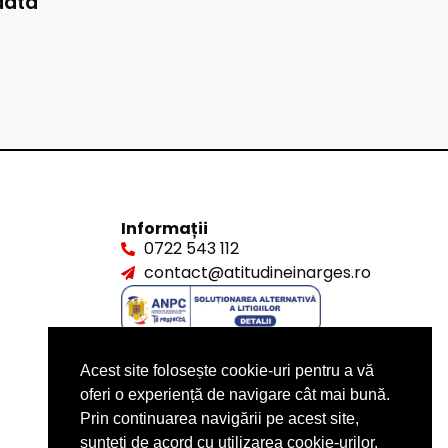
data
Informații
0722 543 112
contact@atitudineinarges.ro
Acest site folosește cookie-uri pentru a vă
oferi o experiență de navigare cât mai bună.
Prin continuarea navigării pe acest site,
sunteți de acord cu utilizarea cookie-urilor.