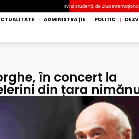
ITĂ pentru copii, elevi și studenți, de Ziua Internațională a Grădi
ACTUALITATE
ADMINISTRAȚIE
POLITIC
DEZV
|
|
|
rghe, în concert la
lerini din țara nimănu