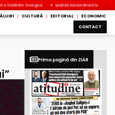
nilor Zoologice
Ședință extraordinară la Consiliul Local Mio
ĂLUIRI
CULTURĂ
EDITORIAL
ECONOMIC
|
|
|
CONTACT
Prima pagină din ZIAR
i”