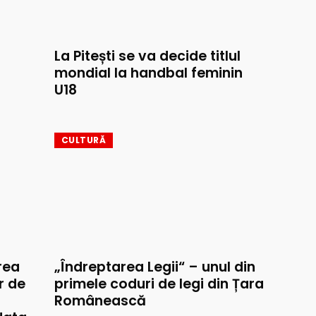
La Pitești se va decide titlul
mondial la handbal feminin
U18
CULTURĂ
rea
„Îndreptarea Legii“ – unul din
r de
primele coduri de legi din Țara
Românească