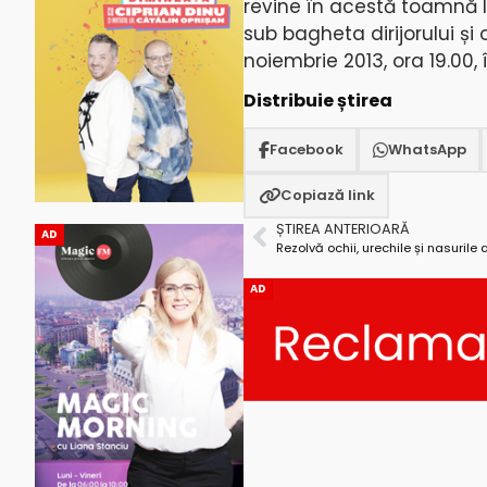
revine în acestă toamnă l
sub bagheta dirijorului și
noiembrie 2013, ora 19.00,
Distribuie știrea
Facebook
WhatsApp
Copiază link
ȘTIREA ANTERIOARĂ
AD
AD