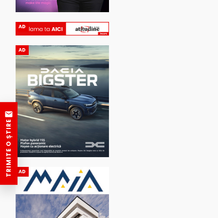
AD
AD
TRIMITE O ȘTIRE
AD