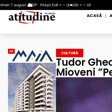
 perioadele de caniculă, în municipiul Pitești!
Vineri 7 august
/
29° · Pitești
/
EUR = — LEI
USD = — LEI
Intrare GRATU
ACASĂ
|
AD
CULTURĂ
Tudor Gheo
Mioveni ”Pe