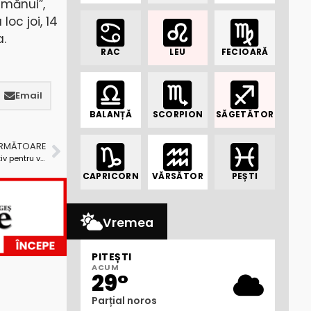
imănui”,
loc joi, 14
a.
RAC
LEU
FECIOARĂ
Email
BALANȚĂ
SCORPION
SĂGETĂTOR
URMĂTOARE
Casa Memorială „Liviu Rebreanu” s-a închis definitiv pentru vizitatori
CAPRICORN
VĂRSĂTOR
PEȘTI
Vremea
PITEȘTI
ACUM
29°
Parțial noros