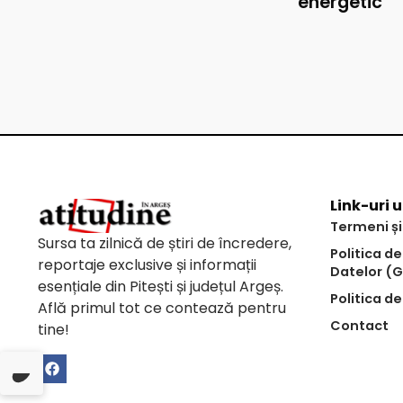
energetic
Link-uri u
Termeni și
Sursa ta zilnică de știri de încredere,
Politica d
reportaje exclusive și informații
Datelor (
esențiale din Pitești și județul Argeș.
Politica de
Află primul tot ce contează pentru
Contact
tine!