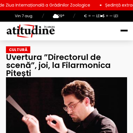
rnațională a Grădinilor Zoologice
Ședință extraordinară la C
Vin 7 aug.
/
29°
/
€ = — LEI
$ = — LEI
CULTURĂ
Uvertura ”Directorul de
scenă”, joi, la Filarmonica
Pitești