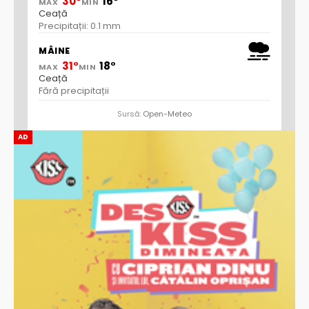
30°
16°
MAX
MIN
Ceață
Precipitații: 0.1 mm
MÂINE
31°
18°
MAX
MIN
Ceață
Fără precipitații
Sursă:
Open-Meteo
AD