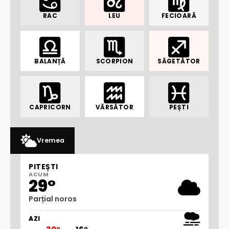
RAC
LEU
FECIOARĂ
BALANȚĂ
SCORPION
SĂGETĂTOR
CAPRICORN
VĂRSĂTOR
PEȘTI
Vremea
PITEȘTI
ACUM
29°
Parțial noros
AZI