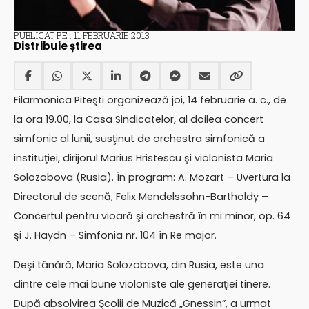
PUBLICAT PE : 11 FEBRUARIE 2013
Distribuie știrea
Filarmonica Piteşti organizează joi, 14 februarie a. c., de
la ora 19.00, la Casa Sindicatelor, al doilea concert
simfonic al lunii, susţinut de orchestra simfonică a
instituţiei, dirijorul Marius Hristescu şi violonista Maria
Solozobova (Rusia). În program: A. Mozart – Uvertura la
Directorul de scenă, Felix Mendelssohn-Bartholdy –
Concertul pentru vioară şi orchestră în mi minor, op. 64
şi J. Haydn – Simfonia nr. 104 în Re major.
Deşi tânără, Maria Solozobova, din Rusia, este una
dintre cele mai bune violoniste ale generaţiei tinere.
După absolvirea Şcolii de Muzică „Gnessin”, a urmat