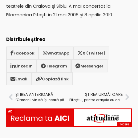
teatrele din Craiova şi Sibiu. A mai concertat la
Filarmonica Piteşti în 21 mai 2008 şi 8 aprilie 2010.
Distribuie știrea
Facebook
WhatsApp
X (Twitter)
LinkedIn
Telegram
Messenger
Email
Copiază link
ȘTIREA ANTERIOARĂ
ȘTIREA URMĂTOARE
“Oamenii vin să îşi ceară pământurile, iar noi nu avem ce să le dăm!”
Piteştiul, printre oraşele cu cel mai mare tarif la energia termică
AD