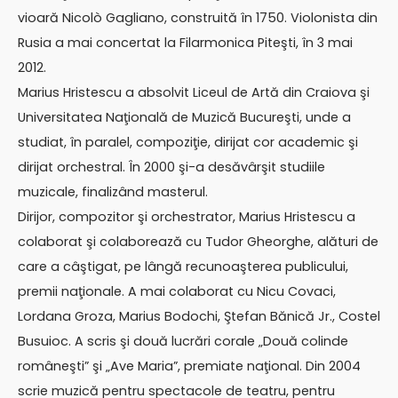
vioară Nicolò Gagliano, construită în 1750. Violonista din
Rusia a mai concertat la Filarmonica Piteşti, în 3 mai
2012.
Marius Hristescu a absolvit Liceul de Artă din Craiova şi
Universitatea Naţională de Muzică Bucureşti, unde a
studiat, în paralel, compoziţie, dirijat cor academic şi
dirijat orchestral. În 2000 şi-a desăvârşit studiile
muzicale, finalizând masterul.
Dirijor, compozitor şi orchestrator, Marius Hristescu a
colaborat şi colaborează cu Tudor Gheorghe, alături de
care a câştigat, pe lângă recunoaşterea publicului,
premii naţionale. A mai colaborat cu Nicu Covaci,
Lordana Groza, Marius Bodochi, Ştefan Bănică Jr., Costel
Busuioc. A scris şi două lucrări corale „Două colinde
româneşti” şi „Ave Maria”, premiate naţional. Din 2004
scrie muzică pentru spectacole de teatru, pentru