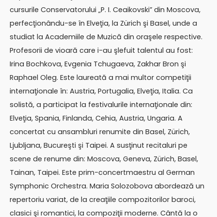
cursurile Conservatorului „P. I. Ceaikovski” din Moscova,
perfecţionându-se în Elveţia, la Zürich şi Basel, unde a
studiat la Academiile de Muzică din oraşele respective.
Profesorii de vioară care i-au şlefuit talentul au fost:
Irina Bochkova, Evgenia Tchugaeva, Zakhar Bron şi
Raphael Oleg. Este laureată a mai multor competiţii
internaţionale în: Austria, Portugalia, Elveţia, Italia. Ca
solistă, a participat la festivalurile internaţionale din:
Elveţia, Spania, Finlanda, Cehia, Austria, Ungaria. A
concertat cu ansambluri renumite din Basel, Zürich,
Ljubljana, Bucureşti şi Taipei. A susţinut recitaluri pe
scene de renume din: Moscova, Geneva, Zürich, Basel,
Tainan, Taipei. Este prim-concertmaestru al German
Symphonic Orchestra. Maria Solozobova abordează un
repertoriu variat, de la creaţiile compozitorilor baroci,
clasici şi romantici, la compoziţii moderne. Cântă la o