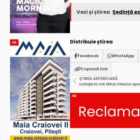
Vezi și știrea
Ședință ex
Distribuie știrea
AD
Facebook
WhatsApp
Copiază link
ȘTIREA ANTERIOARĂ
Licitaţie la U.M. Mihai Viteazul ajun
AD