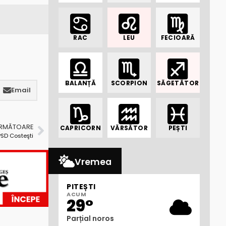
RAC
LEU
FECIOARĂ
BALANȚĂ
SCORPION
SĂGETĂTOR
Email
URMĂTOARE
CAPRICORN
VĂRSĂTOR
PEȘTI
PSD Costeşti
Vremea
PITEȘTI
ACUM
29°
Parțial noros