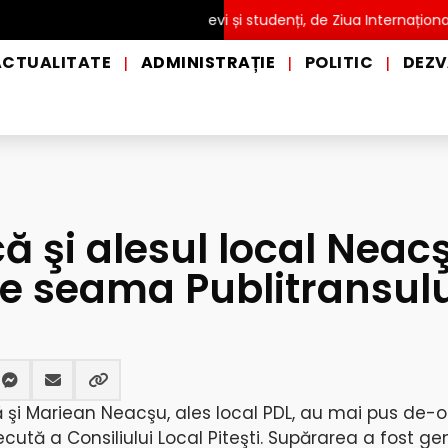
ATUITĂ pentru copii, elevi și studenți, de Ziua Internațională a Gr
ACTUALITATE
ADMINISTRAȚIE
POLITIC
DEZV
|
|
|
că şi alesul local Neac
pe seama Publitransulu
ă şi Mariean Neacşu, ales local PDL, au mai pus de-o
ută a Consiliului Local Piteşti. Supărarea a fost g