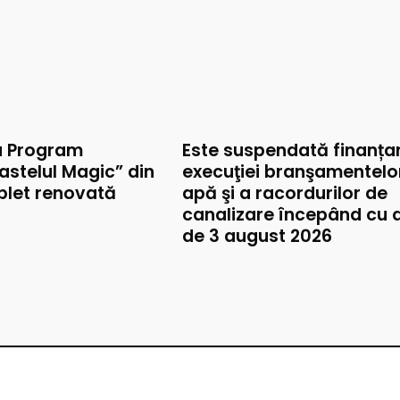
u Program
Este suspendată finanța
astelul Magic” din
execuţiei branşamentelo
mplet renovată
apă şi a racordurilor de
canalizare începând cu 
de 3 august 2026