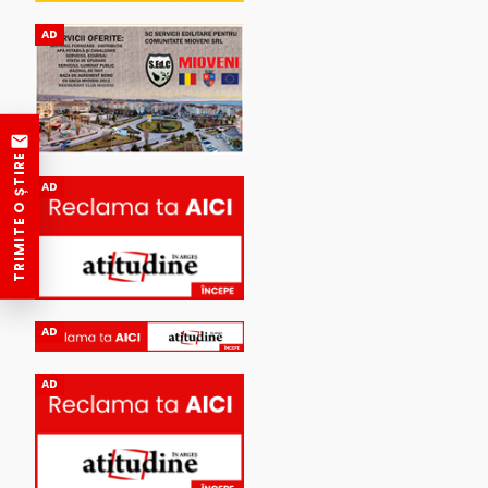
AD
TRIMITE O ȘTIRE
AD
AD
AD