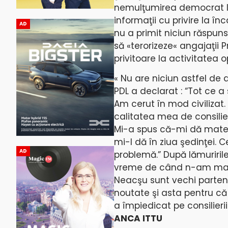
nemulţumirea democrat lib
informaţii cu privire la î
AD
nu a primit niciun răspun
să «terorizeze« angajaţii 
privitoare la activitatea o
« Nu are niciun astfel de d
PDL a declarat : “Tot ce a
Am cerut în mod civiliza
calitatea mea de consilier
Mi-a spus că-mi dă materi
mi-l dă în ziua şedinţei
AD
problemă.” După lămuriril
vreme de când n-am mai as
Neacşu sunt vechi partene
noutate şi asta pentru că 
a împiedicat pe consilierii
ANCA ITTU