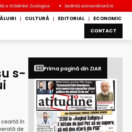
ădinilor Zoologice
Ședință extraordinară la Consiliul Local 
ĂLUIRI
CULTURĂ
EDITORIAL
ECONOMIC
|
|
|
CONTACT
şu s-
Prima pagină din ZIAR
i
 ceartă în
enerată de