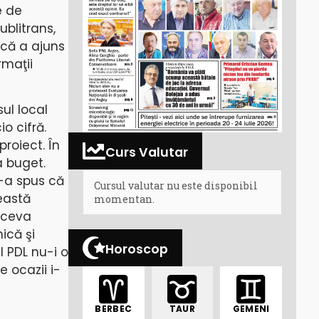
e de
ublitrans,
 că a ajuns
rmaţii
sul local
o cifră.
roiect. În
Curs Valutar
a buget.
i-a spus că
Cursul valutar nu este disponibil
eastă
momentan.
t ceva
ică şi
Horoscop
 PDL nu-i o
 ocazii i-
BERBEC
TAUR
GEMENI