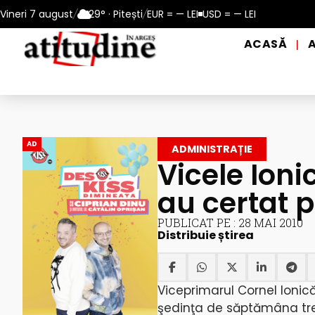
 în perioadele de caniculă, în municipiul Pitești!
Vineri 7 august
/
29° · Pitești
/
EUR = — LEI
USD = — LEI
Intrare GR
ACASĂ
|
AD
ADMINISTRAȚIE
Vicele Ioni
au certat 
PUBLICAT PE : 28 MAI 2010
Distribuie știrea
Viceprimarul Cornel Ionic
şedinţa de săptămâna trec