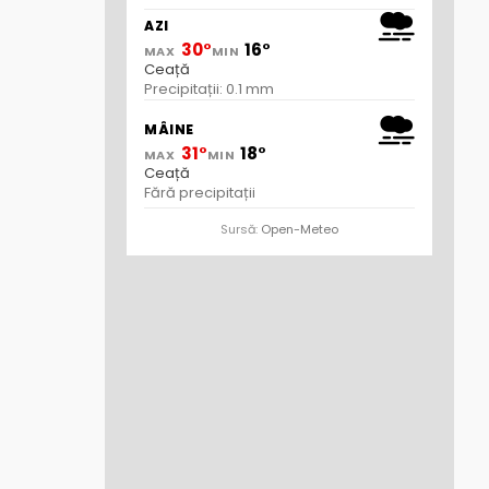
AZI
30°
16°
MAX
MIN
Ceață
Precipitații: 0.1 mm
MÂINE
31°
18°
MAX
MIN
Ceață
Fără precipitații
Sursă:
Open-Meteo