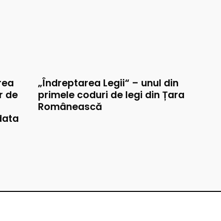
rea
„Îndreptarea Legii“ – unul din
r de
primele coduri de legi din Țara
Românească
data