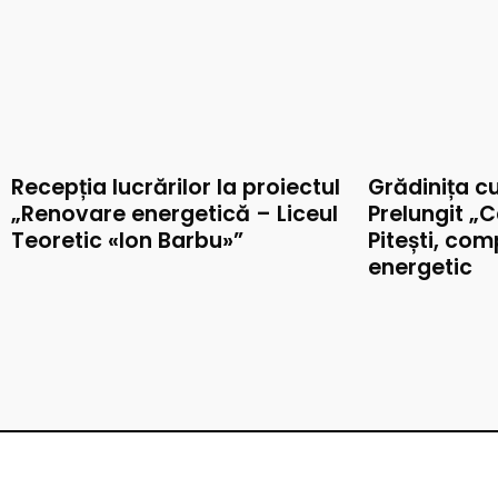
Recepția lucrărilor la proiectul
Grădinița c
„Renovare energetică – Liceul
Prelungit „C
Teoretic «Ion Barbu»”
Pitești, co
energetic