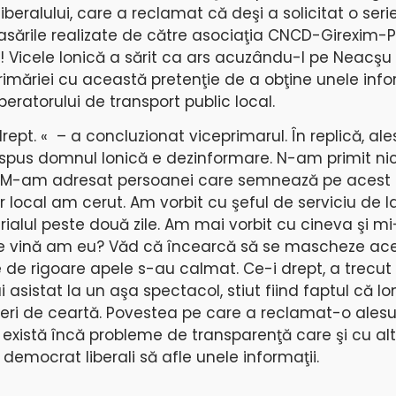
eralului, care a reclamat că deşi a solicitat o seri
ncasările realizate de către asociaţia CNCD-Girexim-P
s! Vicele Ionică a sărit ca ars acuzându-l pe Neacşu
Primăriei cu această pretenţie de a obţine unele info
peratorului de transport public local.
rept. « – a concluzionat viceprimarul. În replică, ale
 spus domnul Ionică e dezinformare. N-am primit nici
t. M-am adresat persoanei care semnează pe acest p
 local am cerut. Am vorbit cu şeful de serviciu de l
alul peste două zile. Am mai vorbit cu cineva şi m
. Ce vină am eu? Văd că încearcă să se mascheze ac
e de rigoare apele s-au calmat. Ce-i drept, a trecu
istat la un aşa spectacol, stiut fiind faptul că Ion
ri de ceartă. Povestea pe care a reclamat-o alesul
există încă probleme de transparenţă care şi cu alte
 democrat liberali să afle unele informaţii.