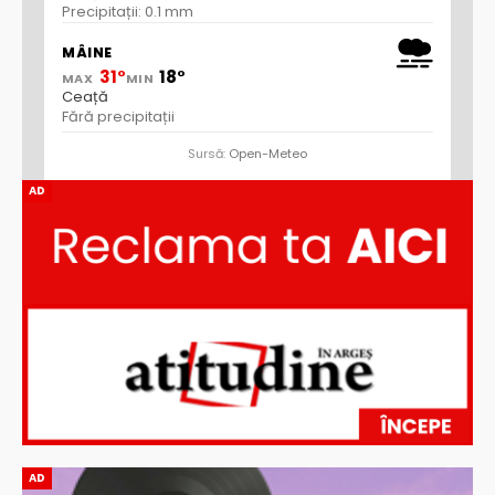
Precipitații: 0.1 mm
MÂINE
31°
18°
MAX
MIN
Ceață
Fără precipitații
Sursă:
Open-Meteo
AD
AD