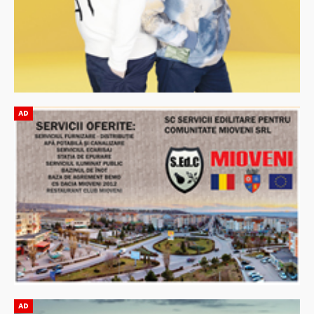
AD
AD