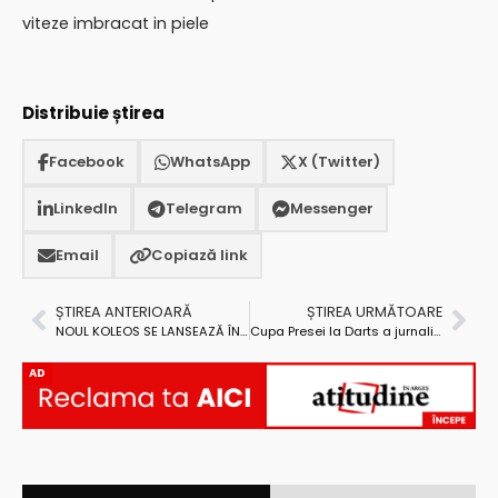
viteze imbracat in piele
Distribuie știrea
Facebook
WhatsApp
X (Twitter)
LinkedIn
Telegram
Messenger
Email
Copiază link
ȘTIREA ANTERIOARĂ
ȘTIREA URMĂTOARE
NOUL KOLEOS SE LANSEAZĂ ÎN ROMÂNIA: COMBINAȚIA PERFECTĂ ÎNTRE STIL ROBUST, ELEGANȚĂ ȘI CONFORT RAFINAT
Cupa Presei la Darts a jurnaliștilor argeșeni a avut loc pentru prima dată la Mioveni
AD