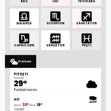
RAC
LEU
FECIOARĂ
BALANȚĂ
SCORPION
SĂGETĂTOR
CAPRICORN
VĂRSĂTOR
PEȘTI
Vremea
PITEȘTI
ACUM
29°
Parțial noros
AZI
30°
16°
MAX
MIN
Ceață