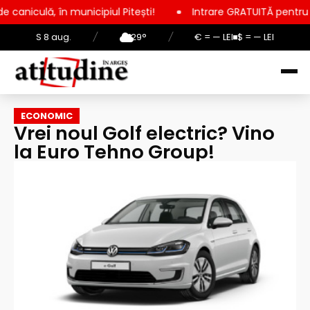
icipiul Pitești!
Intrare GRATUITĂ pentru copii, elevi și stud
S 8 aug.
/
29°
/
€ = — LEI
$ = — LEI
ECONOMIC
Vrei noul Golf electric? Vino
la Euro Tehno Group!