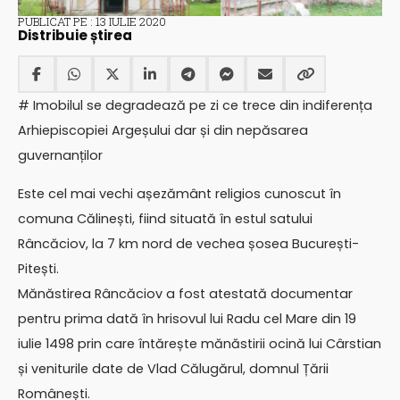
PUBLICAT PE : 13 IULIE 2020
Distribuie știrea
# Imobilul se degradează pe zi ce trece din indiferența
Arhiepiscopiei Argeșului dar și din nepăsarea
guvernanților
Este cel mai vechi așezământ religios cunoscut în
comuna Călinești, fiind situată în estul satului
Râncăciov, la 7 km nord de vechea șosea București-
Pitești.
Mănăstirea Râncăciov a fost atestată documentar
pentru prima dată în hrisovul lui Radu cel Mare din 19
iulie 1498 prin care întărește mănăstirii ocină lui Cârstian
și veniturile date de Vlad Călugărul, domnul Țării
Românești.