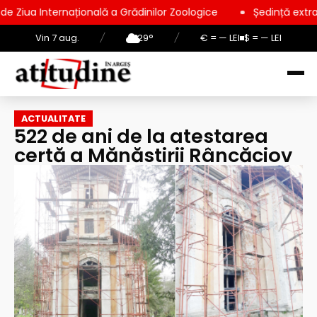
ațională a Grădinilor Zoologice
Ședință extraordinară la Con
Vin 7 aug.
/
29°
/
€ = — LEI
$ = — LEI
ACTUALITATE
522 de ani de la atestarea
certă a Mănăstirii Râncăciov