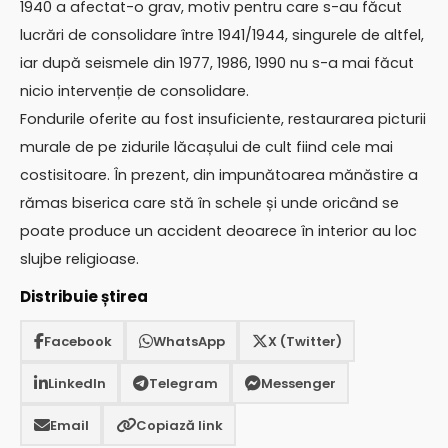
1940 a afectat-o grav, motiv pentru care s-au făcut
lucrări de consolidare între 1941/1944, singurele de altfel,
iar după seismele din 1977, 1986, 1990 nu s-a mai făcut
nicio intervenție de consolidare.
Fondurile oferite au fost insuficiente, restaurarea picturii
murale de pe zidurile lăcașului de cult fiind cele mai
costisitoare. În prezent, din impunătoarea mănăstire a
rămas biserica care stă în schele și unde oricând se
poate produce un accident deoarece în interior au loc
slujbe religioase.
Distribuie știrea
Facebook
WhatsApp
X (Twitter)
LinkedIn
Telegram
Messenger
Email
Copiază link