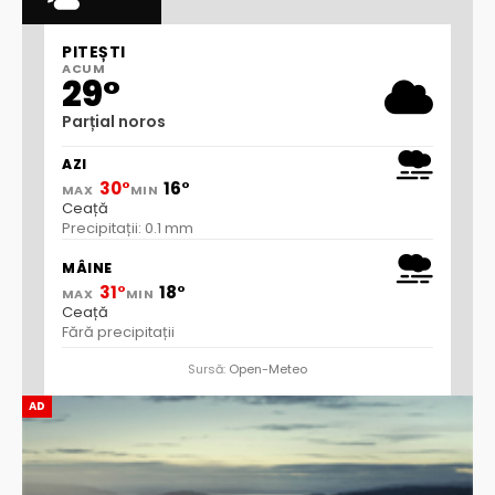
PITEȘTI
ACUM
29°
Parțial noros
AZI
30°
16°
MAX
MIN
Ceață
Precipitații: 0.1 mm
MÂINE
31°
18°
MAX
MIN
Ceață
Fără precipitații
Sursă:
Open-Meteo
AD