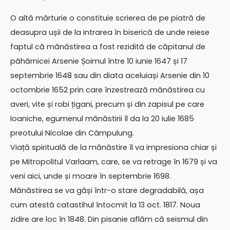
O altă mărturie o constituie scrierea de pe piatră de
deasupra ușii de la intrarea în biserică de unde reiese
faptul că mănăstirea a fost rezidită de căpitanul de
păhărnicei Arsenie Șoimul între 10 iunie 1647 și 17
septembrie 1648 sau din diata aceluiași Arsenie din 10
octombrie 1652 prin care înzestrează mănăstirea cu
averi, vite și robi țigani, precum și din zapisul pe care
Ioaniche, egumenul mănăstirii îl da la 20 iulie 1685
preotului Nicolae din Câmpulung.
Viață spirituală de la mănăstire îl va impresiona chiar și
pe Mitropolitul Varlaam, care, se va retrage în 1679 și va
veni aici, unde și moare în septembrie 1698.
Mănăstirea se va găși într-o stare degradabilă, așa
cum atestă catastihul întocmit la 13 oct. 1817. Noua
zidire are loc în 1848. Din pisanie aflăm că seismul din