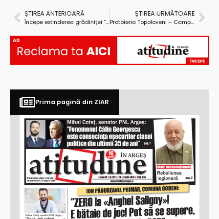
ȘTIREA ANTERIOARĂ
ȘTIREA URMĂTOARE
Începe extinderea grădiniței ”Aripi Deschise”
Protoieria Topoloveni – Campionii Bucuriei Sociale
AD
Prima pagină din ZIAR