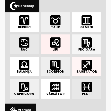
Horoscop
BERBEC
TAUR
GEMENI
RAC
LEU
FECIOARĂ
BALANȚĂ
SCORPION
SĂGETĂTOR
CAPRICORN
VĂRSĂTOR
PEȘTI
Vremea