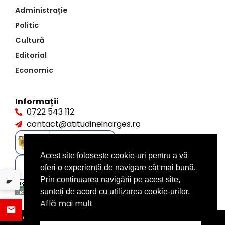
Administrație
Politic
Cultură
Editorial
Economic
Informații
0722 543 112
contact@atitudineinarges.ro
Acest site folosește cookie-uri pentru a vă
oferi o experiență de navigare cât mai bună.
Prin continuarea navigării pe acest site,
sunteți de acord cu utilizarea cookie-urilor.
Află mai mult
©2026 Atitudine în Argeș. Toate drepturile rezervate
design by
XITE.ro