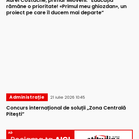
Aurel Costache, primar Mioveni: ”Educația
rămâne o prioritate! «Primul meu ghiozdan», un
proiect pe care îl ducem mai departe”
Administrație
21 iulie 2026 10:45
Concurs internațional de soluții „Zona Centrală
Pitești”
AD