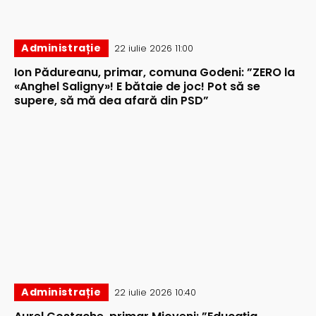
Administrație
22 iulie 2026 11:00
Ion Pădureanu, primar, comuna Godeni: ”ZERO la
«Anghel Saligny»! E bătaie de joc! Pot să se
supere, să mă dea afară din PSD”
Administrație
22 iulie 2026 10:40