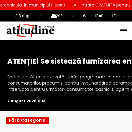
ă, în municipiul Pitești!
Intrare GRATUITĂ pentru copii, elev
S 8 aug.
/
29°
/
€ = — LEI
$ = — LEI
Actualitate
ATENȚIE! Se sistează furnizarea ene
Distribuție Oltenia execută lucrări programate la rețelele 
consumatorilor, precum și pentru îmbunătățirea parametrilo
întreruptă pentru următorii consumatori casnici și agenți e
7 august 2026 11:13
Fără Categorie