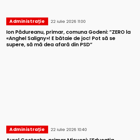
Administrație
22 iulie 2026 11:00
Ion Pădureanu, primar, comuna Godeni: ”ZERO la
«Anghel Saligny»! E bătaie de joc! Pot să se
supere, să mă dea afară din PSD”
Administrație
22 iulie 2026 10:40