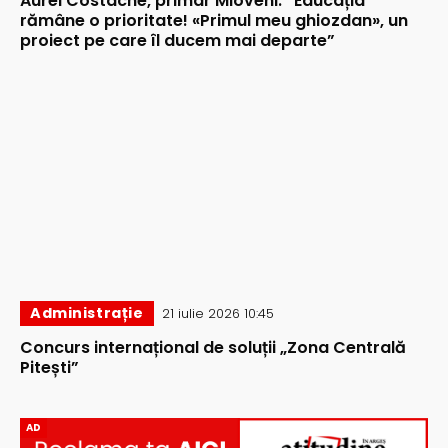
Aurel Costache, primar Mioveni: ”Educația
rămâne o prioritate! «Primul meu ghiozdan», un
proiect pe care îl ducem mai departe”
Administrație
21 iulie 2026 10:45
Concurs internațional de soluții „Zona Centrală
Pitești”
AD