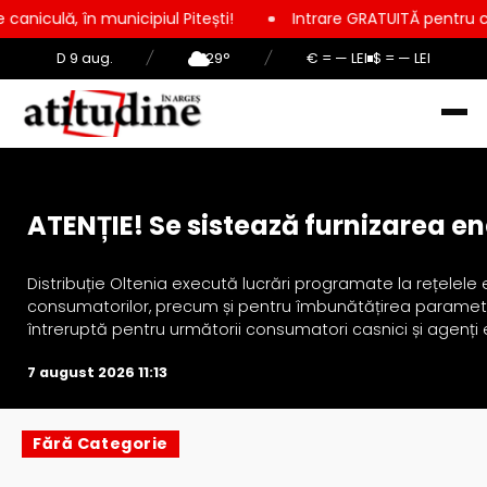
în municipiul Pitești!
Intrare GRATUITĂ pentru copii, elevi ș
D 9 aug.
/
29°
/
€ = — LEI
$ = — LEI
Actualitate
ATENȚIE! Se sistează furnizarea ene
Distribuție Oltenia execută lucrări programate la rețelele 
consumatorilor, precum și pentru îmbunătățirea parametrilo
întreruptă pentru următorii consumatori casnici și agenți e
7 august 2026 11:13
Fără Categorie