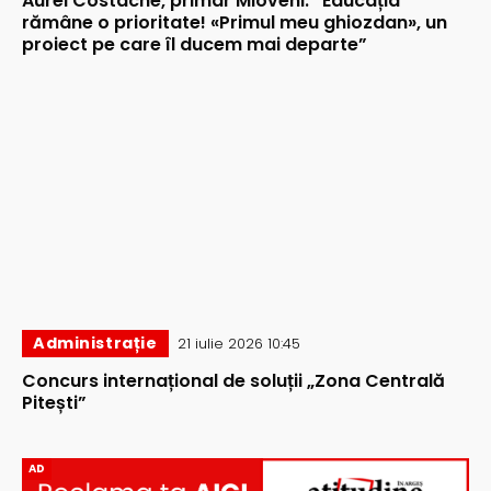
Aurel Costache, primar Mioveni: ”Educația
rămâne o prioritate! «Primul meu ghiozdan», un
proiect pe care îl ducem mai departe”
Administrație
21 iulie 2026 10:45
Concurs internațional de soluții „Zona Centrală
Pitești”
AD