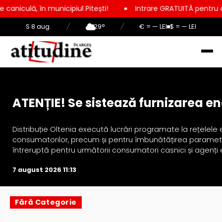
 în municipiul Pitești!
Intrare GRATUITĂ pentru copii, elevi 
S 8 aug.
/
29°
/
€ = — LEI
$ = — LEI
Actualitate
ATENȚIE! Se sistează furnizarea ene
Distribuție Oltenia execută lucrări programate la rețelele 
consumatorilor, precum și pentru îmbunătățirea parametrilo
întreruptă pentru următorii consumatori casnici și agenți e
7 august 2026 11:13
Fără Categorie