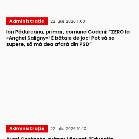
Administrație
22 iulie 2026 11:00
Ion Pădureanu, primar, comuna Godeni: ”ZERO la
«Anghel Saligny»! E bătaie de joc! Pot să se
supere, să mă dea afară din PSD”
Administrație
22 iulie 2026 10:40